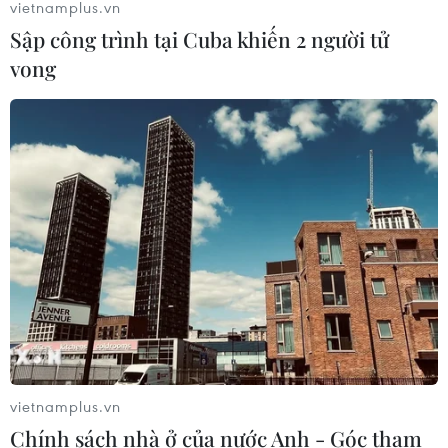
vietnamplus.vn
Sập công trình tại Cuba khiến 2 người tử
vong
vietnamplus.vn
Chính sách nhà ở của nước Anh - Góc tham