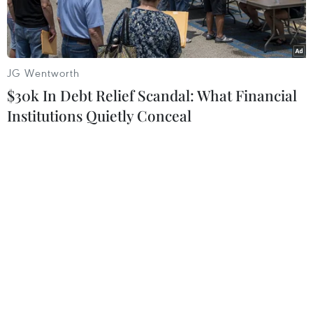
JG Wentworth
$30k In Debt Relief Scandal: What Financial
Institutions Quietly Conceal
Binh sỹ Pakistan gác tại Wagah, dọc biên giới Pakistan-Ấn Độ.
(Nguồn: THX/TTXVN)
Hãng PTI đưa tin, Pakistan ngày 9/11 đã cho
triệu Phó Cao ủy Ấn Độ J.P Singh tới để phản đối
việc quân đội Ấn Độ bị cáo buộc vi phạm thỏa