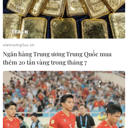
Ngày 31/10, Pakistan đã cáo buộc Ấn Độ nổ súng nhằm
vào khu vực Nakyal dọc Ranh giới Kiểm soát (LoC) ở
khu vực tranh chấp Kashmir khiến 4 dân thường thiệt
mạng và 6 người khác bị thương.
vietnamplus.vn
Ngân hàng Trung ương Trung Quốc mua
thêm 20 tấn vàng trong tháng 7