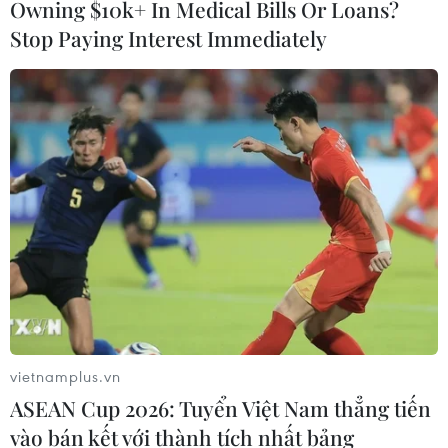
Owning $10k+ In Medical Bills Or Loans?
Stop Paying Interest Immediately
Theo dõi VietnamPlus
TIN LIÊN QUAN
vietnamplus.vn
ASEAN Cup 2026: Tuyển Việt Nam thẳng tiến
vào bán kết với thành tích nhất bảng