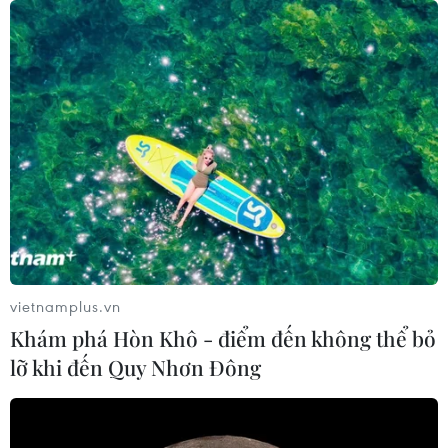
vietnamplus.vn
Khám phá Hòn Khô - điểm đến không thể bỏ
lỡ khi đến Quy Nhơn Đông
TIN CÙNG CHUYÊN MỤC
Cần Thơ thúc đẩy hợp tác du lịch với