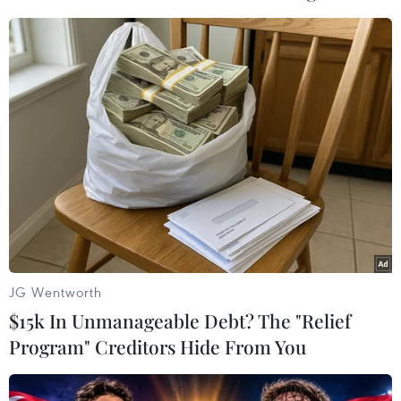
Pakistan triệu cao ủy Ấn Độ về "các hoạt
động tình báo"
25/03/2016 07:55
Islamabad đã triệu cao ủy Ấn Độ tại Pakistan tới và trao
công hàm phản đối các hoạt động bị cáo buộc của cơ
quan tình báo Ấn Độ tại Pakistan.
JG Wentworth
$15k In Unmanageable Debt? The "Relief
Program" Creditors Hide From You