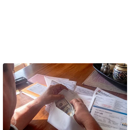
thuận ngừng bắn ở dọc Ranh giới kiểm soát
(LoC).
Bộ Ngoại giao Pakistan cho biết, Vụ trưởng Vụ
Nam Á và Hiệp hội hợp tác khu vực Nam Á
Mohammad Faisal đã cho triệu ông J.P Singh tới
để “cực lực lên án việc các lực lượng của Ấn Độ
vô cớ vi phạm thỏa thuận ngừng bắn hôm 8/11 ở
khu vực Khuirata và Battal nằm dọc LoC.”
Đây là lần thứ 6 trong hơn hai tuần qua, Phó
Cao ủy Ấn Độ bị triệu tới Bộ Ngoại giao
Pakistan.
Bộ này cho rằng vi phạm của Ấn Độ đã làm 4
dân thường, trong đó có một phụ nữ và một bé
gái 10 tuổi, thiệt mạng và 7 người bị thương.