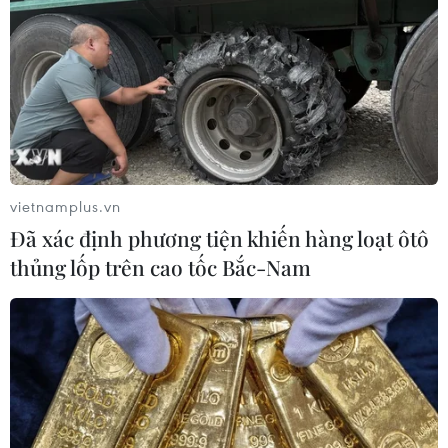
vietnamplus.vn
Đã xác định phương tiện khiến hàng loạt ôtô
thủng lốp trên cao tốc Bắc-Nam
Lại đấu súng trên biên giới Pakistan-Ấn
Độ, 10 người thương vong
31/10/2016 23:55