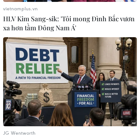
vietnamplus.vn
HLV Kim Sang-sik: 'Tôi mong Đình Bắc vươn
xa hơn tầm Đông Nam Á'
#Máy ảnh
#Thỏa thuận ngừng bắn
#Tranh chấp lãnh thổ
#Biên giới
#Ngoại giao
#Song phương
Ấn Độ
Pakistan
JG Wentworth