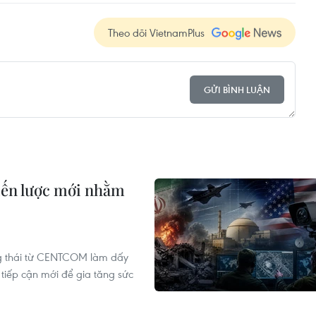
Theo dõi VietnamPlus
GỬI BÌNH LUẬN
iến lược mới nhằm
ng thái từ CENTCOM làm dấy
 tiếp cận mới để gia tăng sức