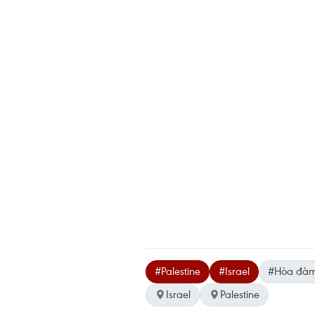
#Palestine
#Israel
#Hòa đà
Israel
Palestine