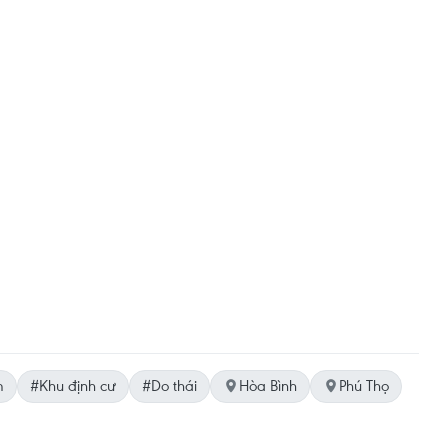
m
#Khu định cư
#Do thái
Hòa Bình
Phú Thọ