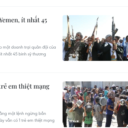
Yemen, ít nhất 45
o một doanh trại quân đội của
ít nhất 45 binh sỹ thương
trẻ em thiệt mạng
rằng một lệnh ngừng bắn
ày vẫn có 1 trẻ em thiệt mạng