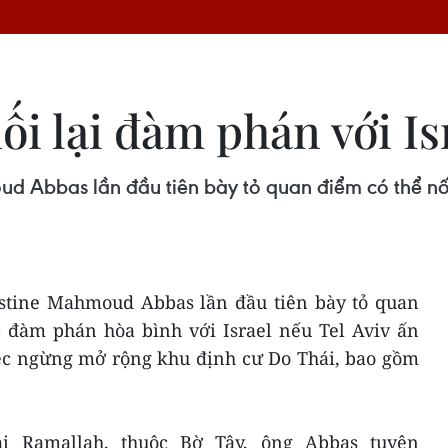
ối lại đàm phán với Is
d Abbas lần đầu tiên bày tỏ quan điểm có thể nố
estine Mahmoud Abbas lần đầu tiên bày tỏ quan
c đàm phán hòa bình với Israel nếu Tel Aviv ấn
iệc ngừng mở rộng khu định cư Do Thái, bao gồm
ại Ramallah, thuộc Bờ Tây, ông Abbas tuyên