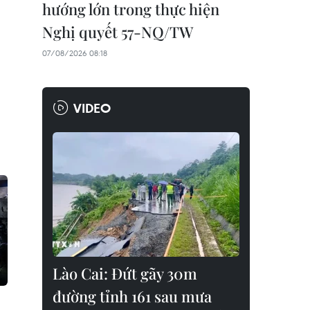
hướng lớn trong thực hiện
Nghị quyết 57-NQ/TW
07/08/2026 08:18
VIDEO
Lào Cai: Đứt gãy 30m
đường tỉnh 161 sau mưa