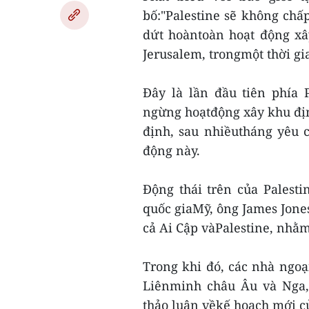
bố:"Palestine sẽ không ch
dứt hoàntoàn hoạt động xâ
Jerusalem, trongmột thời gi
Đây là lần đầu tiên phía
ngừng hoạtđộng xây khu định
định, sau nhiềutháng yêu 
động này.
Động thái trên của Palest
quốc giaMỹ, ông James Jone
cả Ai Cập vàPalestine, nhằ
Trong khi đó, các nhà ngo
Liênminh châu Âu và Nga, 
thảo luận vềkế hoạch mới c