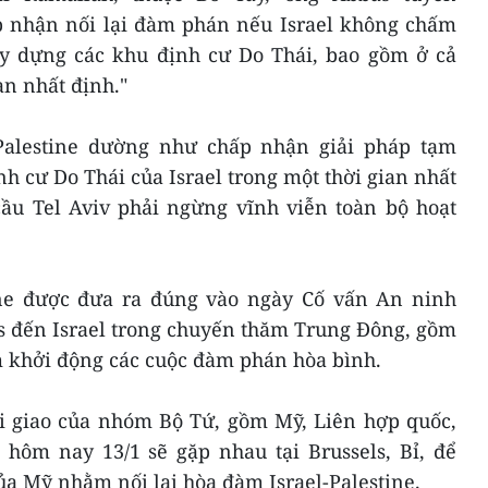
ấp nhận nối lại đàm phán nếu Israel không chấm
y dựng các khu định cư Do Thái, bao gồm ở cả
an nhất định."
 Palestine dường như chấp nhận giải pháp tạm
 cư Do Thái của Israel trong một thời gian nhất
cầu Tel Aviv phải ngừng vĩnh viễn toàn bộ hoạt
ine được đưa ra đúng vào ngày Cố vấn An ninh
s đến Israel trong chuyến thăm Trung Đông, gồm
m khởi động các cuộc đàm phán hòa bình.
ại giao của nhóm Bộ Tứ, gồm Mỹ, Liên hợp quốc,
hôm nay 13/1 sẽ gặp nhau tại Brussels, Bỉ, để
ủa Mỹ nhằm nối lại hòa đàm Israel-Palestine.