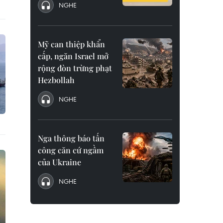
NGHE
Mỹ can thiệp khẩn
cấp, ngăn Israel mở
rộng đòn trừng phạt
Hezbollah
NGHE
Nga thông báo tấn
công căn cứ ngầm
của Ukraine
NGHE