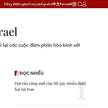
Tiếng Việt
English
Français
Español
中文
Русский
rael
i lại các cuộc đàm phán hòa bình với
ĐỌC NHIỀU
Đợt tấn công mới của Mỹ gây nhiều thiệt
hại tại Iran