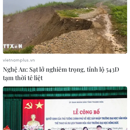
Canada, Mỹ đàm phán thỏa thuận
thương mại tạm thời nhằm hạ nhiệt
căng thẳng
07/08/2026 23:53
Tổng thống đắc cử của Colombia
Abelardo De La Espriella nhậm chức
vietnamplus.vn
07/08/2026 23:12
Nghệ An: Sạt lở nghiêm trọng, tỉnh lộ 543D
tạm thời tê liệt
Mỹ chi hơn 2,2 tỷ USD mua thêm 4
trung tâm giam giữ người nhập cư
trái phép
07/08/2026 22:47