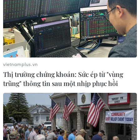
Đan Mạch tạm cấm hoạt động của thiết bị
bay không người lái dân sự
vietnamplus.vn
28/09/2025 14:05
Thị trường chứng khoán: Sức ép từ "vùng
Thông báo của Đan Mạch nhằm đảm bảo an ninh trong
trũng" thông tin sau một nhịp phục hồi
bối cảnh Copenhagen chuẩn bị đăng cai Hội nghị
thượng đỉnh Liên minh châu Âu (EU), quy tụ các nguyên
thủ quốc gia và lãnh đạo các chính phủ.