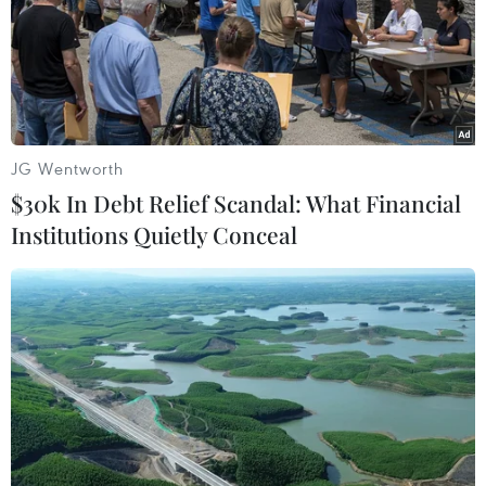
JG Wentworth
$30k In Debt Relief Scandal: What Financial
Institutions Quietly Conceal
Tiết lộ thành phần tham gia hội nghị
thượng đỉnh Ukraine-Mỹ
17/08/2025 11:50
Theo thông báo, nội dung đàm phán sẽ bao gồm các
bảo đảm an ninh, vấn đề lãnh thổ và việc tiếp tục hỗ trợ
Ukraine trong cuộc chiến chống lại Nga, trong đó có duy
trì sức ép trừng phạt.