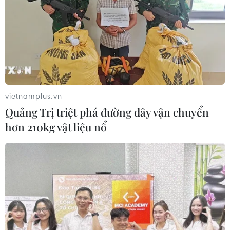
Báo Argentina nói ngành vật liệu
công nghệ cao Việt Nam "hút" đầu tư
nước ngoài
05/08/2026 03:11
Xem thêm
vietnamplus.vn
Quảng Trị triệt phá đường dây vận chuyển
hơn 210kg vật liệu nổ
CƠ QUAN CHỦ QUẢN: THÔNG TẤN XÃ VIỆT NAM
Tổng Biên tập: TRẦN TIẾN DUẨN
Phó Tổng Biên tập: NGUYỄN THỊ TÁM, KHÚC THANH
THỦY