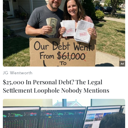
EU đàm phán về xây một “bức tường”
chống thiết bị bay không người lái
26/09/2025 11:51
Cuộc đàm phán nhằm xác định thiết bị mà các nước
này có để chống lại sự xâm nhập của UAV, những gì
cần thiết để lấp đầy các khoảng trống dọc theo sườn
phía Đông của NATO.
JG Wentworth
$25,000 In Personal Debt? The Legal
Settlement Loophole Nobody Mentions