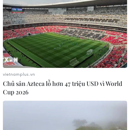
vietnamplus.vn
TIN CÙNG CHUYÊN MỤC
Chủ sân Azteca lỗ hơn 47 triệu USD vì World
Cup 2026
Thượng viện Mỹ thông qua dự luật
trừng phạt Nga
08/08/2026 03:50