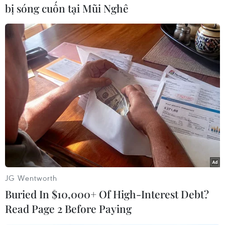
bị sóng cuốn tại Mũi Nghê
#Ukraine
#Thiết bị bay
#UAV
Mỹ
Ukraine
JG Wentworth
Buried In $10,000+ Of High-Interest Debt?
Read Page 2 Before Paying