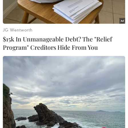
JG Wentworth
$15k In Unmanageable Debt? The "Relief
Program" Creditors Hide From You
Thiết bị bay không người lái. (Nguồn: APA)
Theo Sputnik, thông tin từ Bộ Quốc phòng
Ukraine cho biết một phái đoàn nước này do
Thứ trưởng Quốc phòng Sergiy Boyev dẫn đầu
đã lên đường sang Mỹ để thảo luận về việc sản
xuất thiết bị bay không người lái (UAV).