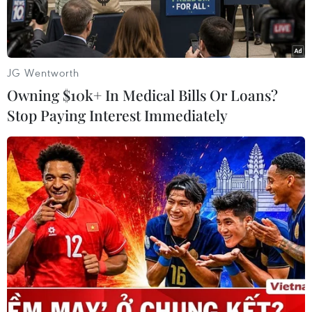
trước thời hạn chót vào cuối năm nay.
Đại sứ Mỹ tại Iraq James Jeffrey và Tư lệnh các
lực lượng Mỹ tại Iraq (USF-I),Tướng Lloyd
JG Wentworth
Austin đã đón ông Biden tại sân bay.
Owning $10k+ In Medical Bills Or Loans?
Stop Paying Interest Immediately
Hôm 21/10, Tổng thống Mỹ Barack Obama thông
báo binh lính Mỹ sẽ rời khỏi Iraqtrước cuối năm
2011, khép lại cuộc chiến kéo dài gần chín năm
khiến hàng nghìnbinh sỹ Mỹ và hàng chục
nghìn người Iraq thiệt mạng, đồng thời khiến
Washingtonphải tiêu tốn hàng trăm tỷ USD.
Theo phát ngôn viên Jeffrey Buchanan của USF-
I, hiện còn khoảng 13.000 binh sỹMỹ vẫn đồn
trú ở Iraq cùng bảy căn cứ đang chờ chuyển