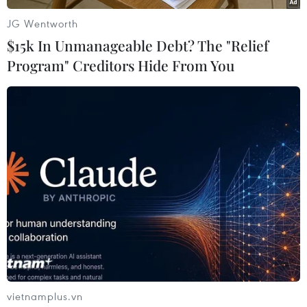
Iraq
Mỹ
JG Wentworth
$15k In Unmanageable Debt? The "Relief
Program" Creditors Hide From You
Theo dõi VietnamPlus
TIN CÙNG CHUYÊN MỤC
Iran và Oman thống nhất mở lại eo
biển Hormuz trong 60 ngày
06/08/2026 12:25
vietnamplus.vn