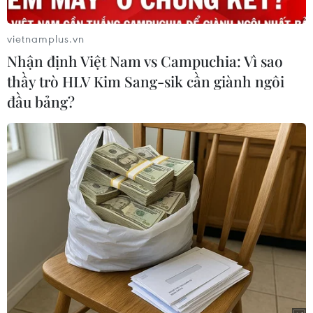
giao./.
vietnamplus.vn
Nhận định Việt Nam vs Campuchia: Vì sao
(Vietnam+)
thầy trò HLV Kim Sang-sik cần giành ngôi
đầu bảng?
#Baghdad
#Joe Biden
#Binh sỹ Mỹ
#USF-I