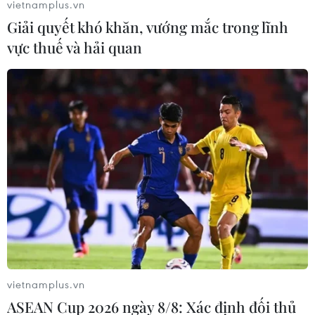
vietnamplus.vn
Giải quyết khó khăn, vướng mắc trong lĩnh
vực thuế và hải quan
Chứng khoán Âu-Mỹ đi lên bất chấp sức
ép từ các công ty AI
05/06/2026 00:24
Kết thúc phiên giao dịch tại New York, chỉ số công
nghiệp Dow Jones bứt phá mạnh 1,7% lên 51.561,93
điểm trong khi chỉ số tổng hợp S&P 500 nhích 0,4% lên
7.584,31 điểm.
vietnamplus.vn
ASEAN Cup 2026 ngày 8/8: Xác định đối thủ