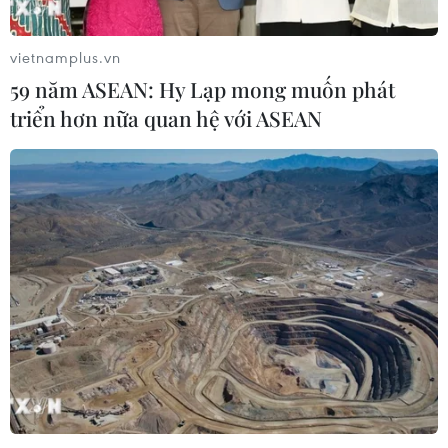
vietnamplus.vn
59 năm ASEAN: Hy Lạp mong muốn phát
triển hơn nữa quan hệ với ASEAN
TIN CÙNG CHUYÊN MỤC
Thị trường chứng khoán: Sức ép từ
"vùng trũng" thông tin sau một nhịp
phục hồi
08/08/2026 08:04