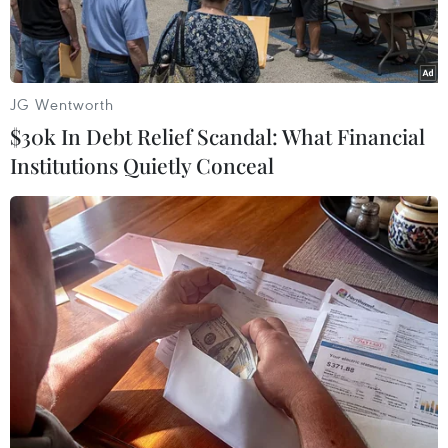
JG Wentworth
$30k In Debt Relief Scandal: What Financial
Institutions Quietly Conceal
Giao dịch viên trên sàn chứng khoán New York, Mỹ. (Ảnh:
THX/TTXVN)
Chứng khoán Mỹ phần lớn tăng điểm trong
phiên giao dịch đầu tuần ngày 8/6, với đà tăng
dẫn dắt bởi chỉ số Nasdaq và nhóm cổ phiếu