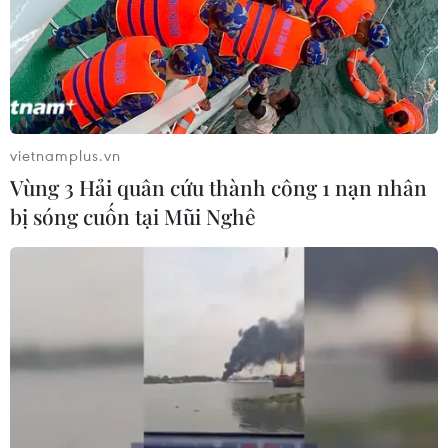
(TTXVN/Vietnam+)
vietnamplus.vn
Vùng 3 Hải quân cứu thành công 1 nạn nhân
bị sóng cuốn tại Mũi Nghê
#chứng khoán Mỹ
#Phố Wall
Mỹ