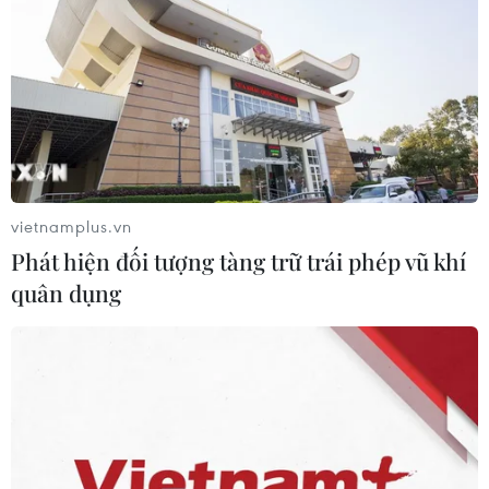
03/08/2026 08:45
Chứng khoán hồi phục gần 3%, thị
trường kỳ vọng khởi sắc trong tháng
Tám
02/08/2026 11:18
vietnamplus.vn
Phát hiện đối tượng tàng trữ trái phép vũ khí
Thị trường phục hồi trong “nghi
quân dụng
ngờ”: Điểm tựa nội lực và áp lực
phân hóa
01/08/2026 04:32
Phố Wall tăng điểm nhờ nhóm công
nghệ, bất chấp áp lực từ lãi suất