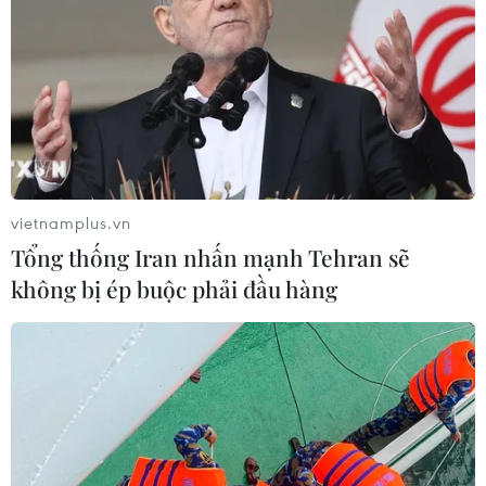
VN-Index lao dốc mạnh và đánh mất mốc 1.800
điểm. Kết thúc phiên này, VN-Index giảm 48,37
điểm xuống 1.790,53 điểm. Trái ngược, HNX-
Index tăng 4,57 điểm lên 298,36 điểm. Toàn thị
trường nghiêng hẳn về sắc đỏ với 509 mã giảm,
trong khi chỉ có 208 mã tăng./.
vietnamplus.vn
VN-Index "bốc hơi" gần 50
Tổng thống Iran nhấn mạnh Tehran sẽ
điểm, tuột mốc 1.800
không bị ép buộc phải đầu hàng
Toàn thị trường chứng khoán
nghiêng hẳn về sắc đỏ với 509
mã giảm, trong khi chỉ có 208 mã
tăng; rổ VN30 cũng chìm trong áp
lực bán mạnh với 27 mã giảm, 2
mã tăng và 1 mã tham chiếu.