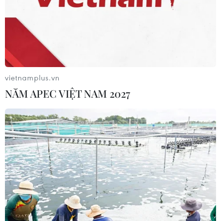
01/08/2026 03:28
Chứng khoán bứt tốc cuối phiên, chỉ
số VN-Index tăng gần 40 điểm
30/07/2026 08:47
vietnamplus.vn
NĂM APEC VIỆT NAM 2027
Hoa Kỳ áp thuế bổ sung: Thị trường
chứng khoán đã phản ánh phần lớn
thông tin
30/07/2026 07:50
Chứng khoán châu Á ngược chiều
Phố Wall sau cuộc họp của Fed
30/07/2026 02:18