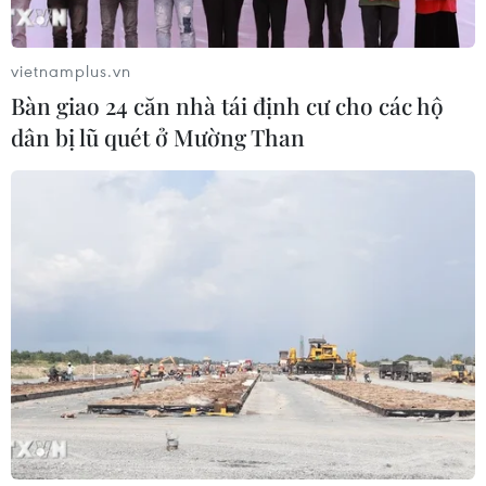
tầng năng lượng khu vực nếu bị tấn
công
vietnamplus.vn
06/08/2026 04:37
Bàn giao 24 căn nhà tái định cư cho các hộ
dân bị lũ quét ở Mường Than
Iran và Oman đạt thỏa thuận về
tuyến vận tải qua eo biển Hormuz
06/08/2026 04:36
Từ hạt nhân đến eo biển
Hormuz: Đòn bẩy chiến lược mới của
Iran
06/08/2026 04:36
Xung đột Hamas-Israel: Israel chưa