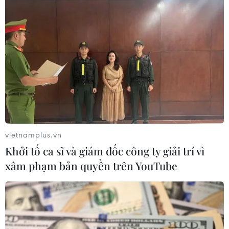
vietnamplus.vn
Khởi tố ca sĩ và giám đốc công ty giải trí vì
xâm phạm bản quyền trên YouTube
#Dự trữ lương thực
#Quân đội Syria
#Aleppo
#Phiến quân Syria
#Tổ chức Giám sát Nhân quyền Syria
#Người tị nạn Syria
Syria