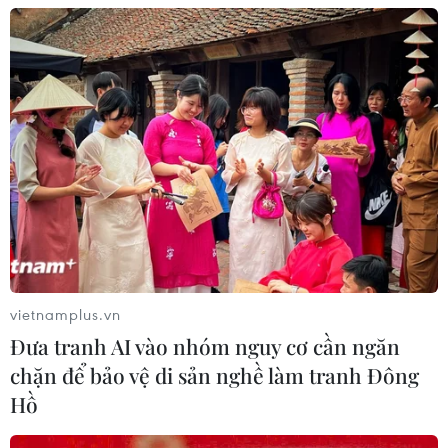
05/08/2026 03:42
Italy có thể tham gia cơ chế xác minh
giải giáp Hezbollah tại Nam Liban
04/08/2026 22:42
Iran-Oman đàm phán thiết lập tuyến
hàng hải mới qua eo biển Hormuz
04/08/2026 22:42
vietnamplus.vn
Đưa tranh AI vào nhóm nguy cơ cần ngăn
Cố vấn quân sự Iran tiết lộ
chặn để bảo vệ di sản nghề làm tranh Đông
sốc, tuyên bố hàng trăm binh sĩ Mỹ
Hồ
đã thiệt mạng