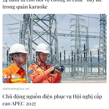
chiến sự ở Syria
trong quán karaoke
21/11/2016 23:11
Điều phối viên hoạt động cứu trợ nhân đạo của Liên
hợp quốc, ông Stephen O'Brien ngày 21/11 cho biết gần
1 triệu người đang mắc kẹt trong các khu vực chiến sự ở
Syria.
vietnamplus.vn
Chủ động nguồn điện phục vụ Hội nghị cấp
cao APEC 2027