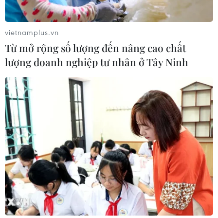
Israel nêu điều kiện tạm hoãn tấn
công Iran
vietnamplus.vn
02/08/2026 04:18
Từ mở rộng số lượng đến nâng cao chất
lượng doanh nghiệp tư nhân ở Tây Ninh
Toàn cảnh thế giới: Israel
cảnh báo trước khả năng Mỹ tấn
công toàn diện Iran
02/08/2026 04:00
Israel nâng mức cảnh báo trước khả
năng Mỹ tấn công Iran
02/08/2026 01:10
Ai Cập chuẩn bị tổ chức họp 4 bên về