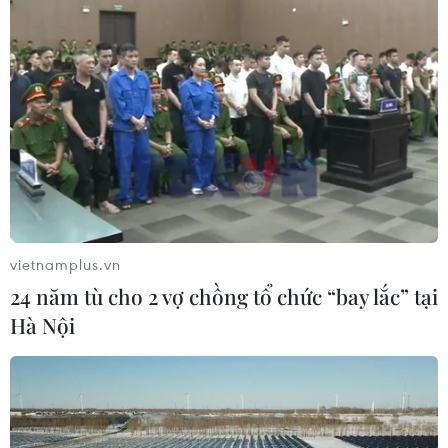
vietnamplus.vn
24 năm tù cho 2 vợ chồng tổ chức “bay lắc” tại
Hà Nội