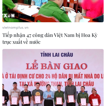
vietnamplus.vn
Tiếp nhận 47 công dân Việt Nam bị Hoa Kỳ
trục xuất về nước
TIN CÙNG CHUYÊN MỤC
Iran cảnh báo đáp trả nhằm vào hạ