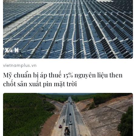
vietnamplus.vn
Mỹ chuẩn bị áp thuế 15% nguyên liệu then
chốt sản xuất pin mặt trời