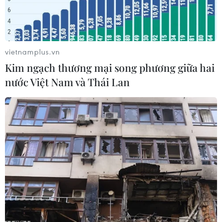
vietnamplus.vn
Kim ngạch thương mại song phương giữa hai
nước Việt Nam và Thái Lan
Sơ tán các em học sinh khỏi một trường học sau khi ngôi trường
này bị phiến quân tấn công ở Aleppo ngày 20/11. (Nguồn:
AFP/TTXVN)
Hãng thông tấn SANA của Syria đưa tin quân
đội nước này ngày 22/11 đã tiếp tục yêu cầu
phiến quân rút khỏi phía Đông Aleppo, cũng
như cho phép dân thường sơ tán khỏi khu vực