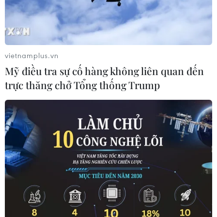
vietnamplus.vn
Mỹ điều tra sự cố hàng không liên quan đến
trực thăng chở Tổng thống Trump
Syria thẳng thừng bác bỏ đề xuất quyền
tự trị cho phiến quân ở Aleppo
20/11/2016 12:19
Ngoại trưởng Syria cho biết Đặc phái viên Liên hợp
quốc về Syria đã đề xuất trao quyền tự trị cho các phiến
quân ở khu vực phía Đông Aleppo, tuy nhiên chính
quyền Damascus bác bỏ điều này.