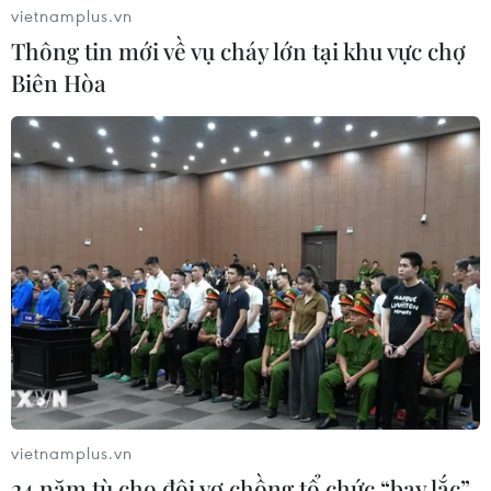
lực nhằm tránh thảm họa nhân đạo tại Aleppo của
vietnamplus.vn
Syria, trong bối cảnh các cuộc giao tranh tại đây gia
Thông tin mới về vụ cháy lớn tại khu vực chợ
tăng không ngừng.
Biên Hòa
vietnamplus.vn
Gần 1 triệu người mắc kẹt trong các vùng
24 năm tù cho đôi vợ chồng tổ chức “bay lắc”