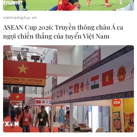
vietnamplus.vn
ASEAN Cup 2026: Truyền thông châu Á ca
ngợi chiến thắng của tuyển Việt Nam
Công an Lạng Sơn bắt các đối tượng vận
chuyển 30kg ma túy tổng hợp
25/01/2024 13:10
Công an tỉnh Lạng Sơn phá thành công chuyên án, bắt
giữ 3 đối tượng vận chuyển 30kg ma túy tổng hợp trên
xe ôtô 12C-100.73 di chuyển theo hướng Lạng Sơn-Đồng
Đăng.