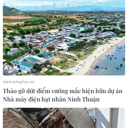
06/08/2026 04:13
Cảnh báo thủ đoạn lừa đảo đưa lao
động thời vụ sang Hàn Quốc
06/08/2026 04:11
24 năm tù cho 2 vợ chồng tổ
chức “bay lắc” tại Hà Nội
06/08/2026 03:46
vietnamplus.vn
Tháo gỡ dứt điểm vướng mắc hiện hữu dự án
Nhà máy điện hạt nhân Ninh Thuận
Khởi tố thêm 6 đối tượng vụ lập
khống hồ sơ bảo hiểm y tế ở Đắk Lắk
05/08/2026 14:55