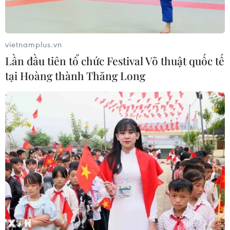
Khởi tố, truy nã 3 đối tượng hoạt
động nhằm lật đổ chính quyền nhân
dân
vietnamplus.vn
07/08/2026 13:51
Lần đầu tiên tổ chức Festival Võ thuật quốc tế
tại Hoàng thành Thăng Long
Bảo mẫu tại cơ sở mầm non thừa
nhận hành vi bạo hành hai trẻ
07/08/2026 12:27
Phát hiện đối tượng tàng trữ trái
phép vũ khí quân dụng
07/08/2026 12:25