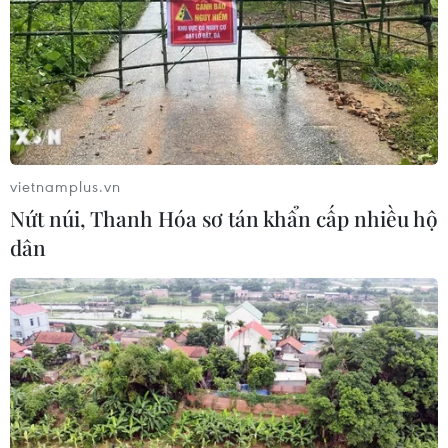
Đắk Lắk: Án phạt nghiêm minh với
đối tượng phá hoại đoàn kết dân tộc
05/08/2026 09:58
Hà Nội xét xử ổ nhóm 50 đối tượng tổ
vietnamplus.vn
chức sử dụng ma túy trong quán
Nứt núi, Thanh Hóa sơ tán khẩn cấp nhiều hộ
karaoke
dân
05/08/2026 09:38
Khởi tố người đàn ông xịt vòi cao áp
vào thợ tháo dỡ nhà sát vách
05/08/2026 09:23