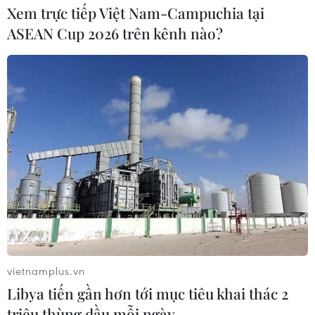
Xem trực tiếp Việt Nam-Campuchia tại
"Hoa Hồng"
ASEAN Cup 2026 trên kênh nào?
06/08/2026 15:04
Bãi bỏ một số văn bản quy phạm
pháp luật không còn phù hợp
06/08/2026 09:59
Khởi tố người đi bộ gây tai nạn chết
người trên quốc lộ ở Quảng Trị
06/08/2026 09:44
vietnamplus.vn
Khởi tố Chủ tịch Hội đồng quản trị,
Libya tiến gần hơn tới mục tiêu khai thác 2
Giám đốc Công ty cổ phần Mekolor
triệu thùng dầu mỗi ngày