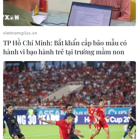
cùng tang vật 48.000 viên ma túy tổng
hợp
04/02/2024 09:49
vietnamplus.vn
Trần Thị Lan sử dụng cửa hàng thu mua phế liệu để tạo
TP Hồ Chí Minh: Bắt khẩn cấp bảo mẫu có
vỏ bọc buôn bán ma túy, trong đó, chân rết trong đường
hành vi bạo hành trẻ tại trường mầm non
dây của Lan là anh em, họ hàng nên hoạt động rất
chuyên nghiệp, kín kẽ.