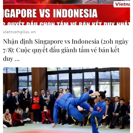
TP Hồ Chí Minh: Bắt khẩn cấp bảo
mẫu có hành vi bạo hành trẻ tại
trường mầm non
vietnamplus.vn
08/08/2026 01:33
Nhận định Singapore vs Indonesia (20h ngày
7/8): Cuộc quyết đấu giành tấm vé bán kết
Bổ sung một số chức danh có thẩm
duy …
quyền xử phạt vi phạm hành chính
từ ngày 26/9
07/08/2026 23:00
Bế mạc Hội thi lực lượng tham gia
bảo vệ an ninh, trật tự ở cơ sở giỏi
toàn quốc
07/08/2026 15:57