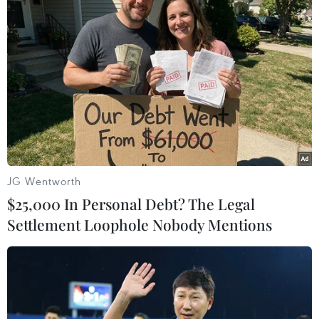
Lào Cai triệt phá hai vụ án ma túy, bắt giữ
nhiều đối tượng
Cà Mau: “Lá chắn thép” phòng ngừa ma túy
nơi cửa biển
Thành lập Ban Chỉ đạo TW Chương trình mục
tiêu quốc gia phòng, chống ma túy
Nghệ An: Triệt phá chuyên án ma túy lớn, thu
giữ hơn 15.000 viên ma túy tổng hợp
JG Wentworth
$25,000 In Personal Debt? The Legal
Settlement Loophole Nobody Mentions
TIN LIÊN QUAN