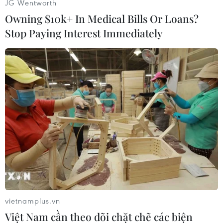
JG Wentworth
bên trong túi áo của Trần Văn Lợi có 2 túi nylon
Owning $10k+ In Medical Bills Or Loans?
chứa tổng cộng 1.980 viên nén hình tròn dạng
Stop Paying Interest Immediately
thuốc tân dược. Đối tượng khai nhận số viên
nén này là ma túy tổng hợp loại hồng phiến.
Cơ quan Cảnh sát Điều tra (Công an tỉnh Quảng
Bình) đã lập biên bản bắt người phạm tội quả
tang, thu giữ vật chứng liên quan, ra quyết định
tạm giữ đối với Trần Văn Lợi để tiếp tục điều
tra, làm rõ, xử lý theo quy định của pháp luật./.
Quảng Bình: Hơn 2kg ma
túy tổng hợp được ngụy
trang trong hộp bánh kẹo,
vietnamplus.vn
mỹ phẩm
Việt Nam cần theo dõi chặt chẽ các biện