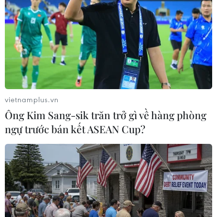
vietnamplus.vn
Ông Kim Sang-sik trăn trở gì về hàng phòng
ngự trước bán kết ASEAN Cup?
Quảng Bình: Hơn 2kg ma túy tổng hợp
được ngụy trang trong hộp bánh kẹo, mỹ
phẩm
15/02/2024 12:49
Lực lượng chức năng tỉnh Quảng Bình phát hiện hơn