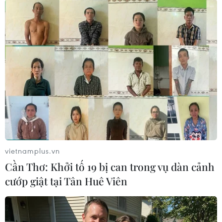
#Nồng độ cồn
#Ma túy tổng hợp
#Hồng phiến
#Công an tỉnh Quảng Bình
Quảng Bình
Quảng Trị
Theo dõi VietnamPlus
vietnamplus.vn
Cần Thơ: Khởi tố 19 bị can trong vụ dàn cảnh
cướp giật tại Tân Huê Viên
Mua bán, tàng trữ, sử dụng ma túy
Sắp mở phiên tòa xét xử chuyên án ma túy liên
quan đến 4 tiếp viên hàng không