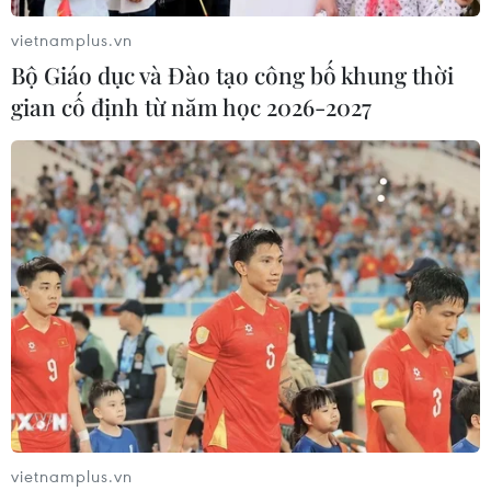
Tây Ninh cảnh báo giả mạo cơ quan
đăng ký kinh doanh để lừa đảo
vietnamplus.vn
doanh nghiệp
Bộ Giáo dục và Đào tạo công bố khung thời
07/08/2026 08:38
gian cố định từ năm học 2026-2027
Tiến "Bịp" hầu tòa trong vụ
án tổ chức sử dụng trái phép chất ma
túy
07/08/2026 04:40
Khởi tố đối tượng giả danh Công an,
lừa đảo "chạy án" tại Đắk Lắk
06/08/2026 15:07
vietnamplus.vn
Cảnh sát khám xét nơi ở của Huấn