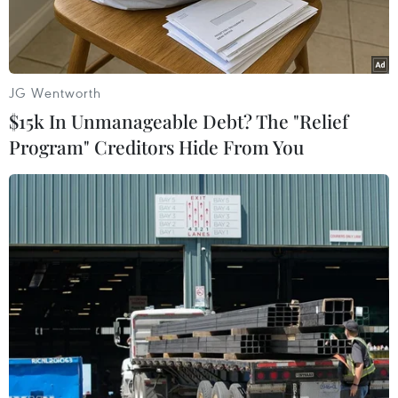
JG Wentworth
$15k In Unmanageable Debt? The "Relief
Program" Creditors Hide From You
Đối tượng Trần Văn Lợi làm việc với cơ quan Công an. (Ảnh:
TTXVN phát)
Tổ Công tác số 2 (Bộ Công an) phối hợp với các
lực lượng Công an tỉnh Quảng Bình và Công an
thành phố Đồng Hới tổ chức kiểm tra, xử lý vi
phạm nồng độ cồn và ma túy đã phát hiện, bắt