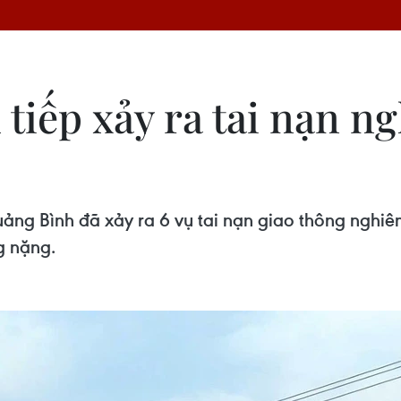
tiếp xảy ra tai nạn n
uảng Bình đã xảy ra 6 vụ tai nạn giao thông nghiê
g nặng.