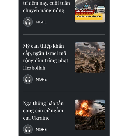
từ đêm nay, cuối tuần
chuyển nắng nóng
NGHE
Mỹ can thiệp khẩn
cấp, ngăn Israel mở
rộng đòn trừng phạt
Hezbollah
NGHE
Nga thông báo tấn
công căn cứ ngầm
của Ukraine
NGHE