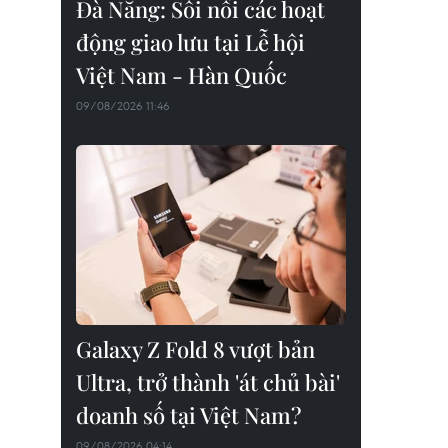
Đà Nẵng: Sôi nổi các hoạt
động giao lưu tại Lễ hội
Việt Nam - Hàn Quốc
09/08/2026 11:46
Galaxy Z Fold 8 vượt bản
Ultra, trở thành 'át chủ bài'
doanh số tại Việt Nam?
09/08/2026 04:14