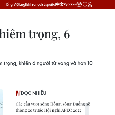
Tiếng Việt
English
Français
Español
中文
Русский
ghiêm trọng, 6
m trọng, khiến 6 người tử vong và hơn 10
ĐỌC NHIỀU
Các cầu vượt sông Hồng, sông Đuống sẽ
thông xe trước Hội nghị APEC 2027