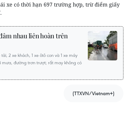
lái xe có thời hạn 697 trường hợp, trừ điểm giấy
.
đâm nhau liên hoàn trên
tải, 2 xe khách, 1 xe ôtô con và 1 xe máy
i mưa, đường trơn trượt; rất may không có
(TTXVN/Vietnam+)