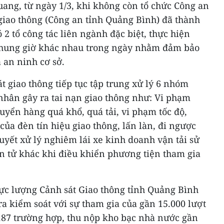
ang, từ ngày 1/3, khi không còn tổ chức Công an
giao thông (Công an tỉnh Quảng Bình) đã thành
ó 2 tổ công tác liên ngành đặc biệt, thực hiện
khung giờ khác nhau trong ngày nhằm đảm bảo
à an ninh cơ sở.
t giao thông tiếp tục tập trung xử lý 6 nhóm
nhân gây ra tai nạn giao thông như: Vi phạm
uyển hàng quá khổ, quá tải, vi phạm tốc độ,
ủa đèn tín hiệu giao thông, lấn làn, đi ngược
quyết xử lý nghiêm lái xe kinh doanh vận tải sử
iện tử khác khi điều khiển phương tiện tham gia
ực lượng Cảnh sát Giao thông tỉnh Quảng Bình
ra kiểm soát với sự tham gia của gần 15.000 lượt
.187 trường hợp, thu nộp kho bạc nhà nước gần