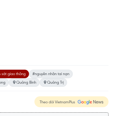
sát giao thông
#nguyên nhân tai nạn
ong
Quảng Bình
Quảng Trị
Theo dõi VietnamPlus