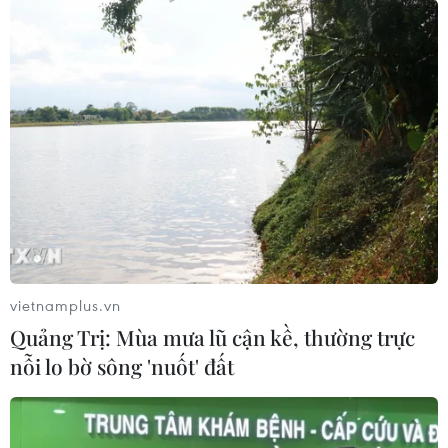
vietnamplus.vn
Quảng Trị: Mùa mưa lũ cận kề, thường trực
nỗi lo bờ sông 'nuốt' đất