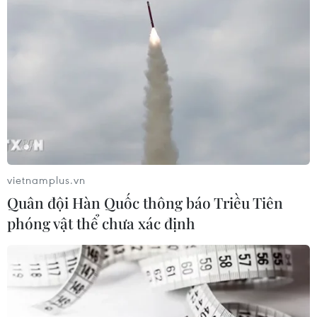
#Hải sản
#An toàn thực phẩm
#Hải sản miền Trung
#hàm lượng Cadimi
#Hải sản đông lạnh
Quảng Bình
Quảng Trị
Theo dõi VietnamPlus
vietnamplus.vn
Quân đội Hàn Quốc thông báo Triều Tiên
phóng vật thể chưa xác định
TIN LIÊN QUAN