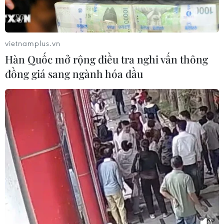
vietnamplus.vn
Hàn Quốc mở rộng điều tra nghi vấn thông
đồng giá sang ngành hóa dầu
TIN CÙNG CHUYÊN MỤC
Lâm Đồng vào cao điểm vụ cá Nam,
ngư dân phấn khởi vươn khơi
06/08/2026 09:06
Giá dầu tăng khi nhà đầu tư thận
trọng trước tình hình Trung Đông