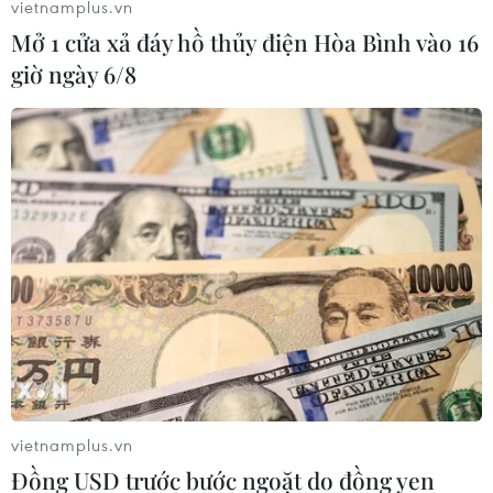
vietnamplus.vn
Mở 1 cửa xả đáy hồ thủy điện Hòa Bình vào 16
giờ ngày 6/8
Quảng Ninh: Tiêu hủy 2,8 tấn thực phẩm
không rõ nguồn gốc
06/12/2016 02:34
Công an huyện Hải Hà (Quảng Ninh) phối hợp với các
lực lượng chức năng tiến hành tiêu hủy 2,8 tấn thực
phẩm không rõ nguồn gốc xuất xứ, không đảm bảo vệ
sinh an toàn thực phẩm.
vietnamplus.vn
Đồng USD trước bước ngoặt do đồng yen