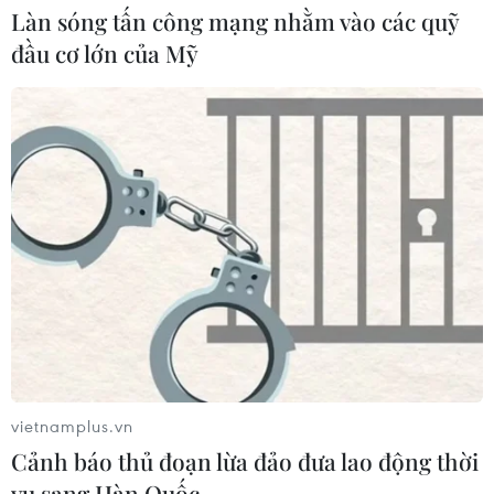
04/08/2026 01:40
Làn sóng tấn công mạng nhằm vào các quỹ
đầu cơ lớn của Mỹ
Xem thêm
CƠ QUAN CHỦ QUẢN: THÔNG TẤN XÃ VIỆT NAM
Tổng Biên tập: TRẦN TIẾN DUẨN
Phó Tổng Biên tập: NGUYỄN THỊ TÁM, KHÚC THANH
THỦY
vietnamplus.vn
Sở hữu trí tuệ
Quy định sử dụng
Cảnh báo thủ đoạn lừa đảo đưa lao động thời
RSS
Hỗ trợ
vụ sang Hàn Quốc