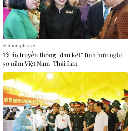
bẩn.
vietnamplus.vn
Tà áo truyền thống “đan kết” tình hữu nghị
50 năm Việt Nam-Thái Lan
Phó Thủ tướng chỉ đạo xử lý hải sản tồn
kho sau sự cố môi trường biển
29/11/2016 22:54