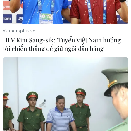
vietnamplus.vn
HLV Kim Sang-sik: 'Tuyển Việt Nam hướng
tới chiến thắng để giữ ngôi đầu bảng'
Tổ chức tiêu hủy số hàng hải sản không đảm bảo an toàn tại
khu vực tiêu hủy theo đúng quy trình kỹ thuật và bảo vệ môi
trường. (Ảnh: Võ Dung/TTXVN)
Ngày 10/12, các ngành chức năng tỉnh Quảng
Bình đã thành lập Đoàn kiểm kê và tiêu hủy