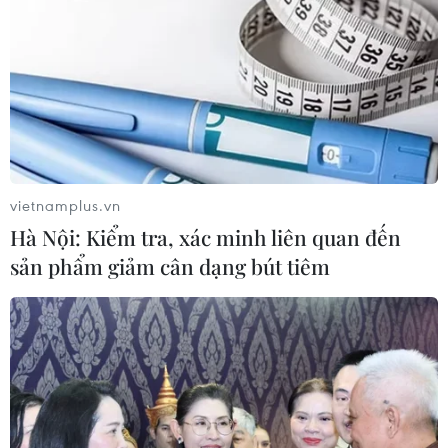
vietnamplus.vn
Hà Nội: Kiểm tra, xác minh liên quan đến
sản phẩm giảm cân dạng bút tiêm
Long An: Phát hiện và tiêu hủy hơn 1 tấn
thịt bẩn làm bò viên
20/11/2016 02:36
Đoàn kiểm tra liên ngành vệ sinh an toàn thực phẩm
huyện Tân Trụ vừa phát hiện trên địa bàn số lượng lớn
thịt bốc mùi hôi thối và tiến hành tiêu hủy hơn 1 tấn thịt