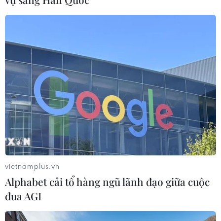
Ngôn ngữ
TTXVN
Dịch vụ tin
Quảng cáo
Liên hệ
Giấy phép số: 1374/GP-BTTTT do Bộ Thông tin và Truyền thông
cấp ngày 11/9/2008.
Quảng cáo: Phó TBT Nguyễn Thị Tám: 093.5958688, Email:
tamvna@gmail.com
Điện thoại: (024) 39411349 - (024) 39411348, Fax: (024)
39411348
vietnamplus.vn
Email:
vietnamplus2008@gmail.com
Alphabet cải tổ hàng ngũ lãnh đạo giữa cuộc
© Bản quyền thuộc về VietnamPlus, TTXVN. Cấm sao chép dưới
đua AGI
mọi hình thức nếu không có sự chấp thuận bằng văn bản.