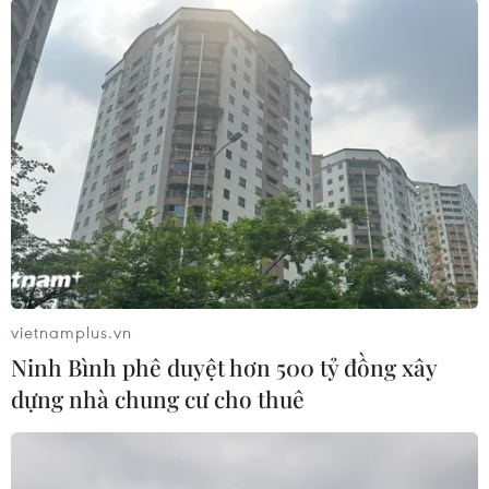
Đồng thời, người tiêu dùng cũng yên tâm hơn
khi sử dụng thủy hải sản sau khi Bộ Tài nguyên
và Môi trường có kết luận môi trường biển khu
vực 4 tỉnh miền Trung đảm bảo an toàn./.
(TTXVN/Vietnam+)
vietnamplus.vn
Ninh Bình phê duyệt hơn 500 tỷ đồng xây
dựng nhà chung cư cho thuê