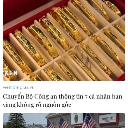
Thủ tướng Hy Lạp Georges Papandréou cũng
bày tỏ lo ngại về khả năng Hội nghịthượng đỉnh
EU lần này không đưa ra được những quyết
định kịp thời cho cuộckhủng hoảng nợ của Hy
Lạp, và kêu gọi các nhà lãnh đạo EU có những
giải phápkiên quyết nhằm giúp ngăn chặn nguy
cơ vỡ nợ của Hy Lạp và sự lây lan khủnghoảng
nợ công trong Eurozone./.
(TTXVN/Vietnam+)
vietnamplus.vn
Chuyển Bộ Công an thông tin 7 cá nhân bán
vàng không rõ nguồn gốc