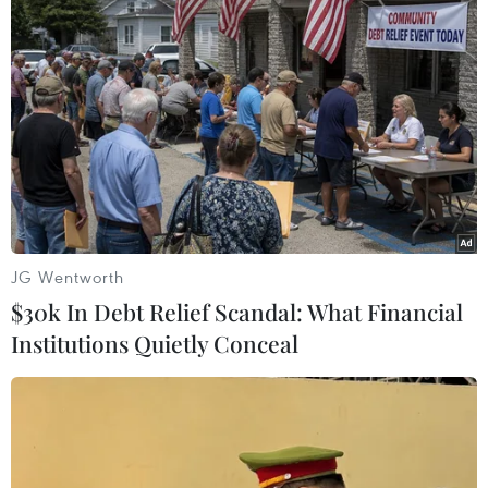
#Hy Lạp
#Nợ công
#Lao động
#Quốc hội
#Biểu tình
Hy Lạp
Pháp
JG Wentworth
$30k In Debt Relief Scandal: What Financial
Institutions Quietly Conceal
Theo dõi VietnamPlus