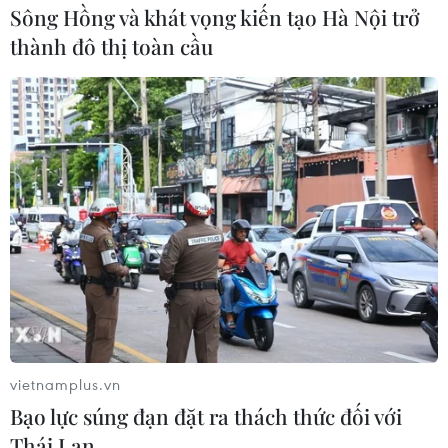
Sông Hồng và khát vọng kiến tạo Hà Nội trở
cứ quân sự thường trực với Mỹ
thành đô thị toàn cầu
06/08/2026 00:06
Liên hợp quốc: Xung đột Ukraine trải
qua tháng đẫm máu nhất
05/08/2026 23:47
Đức điều tra vụ UAV gắn thuốc nổ
xuất hiện tại sân bay
05/08/2026 23:43
vietnamplus.vn
Bạo lực súng đạn đặt ra thách thức đối với
Bất ổn địa chính trị kìm hãm tăng
trưởng Eurozone
Thái Lan