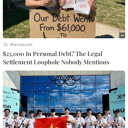
Ukraine chuẩn bị xây dựng và lắp đặt "rào"
JG Wentworth
biên giới với Nga
$25,000 In Personal Debt? The Legal
10/09/2014 12:31
Settlement Loophole Nobody Mentions
Ukraine ngày 10/9 đã bắt đầu những công tác thiết yếu
nhằm xây dựng và lắp đặt hệ thống tường chắn trên
các đoạn biên giới nhất định ở Donbass.