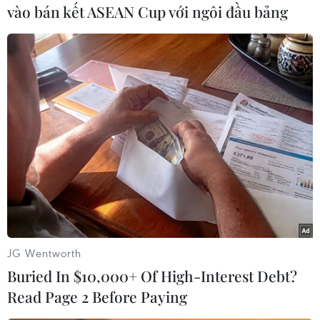
vào bán kết ASEAN Cup với ngôi đầu bảng
#Khủng hoảng Ukraine
#Tổng thống Ukraine Petro Poroshenko
#Chủ tịch Hạ viện Mỹ John Boehner
#Quốc hội Mỹ
#Lưỡng viện
#Giao tranh
#Lực lượng ly khai
JG Wentworth
#Lệnh ngừng bắn
Mỹ
Ukraine
Buried In $10,000+ Of High-Interest Debt?
Read Page 2 Before Paying