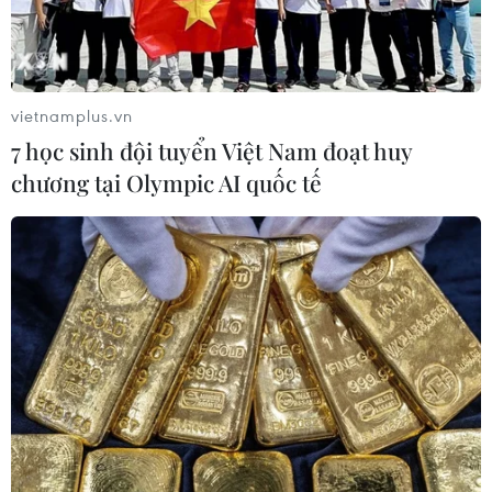
vietnamplus.vn
7 học sinh đội tuyển Việt Nam đoạt huy
chương tại Olympic AI quốc tế
Ukraine: "70% lính Nga đã quay trở về phía
bên kia biên giới"
10/09/2014 10:49
Tổng thống Ukraine Petro Poroshenko cho biết Moskva
đã điều động lượng lớn các binh sỹ mà ông Poroshenko
cho là hiện diện tại miền Đông Ukraine trở về phía lãnh
thổ của Nga.