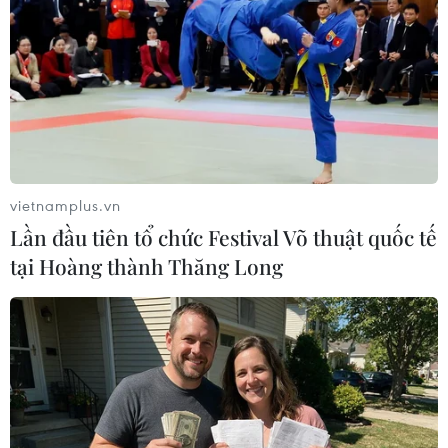
OSCE triển khai máy bay để giám sát lệnh
ngừng bắn ở Ukraine
10/09/2014 12:41
Biện pháp này sẽ giúp OSCE đánh giá những tiến triển
trong việc mở rộng nhiệm vụ giám sát lệnh ngừng bắn
vietnamplus.vn
ở miền Đông Ukraine.
Lần đầu tiên tổ chức Festival Võ thuật quốc tế
tại Hoàng thành Thăng Long