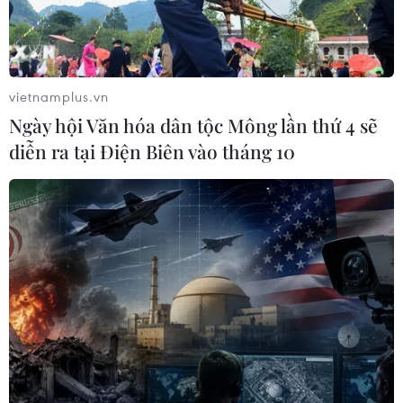
người
04/08/2026 10:17
vietnamplus.vn
Xem thêm
Ngày hội Văn hóa dân tộc Mông lần thứ 4 sẽ
diễn ra tại Điện Biên vào tháng 10
CƠ QUAN CHỦ QUẢN: THÔNG TẤN XÃ VIỆT NAM
Tổng Biên tập: TRẦN TIẾN DUẨN
Phó Tổng Biên tập: NGUYỄN THỊ TÁM, KHÚC THANH
THỦY
Sở hữu trí tuệ
Quy định sử dụng