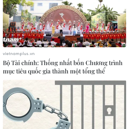
làm trong tháng 7
07/08/2026 13:57
Tổng thống Mỹ Donald Trump nói
còn quá sớm để bàn về người kế
nhiệm
vietnamplus.vn
07/08/2026 06:29
Bộ Tài chính: Thống nhất bốn Chương trình
mục tiêu quốc gia thành một tổng thể
Meta bồi thường gần 600 triệu USD
vì gây tổn hại sức khỏe tâm thần trẻ
em
07/08/2026 04:28
Chuyên gia Canada đánh giá cao bản
lĩnh đối ngoại của Việt Nam