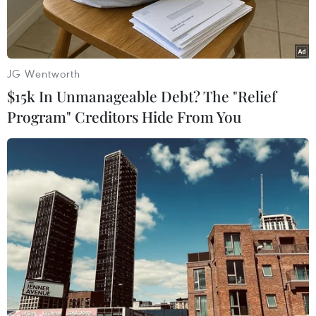
hiếm hoi của lưỡng viện Quốc hội Mỹ vào ngày
18/9 tới.
JG Wentworth
$15k In Unmanageable Debt? The "Relief
Program" Creditors Hide From You
Tổng thống Ukraine Petro Poroshenko phát biểu tại trụ sở Ủy
ban châu Âu hôm 26/6 (Nguồn: AP)
Theo AFP, Chủ tịch Hạ viện Mỹ John Boehner