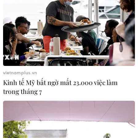
vietnamplus.vn
TIN CÙNG CHUYÊN MỤC
Kinh tế Mỹ bất ngờ mất 23.000 việc làm
Canada áp dụng biện pháp tự vệ tạm
trong tháng 7
thời với tủ gỗ và tủ lavabo nhập khẩu
07/08/2026 14:52
Kinh tế Mỹ bất ngờ mất 23.000 việc