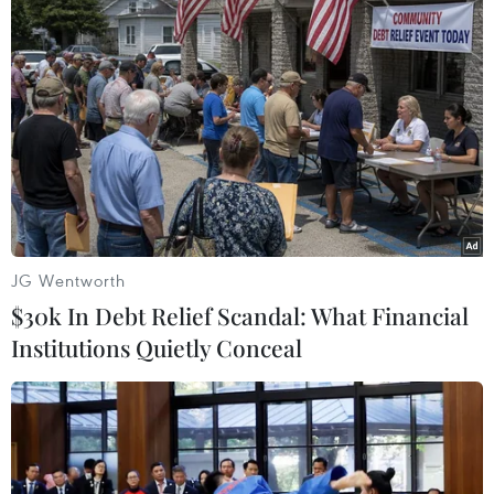
chức
TIN LIÊN QUAN
JG Wentworth
$30k In Debt Relief Scandal: What Financial
Institutions Quietly Conceal