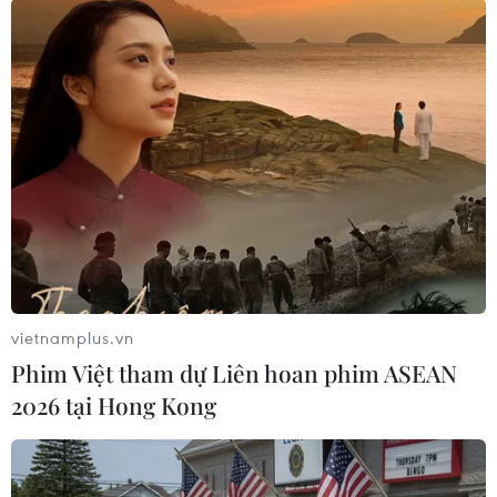
Theo dõi VietnamPlus
Tình hình Ukraine
Mỹ chưa đồng ý để Ukraine sản xuất tên lửa
Patriot
Ukraine có Tổng tư lệnh Các Lực lượng Vũ
trang mới
Tổng thống Ukraine chỉ định quyền Bộ trưởng
vietnamplus.vn
Quốc phòng
Phim Việt tham dự Liên hoan phim ASEAN
Nhiều vụ nổ làm rung chuyển thủ đô của
2026 tại Hong Kong
Ukraine
Bộ trưởng Quốc phòng Ukraine xác nhận từ