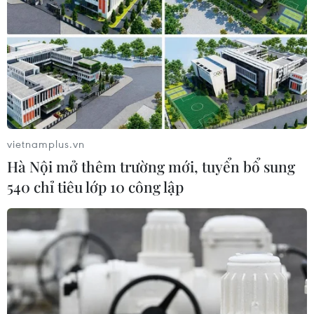
Ấn Độ thực hiện thanh toán dầu thô đầu
tiên cho UAE bằng đồng rupee
15/08/2023 01:51
Ngày 14/8 lần đầu tiên, Ấn Độ và UAE thực hiện động
thái đột phá thông qua việc giao dịch dầu thô bằng
đồng rupee của Ấn Độ và đồng dirham của UAE, theo
MoU được ký kết ngày 15/7 vừa qua.
vietnamplus.vn
Hà Nội mở thêm trường mới, tuyển bổ sung
540 chỉ tiêu lớp 10 công lập