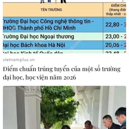
vietnamplus.vn
Điểm chuẩn trúng tuyển của một số trường
TIN CÙNG CHUYÊN MỤC
đại học, học viện năm 2026
Trung Quốc đẩy mạnh tài chính số,
từng bước phát triển nhân dân tệ kỹ
thuật số
10/08/2026 15:54