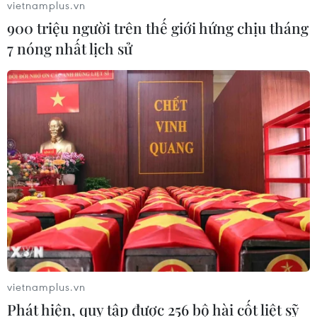
vietnamplus.vn
09/08/2026 06:20
900 triệu người trên thế giới hứng chịu tháng
7 nóng nhất lịch sử
Cơ cấu lại vốn nhà nước tại doanh
nghiệp gắn với mục tiêu tăng trưởng
hai con số
07/08/2026 13:16
Bộ Tài chính: Thống nhất bốn
Chương trình mục tiêu quốc gia
thành một tổng thể
07/08/2026 13:06
Tháo gỡ dứt điểm vướng mắc hiện
vietnamplus.vn
hữu dự án Nhà máy điện hạt nhân
Phát hiện, quy tập được 256 bộ hài cốt liệt sỹ