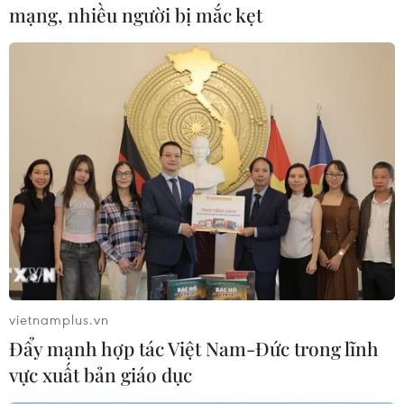
mạng, nhiều người bị mắc kẹt
Ấn Độ thực hiện thanh
toán dầu thô đầu tiên cho
UAE bằng đồng rupee
Ngày 14/8 lần đầu tiên, Ấn Độ và
UAE thực hiện động thái đột phá
thông qua việc giao dịch dầu thô
bằng đồng rupee của Ấn Độ và
đồng dirham của UAE, theo MoU
được ký kết ngày 15/7 vừa qua.
(Vietnam+)
vietnamplus.vn
Đẩy mạnh hợp tác Việt Nam-Đức trong lĩnh
vực xuất bản giáo dục