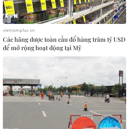
vietnamplus.vn
Các hãng dược toàn cầu đổ hàng trăm tỷ USD
để mở rộng hoạt động tại Mỹ
Đồng tiền mệnh giá 100 rupee của Ấn Độ. (Ảnh: AFP/ TTXVN)
Quỹ Tiền tệ Quốc tế (IMF)
cho rằng Ấn Độ đã
can thiệp quá mức vào tỷ giá hối đoái, nhưng
Ấn Độ phủ nhận đã làm bất cứ điều gì sai trái.
IMF vào ngày 18/12 đã công bố báo cáo thường
niên về tình hình kinh tế của Ấn Độ, trong
khoảng thời gian từ tháng 12/2022-10/2023,