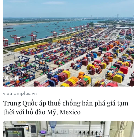
#đồng rupee
#Ấn Độ
#IMF
#Kinh tế Ấn Độ
#Thị trường tài chính Quốc tế
#Tỷ giá hối đoái
Ấn Độ
vietnamplus.vn
Trung Quốc áp thuế chống bán phá giá tạm
thời với hồ đào Mỹ, Mexico
Theo dõi VietnamPlus