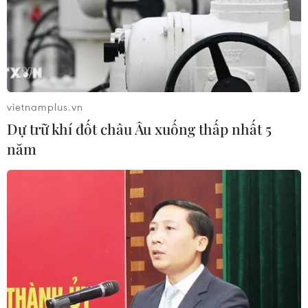
Ấn Độ hướng đến xây dựng một trung tâm
dịch vụ tài chính quốc tế
vietnamplus.vn
10/12/2023 22:30
Dự trữ khí đốt châu Âu xuống thấp nhất 5
GIFT-IFSC là một trung tâm tài chính trung lập về thuế
năm
nhằm cạnh tranh với các trung tâm như Singapore, với
các ưu đãi về tài khóa và một môi trường quy định lỏng
hơn.