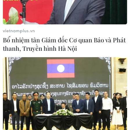
vietnamplus.vn
Bổ nhiệm tân Giám đốc Cơ quan Báo và Phát
thanh, Truyền hình Hà Nội
Mỹ tìm cách tăng cường nguồn tài chính
cho Quỹ Tiền tệ Quốc tế
08/09/2023 00:42
Mỹ ủng hộ tăng hạn ngạch đóng góp đối với tất cả các
thành viên với mục tiêu củng cố IMF với tư cách là một
tổ chức cổ đông nằm ở vị trí cốt lõi của mạng lưới an
toàn tài chính toàn cầu.