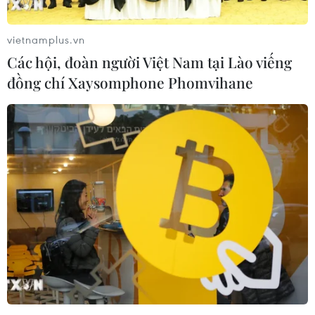
vietnamplus.vn
Các hội, đoàn người Việt Nam tại Lào viếng
đồng chí Xaysomphone Phomvihane