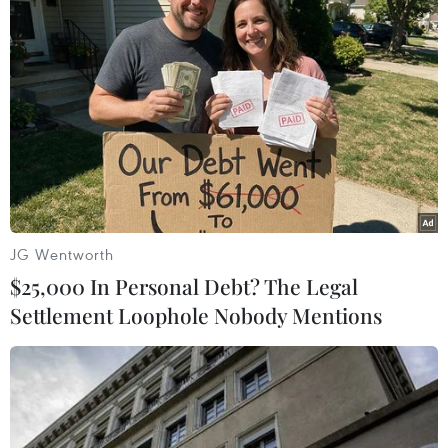
Các chính đảng Hàn Quốc thống nhất về
cơ quan tham vấn chính sách
12/12/2016 08:02
Các chính đảng ở Hàn Quốc ngày 12/12 đã không đạt
được thỏa thuận về việc thành lập cơ quan tham vấn
chính sách bao gồm chính phủ, đảng cầm quyền và các
đảng đối lập.
JG Wentworth
$25,000 In Personal Debt? The Legal
Settlement Loophole Nobody Mentions