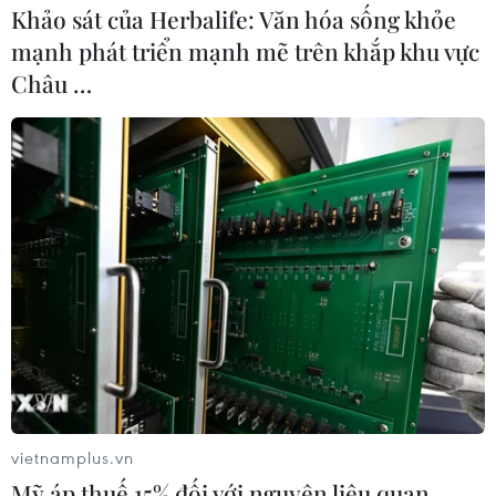
Khảo sát của Herbalife: Văn hóa sống khỏe
mạnh phát triển mạnh mẽ trên khắp khu vực
Châu …
vietnamplus.vn
Mỹ áp thuế 15% đối với nguyên liệu quan