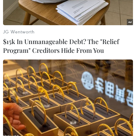
JG Wentworth
$15k In Unmanageable Debt? The "Relief
Program" Creditors Hide From You
Ông Hwang Kyo-ahn tại một sự kiện ở Seoul ngày 9/12.
(Nguồn: EPA/TTXVN)
Ngày 18/12, Hãng thông tấn Yonhap dẫn lời một
trợ lý của Quyền Tổng thống kiêm Thủ tướng
Hàn Quốc cho biết nhà lãnh đạo này sẽ không