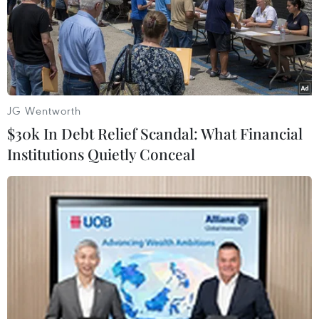
JG Wentworth
$30k In Debt Relief Scandal: What Financial
Quyền Tổng thống Hàn Quốc cam kết
Institutions Quietly Conceal
“liên lạc đầy đủ” với Quốc hội
14/12/2016 11:14
Quyền Tổng thống kiêm Thủ tướng Hàn Quốc Hwang
Kyo-ahn đã cam kết đảm bảo “liên lạc đầy đủ” với
Quốc hội, nhằm xoa dịu sự lo ngại của các đảng đối
lập rằng ông đang có những hành động tự quyết.