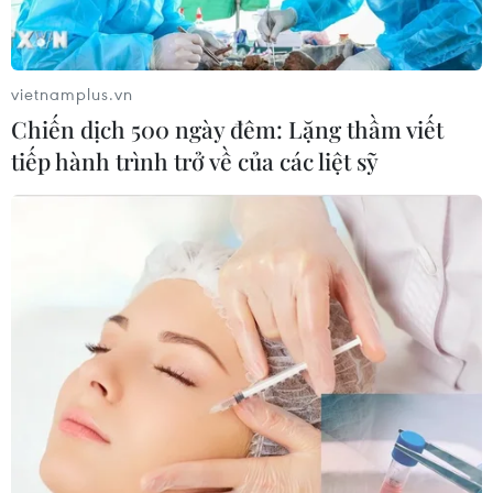
đô Seoul, một động thái được cho là để khẳng định vai
trò tổng tư lệnh của ông.
vietnamplus.vn
Chiến dịch 500 ngày đêm: Lặng thầm viết
tiếp hành trình trở về của các liệt sỹ
Hàn Quốc: Biểu tình phản đối Tổng thống
bước sang tuần thứ 8