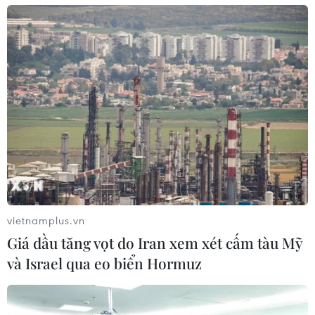
vietnamplus.vn
Giá dầu tăng vọt do Iran xem xét cấm tàu Mỹ
và Israel qua eo biển Hormuz