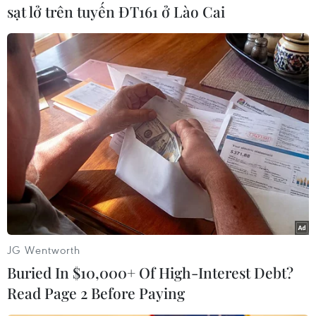
sạt lở trên tuyến ĐT161 ở Lào Cai
#Du lịch Hàn Quốc
#Hwang Kyo-ahn
#Tổng thống Park Geun-hye
#Luận tội tổng thống
#Bê bối chính trị Hàn Quốc
Hàn Quốc
JG Wentworth
Buried In $10,000+ Of High-Interest Debt?
Theo dõi VietnamPlus
Read Page 2 Before Paying