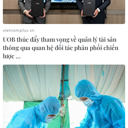
vietnamplus.vn
UOB thúc đẩy tham vọng về quản lý tài sản
thông qua quan hệ đối tác phân phối chiến
lược …
Quyền Tổng thống Hàn Quốc thăm Bộ Chỉ
huy các lực lượng Hàn-Mỹ
16/12/2016 10:15
Quyền Tổng thống Hàn Quốc Hwang Kyo-ahn đã đến
thăm Bộ Chỉ huy các lực lượng hỗn hợp Hàn-Mỹ tại thủ