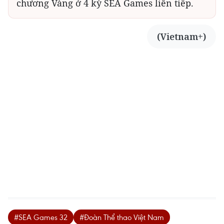
chương Vàng ở 4 kỳ SEA Games liên tiếp.
(Vietnam+)
#SEA Games 32
#Đoàn Thể thao Việt Nam