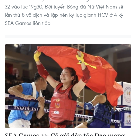
32 vào lúc 19g30, Đội tuyển Bóng đá Nữ Việt Nam sẽ
lần thứ 8 vô địch và lập nên kỷ lục giành HCV ở 4 kỳ
SEA Games liên tiếp.
SEA Games 32: Cô gái dân tộc Dao mang