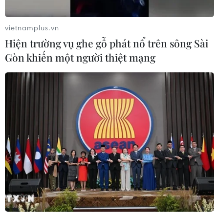
vietnamplus.vn
Hiện trường vụ ghe gỗ phát nổ trên sông Sài
Gòn khiến một người thiệt mạng
Aerobic Việt Nam 'vô đối,' giành trọn 5
HCV tại SEA Games 32
14/05/2023 04:48
Đội tuyển Aerobic Việt Nam đã thi đấu vô cùng ấn