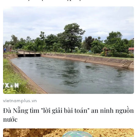
đường dài?
06/08/2026 08:25
HLV Kim Sang-sik: 'Tuyển Việt Nam
hướng tới chiến thắng để giữ ngôi
đầu bảng'
06/08/2026 07:25
Chủ tịch Liên đoàn Bóng đá thế giới
chịu sức ép chưa từng có
06/08/2026 04:12
vietnamplus.vn
Đà Nẵng tìm "lời giải bài toán" an ninh nguồn
nước
Futsal Việt Nam bất bại sau trận hòa
khó tin trước chủ nhà Thái Lan