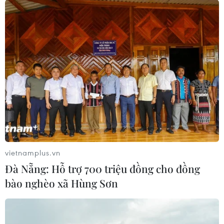
SEA Games 32: Bóng bàn Việt
Nam có HCV đồng đội nam nữ sau 24 năm
14/05/2023 09:26
Cặp vận động viên Đinh Anh Hoàng và Trần Mai Ngọc
xuất sắc đánh bại cặp đôi rất mạnh của Singapore để
mang về tấm HCV đầu tiên nội dung đồng đội nam nữ
cho Bóng bàn Việt Nam sau 24 năm chờ đợi.
vietnamplus.vn
Đà Nẵng: Hỗ trợ 700 triệu đồng cho đồng
bào nghèo xã Hùng Sơn