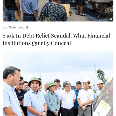
JG Wentworth
$30k In Debt Relief Scandal: What Financial
Institutions Quietly Conceal
Đội tuyển Đua thuyền giành huy chương Vàng ở nội dung
Thuyền 12 người nam nữ 500m - tấm huy chương Vàng thứ 2
tại kỳ SEA Games này. (Ảnh: TTXVN)
Trở lại sau 20 năm không tham gia thi đấu môn
Đua thuyền truyền thống tại các kỳ SEA Games,
Việt Nam đã gây bất ngờ lớn khi xuất sắc đoạt 2
huy chương Vàng trong 2 ngày thi đấu 13-14/5 ở
nội dung thuyền hỗn hợp nam, nữ và thuyền 3
nữ.