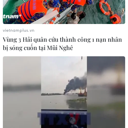
vietnamplus.vn
Vùng 3 Hải quân cứu thành công 1 nạn nhân
bị sóng cuốn tại Mũi Nghê
SEA Games 32: Việt Nam đón 'mưa Vàng,"
bỏ xa Thái Lan 17 HCV
14/05/2023 15:00
Đoàn Thể thao Việt Nam đã có ngày thi đấu thành công
khi giành đến 20 huy chương Vàng, để xây chắc ngôi
đầu bảng tổng sắp huy hương SEA Games 32 với 107
HCV.