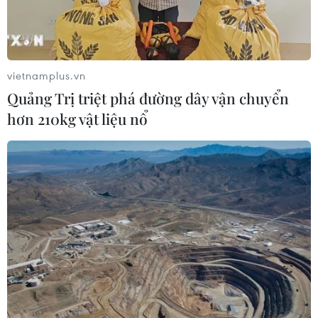
vietnamplus.vn
Quảng Trị triệt phá đường dây vận chuyển
hơn 210kg vật liệu nổ