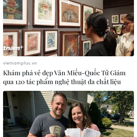
Kết quả trên cũng cho thấy sự thích ứng linh
hoạt của Đua thuyền Việt Nam tại đấu trường
lớn nhất khu vực./.
(TTXVN/Vietnam+)
vietnamplus.vn
Khám phá vẻ đẹp Văn Miếu-Quốc Tử Giám
qua 120 tác phẩm nghệ thuật đa chất liệu