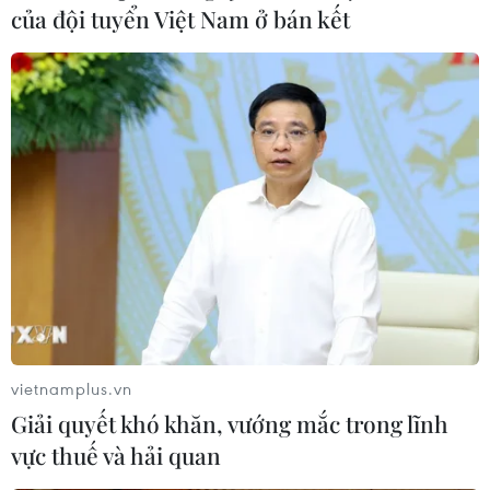
lục SEA Games
của đội tuyển Việt Nam ở bán kết
14/05/2023 07:37
Vận động viên Trần Minh Trí đã xuất sắc khi tổng cử
được 306kg, hơn vận động viên Thái Lan đúng 1kg để
đem về tấm huy chương Vàng ở nội dung Cử tạ nam
hạng cân 67kg cho Đoàn Thể thao Việt Nam.
vietnamplus.vn
Giải quyết khó khăn, vướng mắc trong lĩnh
vực thuế và hải quan