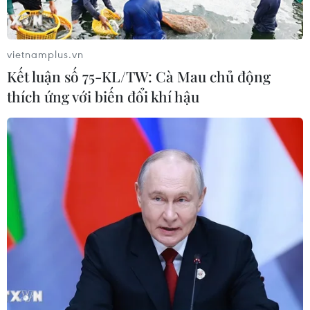
Sân chơi học đường giúp học sinh
rèn kỹ năng sống qua từng bước
nhảy
vietnamplus.vn
07/08/2026 11:38
Kết luận số 75-KL/TW: Cà Mau chủ động
thích ứng với biến đổi khí hậu
Xem trực tiếp Việt Nam-Campuchia
tại ASEAN Cup 2026 trên kênh nào?
07/08/2026 09:49
Nhận định Singapore vs
Indonesia (20h ngày 7/8): Cuộc quyết
đấu giành tấm vé bán kết duy nhất
07/08/2026 08:41
Cục diện ASEAN Cup: Việt Nam