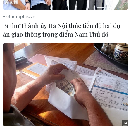
Trưa 14/5, đội Đua thuyền truyền thống của Việt
Nam gồm Bùi Thị Yến, Trần Thành Cường,
vietnamplus.vn
Phạm Hồng Quân, Hiên Năm, Nguyễn Văn
Bí thư Thành ủy Hà Nội thúc tiến độ hai dự
Cường, Trương Xuân Nguyên, Trần Tường
án giao thông trọng điểm Nam Thủ đô
Khang, Phạm Lương Tú, Nguyễn Hồng Thái,
Nguyễn Thị Hương, Diệp Thị Hương, Ma Thị
Thương, Hồ Thị Ne, Châu Đại Dương đã bước
vào thi đấu ở nội dung thuyền 12 hỗn hợp nam,
nữ tại Kam Pot, Campuchia.
Đây là nội dung mà đội tuyển Việt Nam phải đối
đầu với nhiều đối thủ mạnh đến từ Myanmar,
Campuchia, Thái Lan, Philippines. Trong đó,
Myanmar từng đoạt huy chương Vàng tại đấu
trường lớn nhất châu lục là Asian Games.
Đua thuyền truyền thống cũng là môn mà các