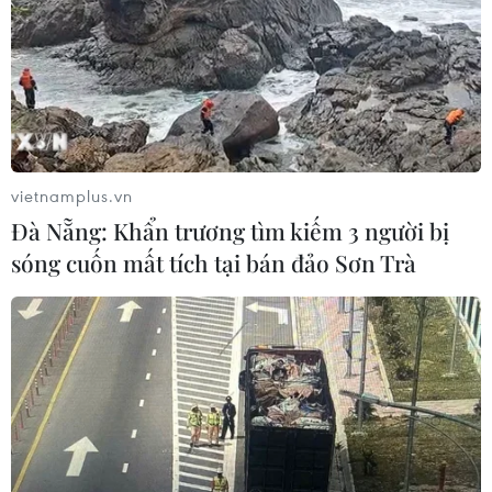
ASEAN Cup 2026: Đội tuyển Việt
Nam tạo "cơn địa chấn" trên truyền
thông khu vực
04/08/2026 02:45
vietnamplus.vn
Đà Nẵng: Khẩn trương tìm kiếm 3 người bị
Xem thêm
sóng cuốn mất tích tại bán đảo Sơn Trà
CƠ QUAN CHỦ QUẢN: THÔNG TẤN XÃ VIỆT NAM
Tổng Biên tập: TRẦN TIẾN DUẨN