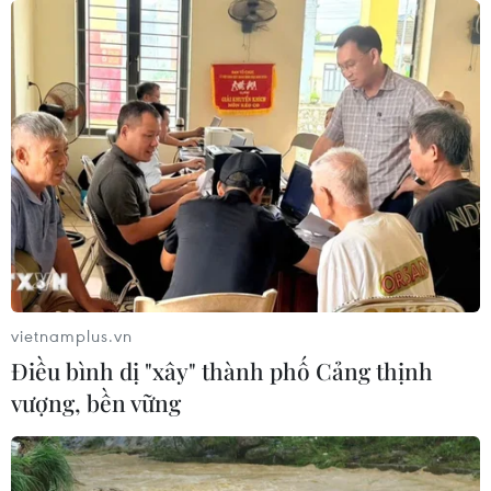
TIN CÙNG CHUYÊN MỤC
vietnamplus.vn
Điều bình dị "xây" thành phố Cảng thịnh
Chủ sân Azteca lỗ hơn 47 triệu USD vì
vượng, bền vững
World Cup 2026
08/08/2026 06:43