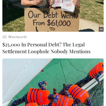
#SEA Games
#đua thuyền truyền thống
#huy chương Vàng
JG Wentworth
$25,000 In Personal Debt? The Legal
Theo dõi VietnamPlus
Settlement Loophole Nobody Mentions
TIN LIÊN QUAN