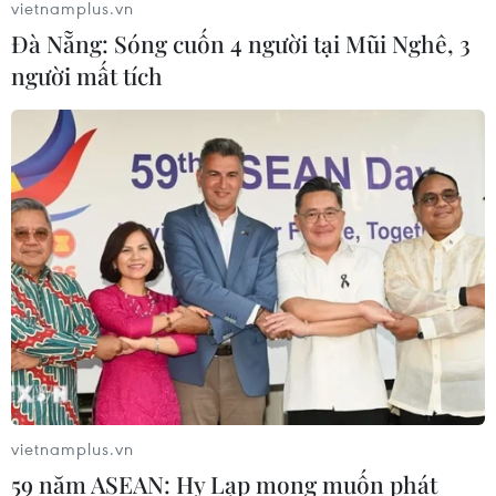
vietnamplus.vn
Đà Nẵng: Sóng cuốn 4 người tại Mũi Nghê, 3
người mất tích
vietnamplus.vn
59 năm ASEAN: Hy Lạp mong muốn phát