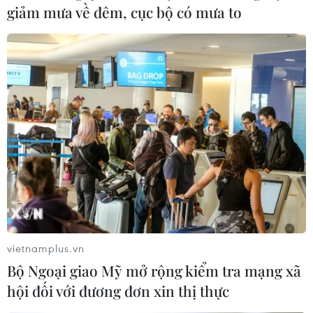
giảm mưa về đêm, cục bộ có mưa to
SEA Games 32 ngày 15/5: Việt Nam vượt
mốc 120 HCV, bỏ xa Thái Lan
15/05/2023 11:10
Tính đến 18 giờ ngày 15/5, Đoàn Thể thao Việt Nam đã
vượt mốc 120 huy chương Vàng, đứng vững ngôi đầu
bảng tổng sắp huy chương SEA Games 32 và đang tạo
khoảng cách rất lớn trước Thái Lan.
vietnamplus.vn
Bộ Ngoại giao Mỹ mở rộng kiểm tra mạng xã
hội đối với đương đơn xin thị thực