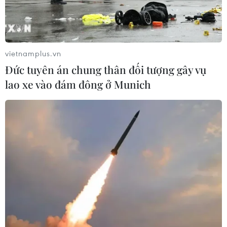
vietnamplus.vn
Đức tuyên án chung thân đối tượng gây vụ
lao xe vào đám đông ở Munich
Các cô gái Đội tuyển Vật bùng nổ, giành
trọn bộ 6 HCV trong ngày 15/5
15/05/2023 12:00
Các nữ vận động viên Đội tuyển Vật Việt Nam đã có
ngày thi đấu thăng hoa để giành trọn vẹn 6 tấm huy
chương Vàng ở các hạng cân trong ngày thi đấu 15/5