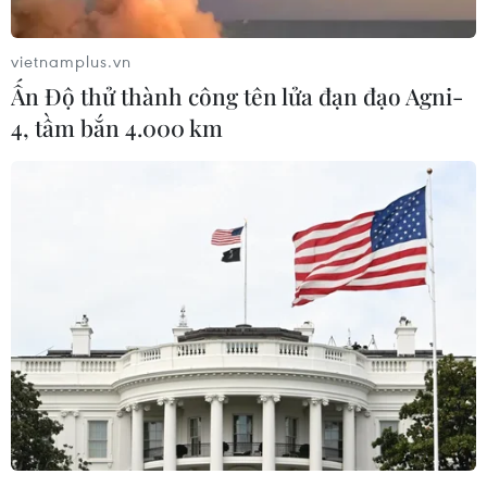
tại SEA Games 32.
vietnamplus.vn
Ấn Độ thử thành công tên lửa đạn đạo Agni-
4, tầm bắn 4.000 km
SEA Games 32: 'Cơn mưa Vàng' cho Judo,
Vật, Cờ tướng Việt Nam
15/05/2023 11:28