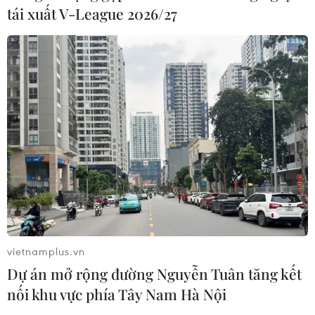
tái xuất V-League 2026/27
Đội tuyển Futsal Việt Nam giành
chiến thắng đậm tại giải đấu ở Thái
Lan
02/08/2026 22:40
Nhận định Việt Nam vs Indonesia:
Chờ kỳ tích ngay tại 'chảo lửa'
Pakansari
02/08/2026 14:04
vietnamplus.vn
HLV Kim Sang Sik: 'Tuyển Việt Nam
Dự án mở rộng đường Nguyễn Tuân tăng kết
đặt mục tiêu giành 3 điểm ngay trên
nối khu vực phía Tây Nam Hà Nội
sân Indonesia'