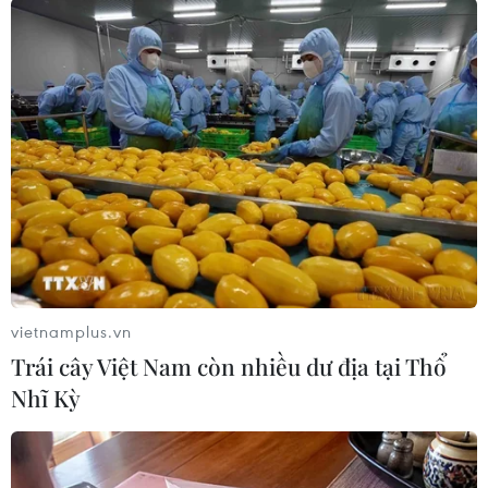
Các vận động viên sẽ tranh tài ở 37 môn thể
thao khác nhau. Trong khi đó, ASEAN Para
Games 12 sẽ diễn ra từ ngày 3-9/6, với 13 bộ
môn thi đấu./.
(TTXVN/Vietnam+)
vietnamplus.vn
Trái cây Việt Nam còn nhiều dư địa tại Thổ
Nhĩ Kỳ