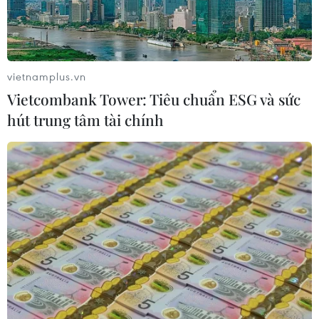
Xem trực tiếp Việt Nam-Campuchia
tại ASEAN Cup 2026 trên kênh nào?
07/08/2026 09:49
vietnamplus.vn
Vietcombank Tower: Tiêu chuẩn ESG và sức
Nhận định Singapore vs
hút trung tâm tài chính
Indonesia (20h ngày 7/8): Cuộc quyết
đấu giành tấm vé bán kết duy nhất
07/08/2026 08:41
Cục diện ASEAN Cup: Việt Nam
quyết giành ngôi đầu, Thái Lan vẫn
có thể bị loại
07/08/2026 02:29