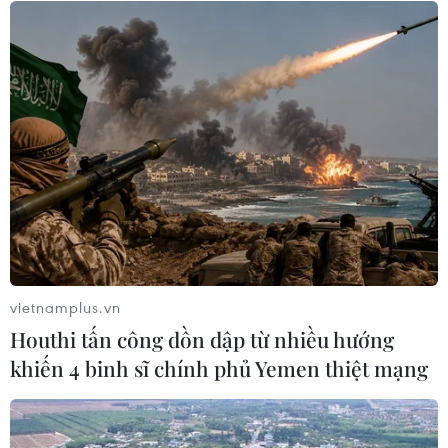
năm 2026
05/08/2026 11:57
Toàn cảnh ASEAN Cup: Thái
Lan "thắng như chẻ tre", thách thức
tuyển Việt Nam
05/08/2026 07:15
Xem thêm
vietnamplus.vn
Houthi tấn công dồn dập từ nhiều hướng
khiến 4 binh sĩ chính phủ Yemen thiệt mạng
CƠ QUAN CHỦ QUẢN: THÔNG TẤN XÃ VIỆT NAM
Tổng Biên tập: TRẦN TIẾN DUẨN