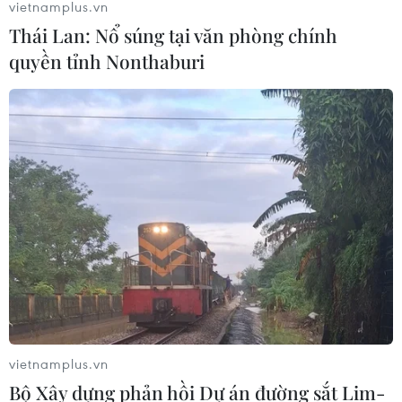
vietnamplus.vn
Thái Lan: Nổ súng tại văn phòng chính
quyền tỉnh Nonthaburi
TIN CÙNG CHUYÊN MỤC
ASEAN Cup 2026: Malaysia sẵn sàng
vietnamplus.vn
tạo bất ngờ trước Việt Nam
Bộ Xây dựng phản hồi Dự án đường sắt Lim-
10/08/2026 05:35