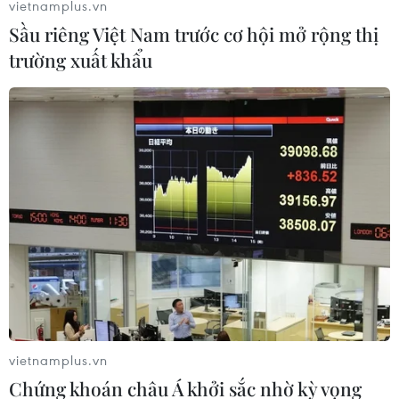
vietnamplus.vn
Sầu riêng Việt Nam trước cơ hội mở rộng thị
trường xuất khẩu
SEA Games 32: Campuchia đã sẵn sàng
cho một kỳ đại hội thành công
11/04/2023 13:48
Chuẩn bị cho lễ khai mạc và bế mạc, 1.000 nghệ sỹ,
2.000 VĐV và binh sỹ đã tập luyện để cùng nhau biểu
diễn một tiết mục hoành tráng dưới sự điều phối của Bộ
Văn hóa và Nghệ thuật Campuchia.
vietnamplus.vn
Chứng khoán châu Á khởi sắc nhờ kỳ vọng