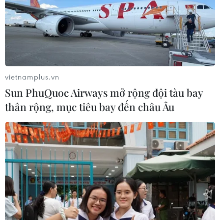
vietnamplus.vn
Sun PhuQuoc Airways mở rộng đội tàu bay
thân rộng, mục tiêu bay đến châu Âu