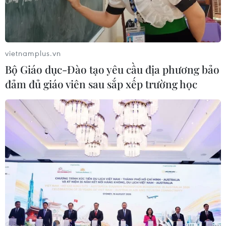
Lá thăm đã đưa đội tuyển U22 Việt Nam vào bảng B
cùng Thái Lan, Malaysia, Singapore và Lào. Trong khi
đó, bảng A gồm các đội U22 của chủ nhà Campuchia,
vietnamplus.vn
Indonesia, Myanmar, Philippines và Timor Leste.
Bộ Giáo dục-Đào tạo yêu cầu địa phương bảo
đảm đủ giáo viên sau sắp xếp trường học