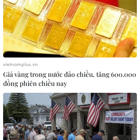
vietnamplus.vn
Giá vàng trong nước đảo chiều, tăng 600.000
đồng phiên chiều nay
Bóng đá nam SEA Games 32: Việt Nam
chung bảng với Thái Lan
05/04/2023 09:03
Đội tuyển U22 Việt Nam nằm ở bảng B cùng Thái Lan,
Malaysia, Singapore và Lào tại SEA Games 32 và dự