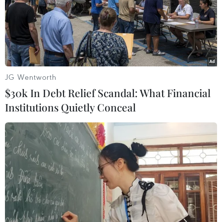
kiến bắt đầu thi đấu từ ngày 30/4 sắp tới.
JG Wentworth
$30k In Debt Relief Scandal: What Financial
Institutions Quietly Conceal
SEA Games 32: Duy trì mục tiêu bảo vệ
thành công danh hiệu vô địch
05/04/2023 12:22