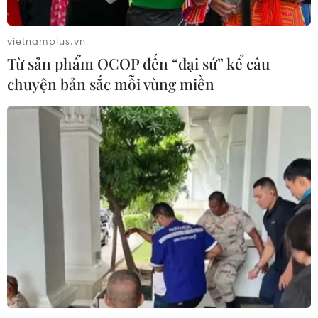
vietnamplus.vn
Từ sản phẩm OCOP đến “đại sứ” kể câu
chuyện bản sắc mỗi vùng miền