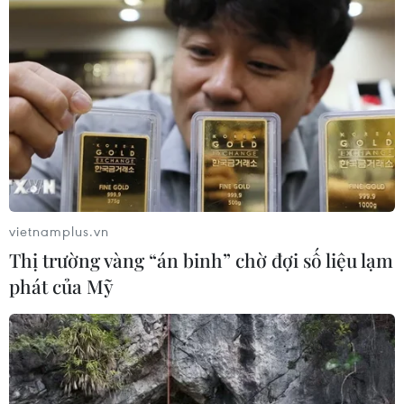
Tuyển Việt Nam giành vé vào
bán kết, vì sao ông Kim Sang-sik vẫn
không vui?
08/08/2026 03:37
66 đoàn võ thuật lần đầu tiên
hội tụ tại Festival Võ thuật quốc tế Hà
Nội 2026
vietnamplus.vn
08/08/2026 02:26
Thị trường vàng “án binh” chờ đợi số liệu lạm
phát của Mỹ
Ông Kim Sang-sik trăn trở gì về
hàng phòng ngự trước bán kết
ASEAN Cup?
08/08/2026 00:13