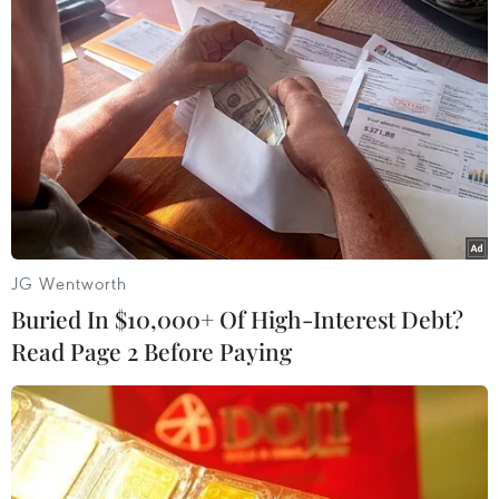
#SEA Games 32
#Kun Khmer
#Muay Thái
#Nguyễn Trần Duy Nhất
#Huy chương vàng
Campuchia
JG Wentworth
Theo dõi VietnamPlus
Buried In $10,000+ Of High-Interest Debt?
Read Page 2 Before Paying
TIN LIÊN QUAN