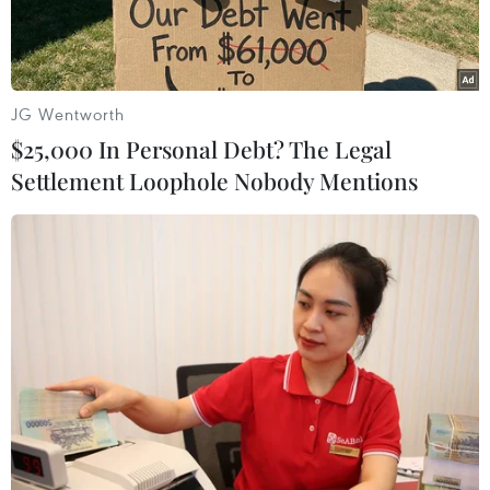
sắp tới.
JG Wentworth
$25,000 In Personal Debt? The Legal
Settlement Loophole Nobody Mentions
Nhà vô địch thế giới Nguyễn Trần Duy Nhất (giáp xanh) sẽ đảm
nhiệm vai trò trợ lý huấn luyện viên cho đội tuyển Kun Khmer
Việt Nam tại kỳ SEA Games 32. (Ảnh: Hoàng Hùng/TTXVN)
Tại Đại hội thể thao Đông Nam Á lần thứ 32
(SEA Games 32) sắp tới, nước chủ nhà