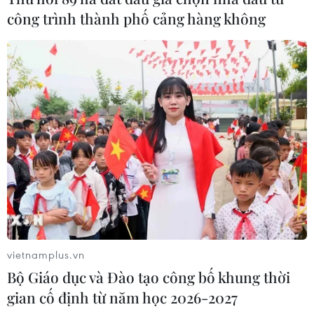
04/08/2026 01:03
công trình thành phố cảng hàng không
Ukraine tiếp tục dội UAV vào
kho hàng của nền tảng bán lẻ lớn tại
Nga
03/08/2026 15:02
Lãnh đạo EU kêu gọi 'hành động
thống nhất' về biên giới
03/08/2026 14:35
vietnamplus.vn
Xem thêm
Bộ Giáo dục và Đào tạo công bố khung thời
gian cố định từ năm học 2026-2027