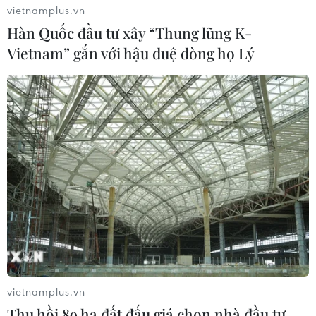
vietnamplus.vn
04/08/2026 05:54
Hàn Quốc đầu tư xây “Thung lũng K-
Vietnam” gắn với hậu duệ dòng họ Lý
Vì sao Google khiến Mỹ và
EU đối đầu về chủ quyền số?
04/08/2026 04:13
Máy bay chở khách nội địa đầu tiên
của Nga hoàn tất chuyến bay thử
nghiệm
04/08/2026 01:25
Bí mật sau những chung cư không
vietnamplus.vn
niên hạn ở Pháp
Thu hồi 89 ha đất đấu giá chọn nhà đầu tư