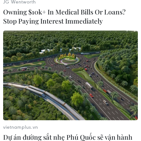
JG Wentworth
Owning $10k+ In Medical Bills Or Loans?
Stop Paying Interest Immediately
#Cộng hòa Séc
#Bầu cử
#Khủng hoảng chính trị
#Hối lộ
Séc
Theo dõi VietnamPlus
vietnamplus.vn
Dự án đường sắt nhẹ Phú Quốc sẽ vận hành