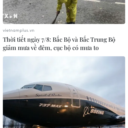
Thành phố Hồ Chí Minh kiểm soát tốt bệnh não
mô cầu và COVID-19
vietnamplus.vn
Thời tiết ngày 7/8: Bắc Bộ và Bắc Trung Bộ
giảm mưa về đêm, cục bộ có mưa to
TIN LIÊN QUAN