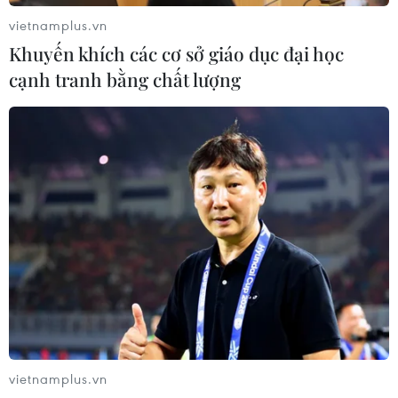
vietnamplus.vn
Khuyến khích các cơ sở giáo dục đại học
cạnh tranh bằng chất lượng
TIN CÙNG CHUYÊN MỤC
Nước thải từ máy bay có thể giúp
phát hiện sớm nguy cơ đại dịch
06/08/2026 22:30
vietnamplus.vn