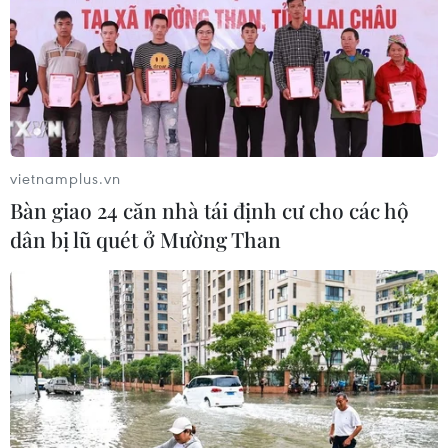
Số ca nhiễm virus Tây sông Nile gia
tăng khắp châu Âu
26/07/2026 09:18
vietnamplus.vn
Số ca mắc sởi tại Mỹ lập đỉnh 30 năm
Bàn giao 24 căn nhà tái định cư cho các hộ
do tỷ lệ tiêm chủng giảm
dân bị lũ quét ở Mường Than
24/07/2026 23:59
Mỹ điều tra một đợt bùng phát bệnh
tả do ký sinh trùng cyclospora
24/07/2026 05:44