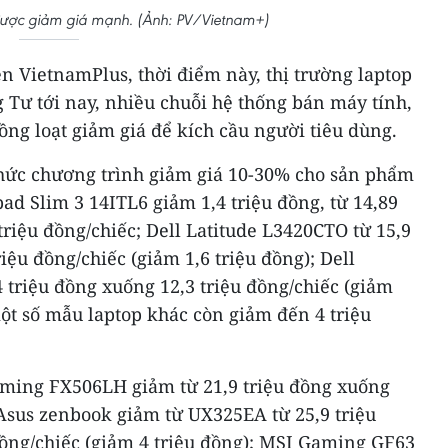
ược giảm giá mạnh. (Ảnh: PV/Vietnam+)
n VietnamPlus, thời điểm này, thị trường laptop
 Tư tới nay, nhiều chuỗi hệ thống bán máy tính,
đồng loạt giảm giá để kích cầu người tiêu dùng.
hức chương trình giảm giá 10-30% cho sản phẩm
pad Slim 3 14ITL6 giảm 1,4 triệu đồng, từ 14,89
triệu đồng/chiếc; Dell Latitude L3420CTO từ 15,9
iệu đồng/chiếc (giảm 1,6 triệu đồng); Dell
 triệu đồng xuống 12,3 triệu đồng/chiếc (giảm
một số mẫu laptop khác còn giảm đến 4 triệu
aming FX506LH giảm từ 21,9 triệu đồng xuống
 Asus zenbook giảm từ UX325EA từ 25,9 triệu
đồng/chiếc (giảm 4 triệu đồng); MSI Gaming GF63