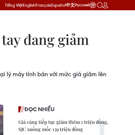
Tiếng Việt
English
Français
Español
中文
Русский
 tay đang giảm
i lý máy tính bán với mức giá giảm lên
ĐỌC NHIỀU
Giá vàng tiếp tục giảm thêm 1 triệu đồng,
SJC xuống mốc 139 triệu đồng