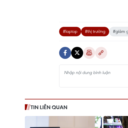
#laptop
#thị trường
#giảm g
TIN LIÊN QUAN