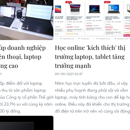
iúp doanh nghiệp
Học online 'kích thích' thị
ện thoại, laptop
trường laptop, tablet tăng
ởng cao
trưởng mạnh
21
09/09/2021 03:57
ấp điểm đối với laptop
Năm học trực tuyến đã bắt đầu, vì vậy
 thu từ sản phẩm laptop
nhiều phụ huynh đang phải vội vã sắm
ủa Công ty cổ phần Thế giới
laptop, máy tính bảng cho con để kịp h
tới 23,1% so với cùng kỳ năm
online. Điều này đã khiến cho thị trường
330 tỷ đồng.
đồ điện tử trên trở nên vô cùng sôi động