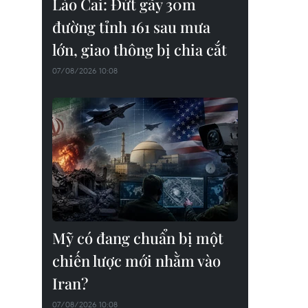
Lào Cai: Đứt gãy 30m
đường tỉnh 161 sau mưa
lớn, giao thông bị chia cắt
07/08/2026 10:08
Mỹ có đang chuẩn bị một
chiến lược mới nhằm vào
Iran?
07/08/2026 10:08