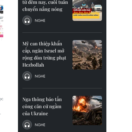
từ đêm nay, cuối tuần
chuyển nắng nóng
NGHE
Mỹ can thiệp khẩn
cấp, ngăn Israel mở
rộng đòn trừng phạt
Hezbollah
NGHE
ọc
Nga thông báo tấn
công căn cứ ngầm
.
của Ukraine
NGHE