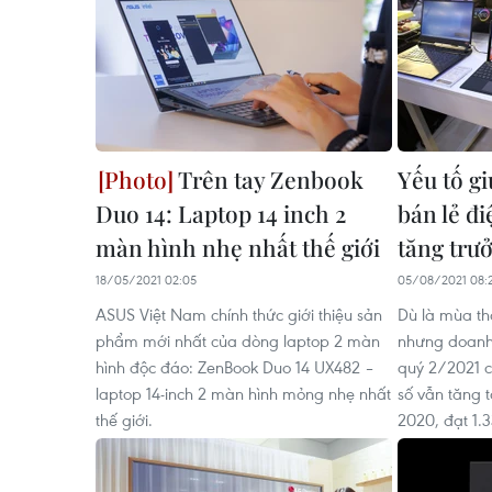
Trên tay Zenbook
Yếu tố g
Duo 14: Laptop 14 inch 2
bán lẻ đi
màn hình nhẹ nhất thế giới
tăng trư
18/05/2021 02:05
05/08/2021 08:
ASUS Việt Nam chính thức giới thiệu sản
Dù là mùa th
phẩm mới nhất của dòng laptop 2 màn
nhưng doanh
hình độc đáo: ZenBook Duo 14 UX482 –
quý 2/2021 c
laptop 14-inch 2 màn hình mỏng nhẹ nhất
số vẫn tăng 
thế giới.
2020, đạt 1.