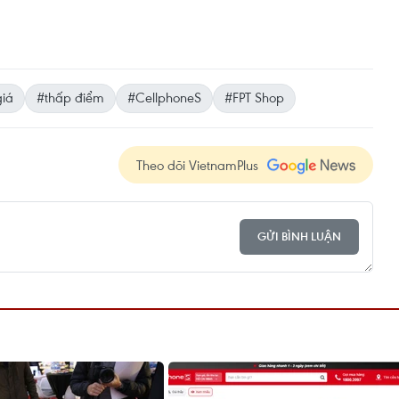
iá
#thấp điểm
#CellphoneS
#FPT Shop
Theo dõi VietnamPlus
GỬI BÌNH LUẬN