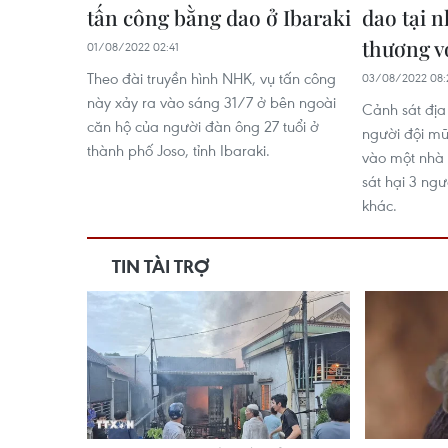
tấn công bằng dao ở Ibaraki
dao tại n
thương v
01/08/2022 02:41
Theo đài truyền hình NHK, vụ tấn công
03/08/2022 08:
này xảy ra vào sáng 31/7 ở bên ngoài
Cảnh sát địa
căn hộ của người đàn ông 27 tuổi ở
người đội mũ
thành phố Joso, tỉnh Ibaraki.
vào một nhà 
sát hại 3 ng
khác.