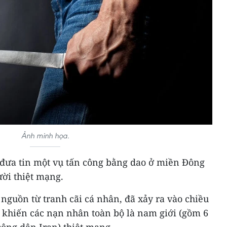
Ảnh minh họa.
 đưa tin một vụ tấn công bằng dao ở miền Đông
ời thiệt mạng.
 nguồn từ tranh cãi cá nhân, đã xảy ra vào chiều
, khiến các nạn nhân toàn bộ là nam giới (gồm 6
ông dân Iran) thiệt mạng.