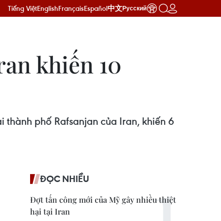
Tiếng Việt
English
Français
Español
中文
Русский
an khiến 10
i thành phố Rafsanjan của Iran, khiến 6
ĐỌC NHIỀU
Đợt tấn công mới của Mỹ gây nhiều thiệt
hại tại Iran