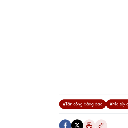
#Tấn công bằng dao
#Ma túy 