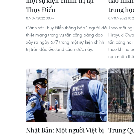
Thụy Điển
trung họ
07/07/2022 00:47
07/07/2022 10:
Cảnh sát Thụy Điển thông báo 1 người đã
Theo một nguồ
thiệt mạng trong vụ tấn công bằng dao
Hiroyuki Owar
xảy ra ngày 6/7 trong một sự kiện chính
tấn công hai
trị trên đảo Gotland của nước này.
theo khi họ 
nạn nhân thê
Nhật Bản: Một người Việt bị
Trung Qu