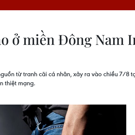
o ở miền Đông Nam Ir
uồn từ tranh cãi cá nhân, xảy ra vào chiều 7/8 tạ
n thiệt mạng.