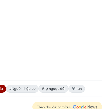
đá
#Người nhập cư
#Tự ngược đãi
Iran
Theo dõi VietnamPlus