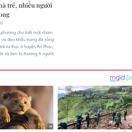
hà trẻ, nhiều người
ong
22
 phương cho biết một nhóm
 và đeo khẩu trang đã xông
trẻ tư thục ở huyện An Phúc,
ười và làm bị thương 6 người