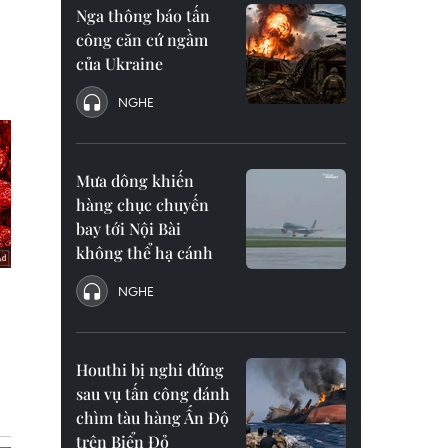
Nga thông báo tấn
công căn cứ ngầm
của Ukraine
NGHE
Mưa dông khiến
hàng chục chuyến
bay tới Nội Bài
không thể hạ cánh
NGHE
Houthi bị nghi đứng
sau vụ tấn công đánh
chìm tàu hàng Ấn Độ
trên Biển Đỏ