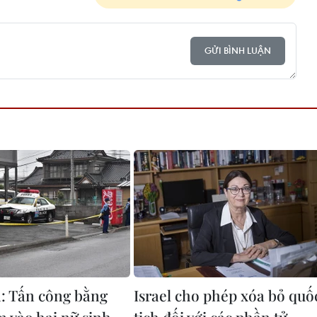
GỬI BÌNH LUẬN
: Tấn công bằng
Israel cho phép xóa bỏ quố
 vào hai nữ sinh
tịch đối với các phần tử