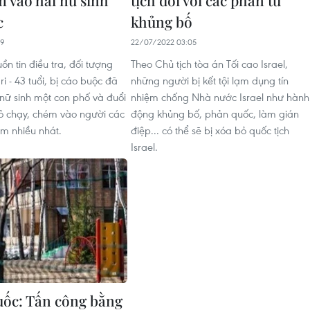
c
khủng bố
29
22/07/2022 03:05
n tin điều tra, đối tượng
Theo Chủ tịch tòa án Tối cao Israel,
i - 43 tuổi, bị cáo buộc đã
những người bị kết tội lạm dụng tín
 nữ sinh một con phố và đuổi
nhiệm chống Nhà nước Israel như hành
bỏ chạy, chém vào người các
động khủng bố, phản quốc, làm gián
m nhiều nhát.
điệp... có thể sẽ bị xóa bỏ quốc tịch
Israel.
ốc: Tấn công bằng