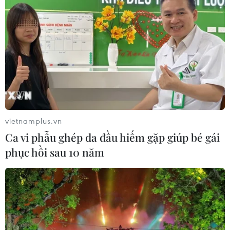
trời mưa, sương mù làm hạn chế tầm nhìn, lái xe buồn
ngủ.
vietnamplus.vn
Ca vi phẫu ghép da đầu hiếm gặp giúp bé gái
phục hồi sau 10 năm