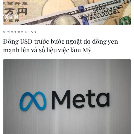
vietnamplus.vn
Đồng USD trước bước ngoặt do đồng yen
mạnh lên và số liệu việc làm Mỹ
#Thủ tướng Chính phủ
#Tai nạn giao thông
#Tử vong
#Thương vong
#Nhà xe Quỳnh Hương
#Lao xuống vực
#Khắc phục hậu quả
TP. Đà Nẵng