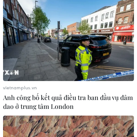
xuống khu vực Trạm thu phí BOT
đường tỉnh 155
04/08/2026 06:06
Chuẩn bị khởi công tuyến đường
gom đầu tiên của dự án Vành đai 4
TP Hồ Chí Minh
04/08/2026 04:14
Xem thêm
vietnamplus.vn
Anh công bố kết quả điều tra ban đầu vụ đâm
dao ở trung tâm London
CƠ QUAN CHỦ QUẢN: THÔNG TẤN XÃ VIỆT NAM