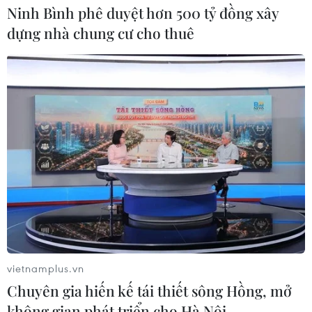
Ninh Bình phê duyệt hơn 500 tỷ đồng xây
dựng nhà chung cư cho thuê
TIN CÙNG CHUYÊN MỤC
vietnamplus.vn
Đồng Nai yêu cầu đẩy nhanh tiến độ
Chuyên gia hiến kế tái thiết sông Hồng, mở
dự án kết nối vùng, sân bay Long
Thành
không gian phát triển cho Hà Nội