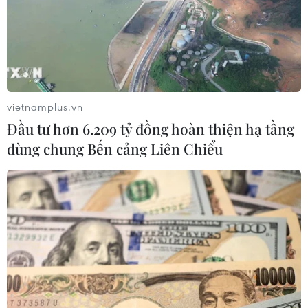
để đẩy lùi, giảm thiểu tai nạn giao thông, bảo
đảm tốt nhất an toàn tính mạng, sức khỏe và tài
sản cho nhân dân./.
Hiện trường vụ xe
vietnamplus.vn
khách chở 22 người lao
Đầu tư hơn 6.209 tỷ đồng hoàn thiện hạ tầng
xuống vực ở Cao tốc La
dùng chung Bến cảng Liên Chiểu
Sơn-Túy Loan
Chiếc xe khách giường nằm biển kiểm soát 47B-
01067 đang chạy tuyến Đắk Lắk-Thừa Thiên-Huế
đã bất ngờ lao xuống vực khiến 3 người chết,
nhiều người bị thương.