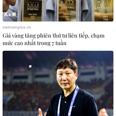
vietnamplus.vn
Giá vàng tăng phiên thứ tư liên tiếp, chạm
mức cao nhất trong 7 tuần
Thủ tướng Chính phủ vừa ban hành Công điện
số 07/CĐ-TTg về việc khắc phục hậu quả vụ tai
nạn giao thông đặc biệt nghiêm trọng tại thành
phố Đà Nẵng.