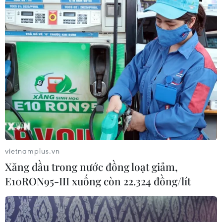
vận tải bằng xe ôtô đối với doanh nghiệp vận tải
trong vụ tai nạn; xử lý nghiêm theo đúng quy
định pháp luật đối với các hành vi vi phạm.
vietnamplus.vn
Xăng dầu trong nước đồng loạt giảm,
E10RON95-III xuống còn 22.324 đồng/lít
Ông Lê Trung Chinh, Chủ tịch UBND, Trưởng Ban An toàn Giao