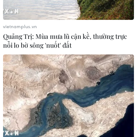
vietnamplus.vn
Quảng Trị: Mùa mưa lũ cận kề, thường trực
nỗi lo bờ sông 'nuốt' đất