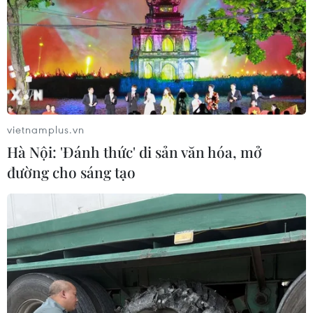
vietnamplus.vn
Hà Nội: 'Đánh thức' di sản văn hóa, mở
đường cho sáng tạo