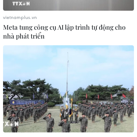
Theo dõi VietnamPlus
vietnamplus.vn
Meta tung công cụ AI lập trình tự động cho
An toàn Giao thông
nhà phát triển
Xe tải cẩu tông sập cầu Đắk Lung tại Đồng Nai,
hai người thoát nạn
Hà Nội điều chỉnh tổ chức giao thông trên phố
Trần Hưng Đạo, Trần Khánh Dư
Va chạm giữa xe đầu kéo và môtô tại Đắk Lắk
khiến hai người thương vong
Đồng Nai: Vướng mặt bằng, tuyến đường hơn
900 tỷ đồng tiềm ẩn nguy cơ tai nạn
Tây Ninh kiến nghị sớm đầu tư hầm chui, giải
quyết ùn tắc ở ngã tư Long Kim