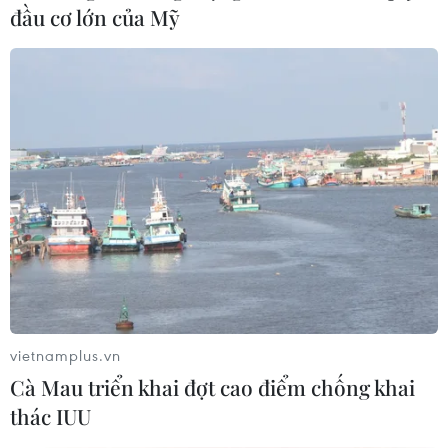
đầu cơ lớn của Mỹ
Cận cảnh quá trình cứu hộ vụ xe khách lao
vực ở cao tốc La Sơn-Hòa Liên
23/01/2024 08:33
Nguyên nhân sơ bộ dẫn đến vụ tai nạn xe khách ở
Đường Cao tốc La Sơn-Hòa Liên là do trời mưa, sương
mù làm hạn chế tầm nhìn, lái xe buồn ngủ. Vụ tai nạn
khiến 3 người thiệt mạng, 19 người bị thương.
vietnamplus.vn
Cà Mau triển khai đợt cao điểm chống khai
thác IUU