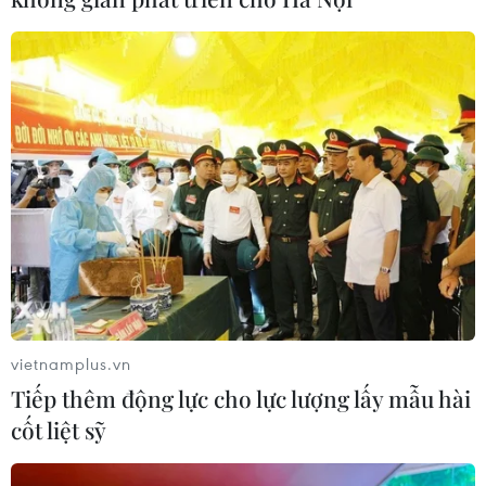
06/08/2026 09:05
Cầu Đắk Lung sập sau cú
tông của xe tải cẩu, 2 người thoát
chết
06/08/2026 09:00
Dự án mở rộng đường Nguyễn Tuân
tăng kết nối khu vực phía Tây Nam
Hà Nội
06/08/2026 08:19
vietnamplus.vn
Tiếp thêm động lực cho lực lượng lấy mẫu hài
Đắk Lắk: Điều tra, khắc phục sự cố
cốt liệt sỹ
nhiều phương tiện thủng lốp trên
cao tốc