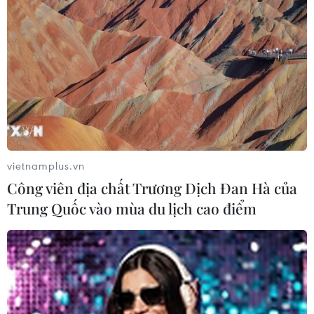
Tổng Biên tập: TRẦN TIẾN DUẨN
Phó Tổng Biên tập: NGUYỄN THỊ TÁM, KHÚC THANH
THỦY
Sở hữu trí tuệ
Quy định sử dụng
RSS
Hỗ trợ
Ngôn ngữ
TTXVN
vietnamplus.vn
Dịch vụ tin
Quảng cáo
Công viên địa chất Trương Dịch Đan Hà của
Liên hệ
Trung Quốc vào mùa du lịch cao điểm
Giấy phép số: 1374/GP-BTTTT do Bộ Thông tin và Truyền thông
cấp ngày 11/9/2008.
Quảng cáo: Phó TBT Nguyễn Thị Tám: 093.5958688, Email: