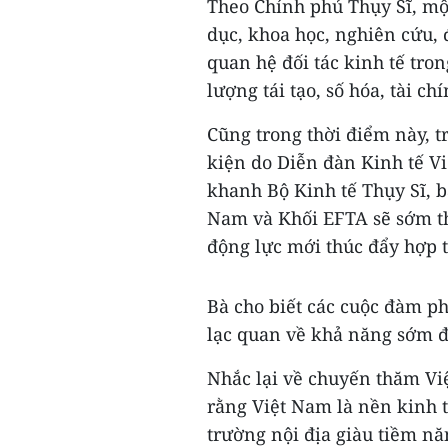
Theo Chính phủ Thụy Sĩ, một
dục, khoa học, nghiên cứu,
quan hệ đối tác kinh tế tro
lượng tái tạo, số hóa, tài ch
Cũng trong thời điểm này, t
kiện do Diễn đàn Kinh tế Vi
khanh Bộ Kinh tế Thụy Sĩ, b
Nam và Khối EFTA sẽ sớm th
động lực mới thúc đẩy hợp t
Bà cho biết các cuộc đàm ph
lạc quan về khả năng sớm đ
Nhắc lại về chuyến thăm Vi
rằng Việt Nam là nền kinh t
trường nội địa giàu tiềm nă