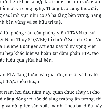
 ưu tiên khác là hợp tác trong các lĩnh vực giáo
 đổi mới và công nghệ. Thông báo cũng thúc đẩy
ng các lĩnh vực như cơ sở hạ tầng bền vững, năng
ính bền vững và sở hữu trí tuệ.
rả lời phỏng vấn của phóng viên TTXVN tại sự
ệt Nam-Thụy Sĩ (SVEF) tổ chức ở Zurich, Quốc Vụ
à Helene Budliger Artieda bày tỏ hy vọng Việt
u hẹp khác biệt và hoàn tất đàm phán FTA, tạo
ác hiệu quả giữa hai bên.
án FTA đang bước vào giai đoạn cuối và bày tỏ
ạt được thỏa thuận.
ệt Nam hồi đầu năm nay, quan chức Thụy Sĩ cho
ế năng động với tốc độ tăng trưởng ấn tượng, thị
ng và năng lực sản xuất mạnh. Theo bà, điều này