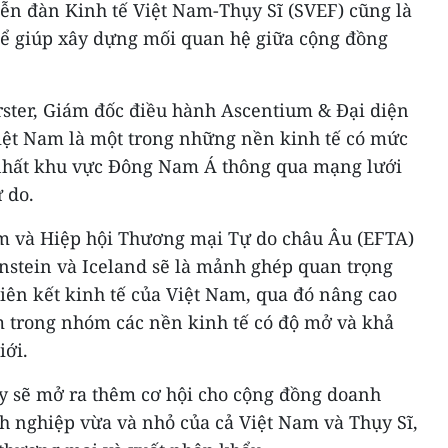
iễn đàn Kinh tế Việt Nam-Thụy Sĩ (SVEF) cũng là
ể giúp xây dựng mối quan hệ giữa cộng đồng
rster, Giám đốc điều hành Ascentium & Đại diện
Việt Nam là một trong những nền kinh tế có mức
 nhất khu vực Đông Nam Á thông qua mạng lưới
 do.
m và Hiệp hội Thương mại Tự do châu Âu (EFTA)
enstein và Iceland sẽ là mảnh ghép quan trọng
iên kết kinh tế của Việt Nam, qua đó nâng cao
m trong nhóm các nền kinh tế có độ mở và khả
iới.
y sẽ mở ra thêm cơ hội cho cộng đồng doanh
nh nghiệp vừa và nhỏ của cả Việt Nam và Thụy Sĩ,