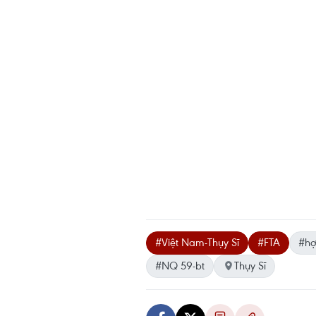
#Việt Nam-Thụy Sĩ
#FTA
#hợ
#NQ 59-bt
Thụy Sĩ