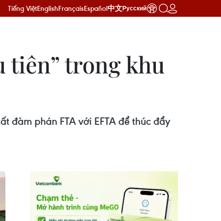
Tiếng Việt
English
Français
Español
中文
Русский
u tiên” trong khu
 tất đàm phán FTA với EFTA để thúc đẩy