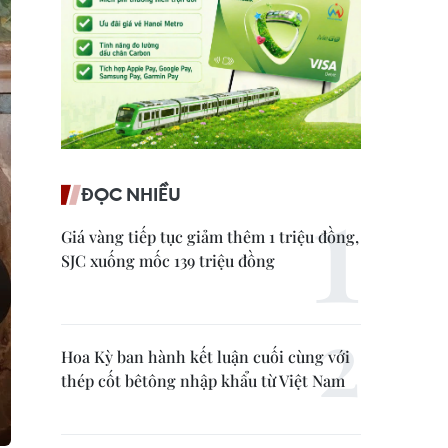
ĐỌC NHIỀU
Giá vàng tiếp tục giảm thêm 1 triệu đồng,
SJC xuống mốc 139 triệu đồng
Hoa Kỳ ban hành kết luận cuối cùng với
thép cốt bêtông nhập khẩu từ Việt Nam