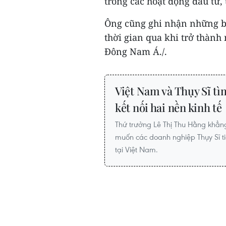
trong các hoạt động đầu tư,
Ông cũng ghi nhận những b
thời gian qua khi trở thàn
Đông Nam Á./.
Việt Nam và Thụy Sĩ tì
kết nối hai nền kinh tế
Thứ trưởng Lê Thị Thu Hằng khẳ
muốn các doanh nghiệp Thụy Sĩ ti
tại Việt Nam.