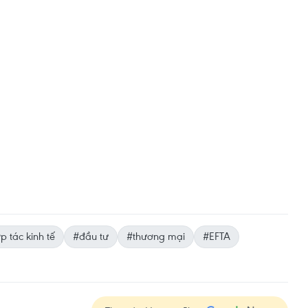
p tác kinh tế
#đầu tư
#thương mại
#EFTA