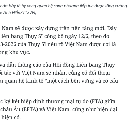
tieda bày tỏ hy vọng quan hệ song phương tiếp tục được tăng cường.
h: Anh Hiển/TTXVN)
ệt Nam sẽ được xây dựng trên nền tảng mới. Đây
Liên bang Thụy Sĩ công bố ngày 12/6, theo đó
-2026 của Thụy Sĩ nêu rõ Việt Nam được coi là
rong khu vực.
va dẫn thông cáo của Hội đồng Liên bang Thụy
ối tác với Việt Nam sẽ nhằm củng cố đối thoại
êm quan hệ kinh tế “một cách bền vững và có cấu
c ký kết hiệp định thương mại tự do (FTA) giữa
châu Âu (EFTA) và Việt Nam, cũng như hiện đại
 hiện có.