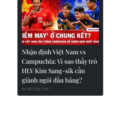
Nhận định Việt Nam vs
Campuchia: Vì sao thầy trò
HLV Kim Sang-sik cần
giành ngôi đầu bảng?
06/08/2026 11:05