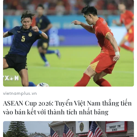
#thời sự hôm nay
#bản tin thời sự
#tội phạm
#truy nã
#tội phạm hình sự
#hình sự
#công an
#vụ án
#phạm pháp
#pháp luật
#pháp đình
#xã hội
#an ninh xã hội
#chính trị
#VietnamPlus
#Vietnam
#Plus
Mỹ
Syria
Theo dõi VietnamPlus
vietnamplus.vn
ASEAN Cup 2026: Tuyển Việt Nam thẳng tiến
vào bán kết với thành tích nhất bảng
TIN LIÊN QUAN