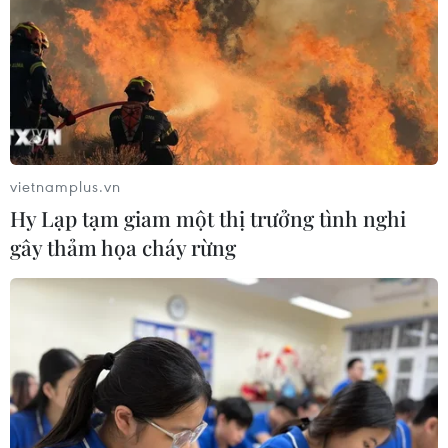
giản giúp phát hiện sớm ung thư
phổi
05/08/2026 03:42
Italy có thể tham gia cơ chế xác minh
giải giáp Hezbollah tại Nam Liban
04/08/2026 22:42
vietnamplus.vn
Hy Lạp tạm giam một thị trưởng tình nghi
gây thảm họa cháy rừng
Iran-Oman đàm phán thiết lập tuyến
hàng hải mới qua eo biển Hormuz
04/08/2026 22:42
Cố vấn quân sự Iran tiết lộ
sốc, tuyên bố hàng trăm binh sĩ Mỹ