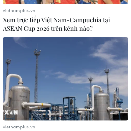
vietnamplus.vn
Xem trực tiếp Việt Nam-Campuchia tại
ASEAN Cup 2026 trên kênh nào?
Các Bộ trưởng Ngoại giao ASEAN ra tuyên
bố về tình hình Syria
24/04/2018 08:26
Các Bộ trưởng Ngoại giao ASEAN đã ra tuyên bố bày
tỏ quan ngại về tình hình Syria đồng thời hối thúc các
bên liên quan hướng tới một giải pháp chính trị bền
vững thông qua đàm phán.
vietnamplus.vn