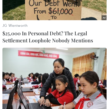
JG Wentworth
$25,000 In Personal Debt? The Legal
Settlement Loophole Nobody Mentions
Binh sỹ Mỹ tại Syria. (Ảnh: Sputnik/TTXVN)
Ngày 24/4, Tổng thống Mỹ Donald Trump tuyên
bố ông muốn rút các binh sỹ nước này khỏi
Syria "tương đối sớm," nhưng cảnh báo rằng
một động thái như vậy sẽ không diễn ra ngay
lập tức.