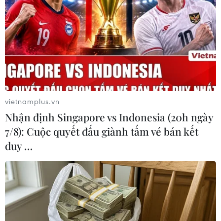
vietnamplus.vn
Nhận định Singapore vs Indonesia (20h ngày
7/8): Cuộc quyết đấu giành tấm vé bán kết
duy …
Giới chuyên gia không tin khả năng Mỹ sẽ
sớm rút quân khỏi Syria
03/04/2018 13:09