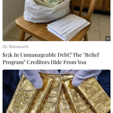
Các nhà phân tích Thổ Nhĩ Kỳ nhận định rằng,
Washington và Paris dường như đang tìm cách cải thiện
mối quan hệ với Thổ Nhĩ Kỳ sau khi niềm tin của Ankara
vào Mỹ bị xói mòn nghiêm trọng.
JG Wentworth
$15k In Unmanageable Debt? The "Relief
Program" Creditors Hide From You