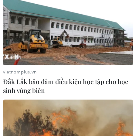
tấn công đánh chìm tàu hàng Ấn Độ
trên Biển Đỏ
05/08/2026 15:29
Israel và Liban không đạt tiến triển
trong ngày đàm phán đầu tiên
05/08/2026 15:01
vietnamplus.vn
Đắk Lắk bảo đảm điều kiện học tập cho học
Xung đột tại Trung Đông: Tàu hàng
sinh vùng biên
Ấn Độ bị đánh chìm trên Biển Đỏ
05/08/2026 04:40
Israel phát triển xét nghiệm máu đơn