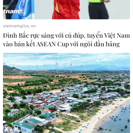
vietnamplus.vn
Đình Bắc rực sáng với cú đúp, tuyển Việt Nam
vào bán kết ASEAN Cup với ngôi đầu bảng
TIN CÙNG CHUYÊN MỤC
Mỹ có đang chuẩn bị một
chiến lược mới nhằm vào Iran?
07/08/2026 10:08