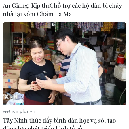
An Giang: Kịp thời hỗ trợ các hộ dân bị cháy
nhà tại xóm Chăm La Ma
Xung đột Israel-Hamas: Ít nhất 300
trẻ em thiệt mạng trong 300 ngày
qua
06/08/2026 22:56
Iran và Oman thống nhất mở lại eo
biển Hormuz trong 60 ngày
06/08/2026 12:25
Israel thử nghiệm tên lửa Arrow giữa
lúc căng thẳng khu vực leo thang
vietnamplus.vn
06/08/2026 11:17
Tây Ninh thúc đẩy bình dân học vụ số, tạo
động lực phát triển kinh tế số