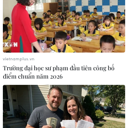
vietnamplus.vn
Trường đại học sư phạm đầu tiên công bố
Các bên tham chiến ở Ukraine ký văn bản
điểm chuẩn năm 2026
về kiểm soát rút vũ khí
21/02/2015 07:15
các nước Cộng hòa Nhân dân Donetsk và Lugansk tự
xưng cùng chính quyền Kiev đã ký văn bản do Trung
tâm Kiểm soát và Điều phối chung soạn thảo về việc lên
kế hoạch và giám sát hoạt động rút vũ khí.