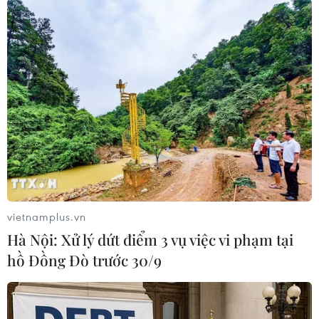
Theo dõi VietnamPlus
TIN LIÊN QUAN
vietnamplus.vn
Hà Nội: Xử lý dứt điểm 3 vụ việc vi phạm tại
hồ Đồng Đò trước 30/9