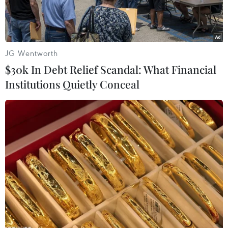
JG Wentworth
$30k In Debt Relief Scandal: What Financial
Institutions Quietly Conceal
(Nguồn: AFP/TTXVN)
Ngày 24/2, tại trụ sở ở New York, Người phát
ngôn Liên hợp quốc Stephane Dujarric cho biết
Tổng Thư ký Liên hợp quốc Ban Ki-moon vừa có
cuộc gặp với Ngoại trưởng Ukraine Pavlo
Klimkin, trong đó chủ yếu bàn về tình hình