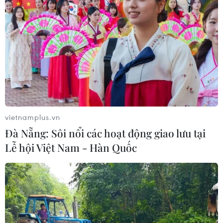
vietnamplus.vn
Đà Nẵng: Sôi nổi các hoạt động giao lưu tại
Lễ hội Việt Nam - Hàn Quốc
TIN CÙNG CHUYÊN MỤC
Pháp cảnh giác nguy cơ thao túng