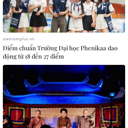
về nối lại đàm phán gia nhập EU
08/08/2026 07:54
Italy bác tối hậu thư của Tây Ban Nha
vietnamplus.vn
về kiểm soát biên giới
Điểm chuẩn Trường Đại học Phenikaa dao
08/08/2026 07:27
động từ 18 đến 27 điểm
EU triển khai mạng vệ tinh riêng,
củng cố chủ quyền số
08/08/2026 04:15
Liên hợp quốc kêu gọi chấm dứt tấn
công dân thường trong xung đột