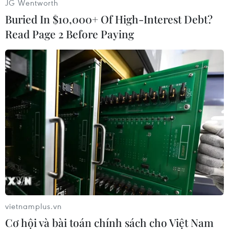
JG Wentworth
quốc gửi quân gìn giữ hòa bình tới miền Đông
Buried In $10,000+ Of High-Interest Debt?
nước này, ông Ban Ki-moon cho biết sẽ sớm
Read Page 2 Before Paying
tham khảo ý kiến của Hội đồng Bảo an Liên hợp
quốc; đồng thời khẳng định hoàn toàn ủng hộ
mọi nỗ lực hòa bình nhằm tìm kiếm giải pháp
cho cuộc xung đột tại quốc gia Đông Âu này.
Trước đó, ngày 23/2, Tổng Thư ký Liên hợp quốc
Ban Ki-moon đã hội đàm với Ngoại trưởng Nga
Sergey Lavrov về một loạt các vấn đề an ninh.
Cuộc gặp này diễn ra bên lề phiên họp mở rộng
của Hội đồng Bảo an Liên hợp quốc về hòa bình
và an ninh toàn cầu./.
vietnamplus.vn
Cơ hội và bài toán chính sách cho Việt Nam
(Vietnam+)