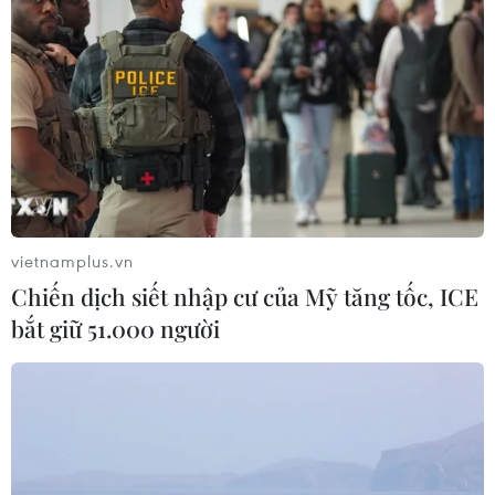
trí các chỉ huy tại mặt trận Ukraine
05/08/2026 15:26
Đâm dao ở trung tâm London, một
nữ nghi phạm bị bắt giữ
05/08/2026 15:07
vietnamplus.vn
Chiến dịch siết nhập cư của Mỹ tăng tốc, ICE
Nhiều chuyến bay tại Đức chuyển
bắt giữ 51.000 người
hướng do vật thể bay gần đường
băng
05/08/2026 10:54
Dự luật trừng phạt Nga của