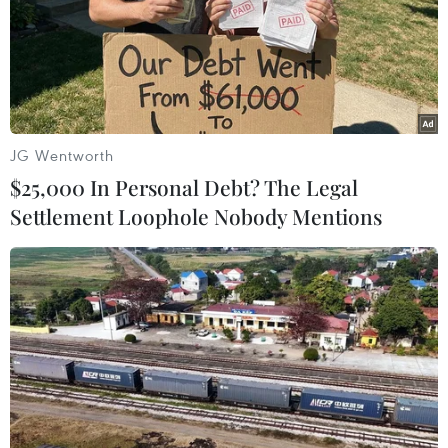
JG Wentworth
$25,000 In Personal Debt? The Legal
Settlement Loophole Nobody Mentions
Liên hợp quốc hối thúc thế giới đoàn kết
vì hòa bình và an ninh
24/02/2015 07:10
Tổng Thư ký Liên hợp quốc Ban Ki-moon kêu gọi cộng