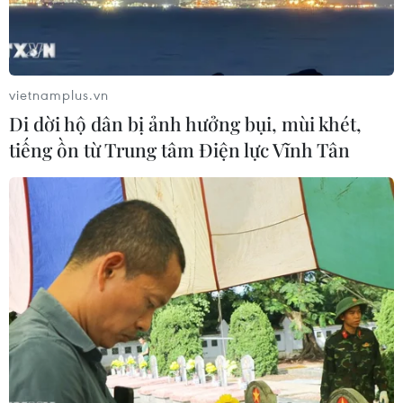
Thưởng vượt kế hoạch: động lực còn
thiếu cho doanh nghiệp dẫn dắt
07/08/2026 04:01
vietnamplus.vn
Di dời hộ dân bị ảnh hưởng bụi, mùi khét,
tiếng ồn từ Trung tâm Điện lực Vĩnh Tân
Phú Thọ gỡ vướng mắc mặt bằng,
đẩy nhanh đầu tư các cụm công
nghiệp
07/08/2026 03:32
Cà Mau quảng bá thương hiệu, kết
nối đầu tư, đưa ngành tôm phát triển
bền vững
07/08/2026 03:04