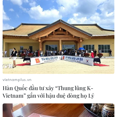
vietnamplus.vn
Hàn Quốc đầu tư xây “Thung lũng K-
#Thành phố Hồ Chí Minh
#Tiết kiệm
#Năng lượng
Vietnam” gắn với hậu duệ dòng họ Lý
#Điện