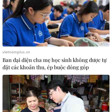
Giá dầu tăng vọt do Iran xem xét cấm
tàu Mỹ và Israel qua eo biển Hormuz
07/08/2026 00:45
Giá vàng thế giới quay đầu giảm nhẹ
do áp lực chốt lời
vietnamplus.vn
07/08/2026 00:31
Ban đại diện cha mẹ học sinh không được tự
đặt các khoản thu, ép buộc đóng góp
Mexico triển khai hàng nghìn binh sỹ
bảo vệ các vùng trồng bơ trọng điểm
07/08/2026 00:09