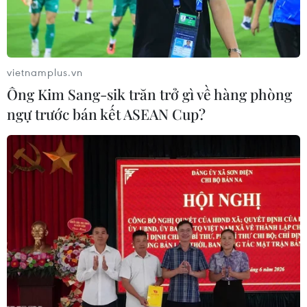
cùng kỳ, riêng 4 ngày đầu tiên
của tháng 6, Petrolimex đã bán ra
60 nghìn m3 xăng E10.
vietnamplus.vn
(Vietnam+)
Ông Kim Sang-sik trăn trở gì về hàng phòng
ngự trước bán kết ASEAN Cup?