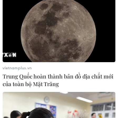
Giá vàng trong nước giảm nhẹ,
thương hiệu SJC lùi về ngưỡng 142,2
triệu đồng
07/08/2026 02:21
Kho dự trữ khí đốt của EU còn chưa
đầy 60% ngay trước mùa Đông
07/08/2026 01:50
vietnamplus.vn
Trung Quốc hoàn thành bản đồ địa chất mới
của toàn bộ Mặt Trăng
Phòng vệ thương mại và bài học
"chuẩn bị kỹ-thắng lớn" của doanh
nghiệp Việt
07/08/2026 01:14