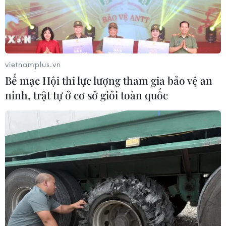
vietnamplus.vn
Bế mạc Hội thi lực lượng tham gia bảo vệ an
ninh, trật tự ở cơ sở giỏi toàn quốc
Không để việc cung ứng xăng E10
bị gián đoạn
08/06/2026 07:46
Cục Quản lý và Phát triển thị trường trong nước (Bộ
Công Thương) yêu cầu các doanh nghiệp duy trì nguồn
cung xăng E10, báo cáo đầy đủ và xử lý kịp thời các
khó khăn trong phân phối.