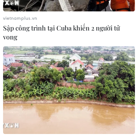
07/08/2026 11:18
vietnamplus.vn
Sập công trình tại Cuba khiến 2 người tử
Có 50 cơ sở kiểm nghiệm được GACC
vong
chấp nhận phục vụ xuất khẩu mít,
sầu riêng
07/08/2026 10:27
Giá dầu tăng trước những lo ngại về
kế hoạch mở lại Eo biển Hormuz
07/08/2026 08:58
Nhà đầu tư Anh đề xuất siêu dự án Tổ
hợp cảng biển 18 tỷ USD tại Quảng