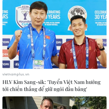
TIN LIÊN QUAN
vietnamplus.vn
HLV Kim Sang-sik: 'Tuyển Việt Nam hướng
tới chiến thắng để giữ ngôi đầu bảng'