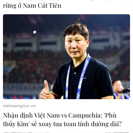
rừng ở Nam Cát Tiên
vietnamplus.vn
Nhận định Việt Nam vs Campuchia: 'Phù
thủy Kim' sẽ xoay tua toan tính đường dài?