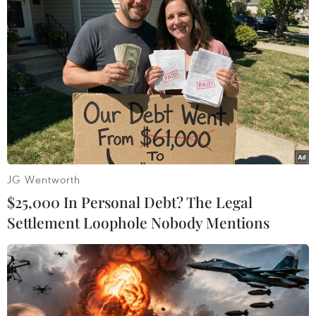
Mỹ-Trung đàm phán về vấn đề hạt
nhân Triều Tiên
15/04/2014 07:27
Các trưởng đoàn đàm phán sáu bên của Mỹ và Trung
Quốc đang có cuộc gặp tại thành phố New York, Mỹ
nhằm thảo luận về tình hình bán đảo Triều Tiên.
JG Wentworth
$25,000 In Personal Debt? The Legal
Settlement Loophole Nobody Mentions