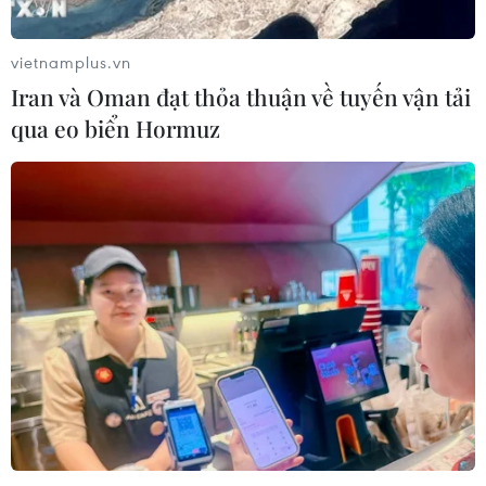
hóa Đối tác Chiến lược Toàn diện
Tăng cường
vietnamplus.vn
05/08/2026 13:30
Iran và Oman đạt thỏa thuận về tuyến vận tải
qua eo biển Hormuz
Hơn 100 người thiệt mạng trong mùa
mưa khốc liệt ở Ấn Độ
05/08/2026 09:39
Trung Quốc phóng thành công hai
vệ tinh siêu phổ Đông Phương Huệ
Nhãn
05/08/2026 07:16
Trung Quốc: Cảnh sát Hong Kong,