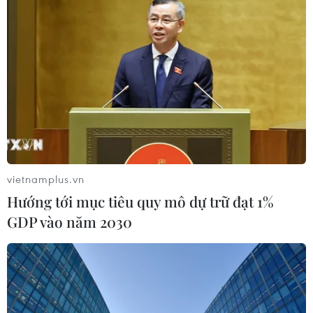
6 tháng năm 2026, Trung Quốc kỷ
luật hơn 1.500 cán bộ kiểm tra, giám
sát
04/08/2026 07:07
Mỹ bán đồng euro để hỗ trợ Nhật
Bản vực dậy đồng yen
vietnamplus.vn
03/08/2026 15:34
Hướng tới mục tiêu quy mô dự trữ đạt 1%
GDP vào năm 2030
Việt Nam tham dự Trại hè Khoa học
châu Á 2026 tại Hong Kong
03/08/2026 10:14