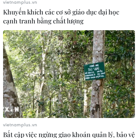
vietnamplus.vn
Khuyến khích các cơ sở giáo dục đại học
cạnh tranh bằng chất lượng
vietnamplus.vn
Bất cập việc ngừng giao khoán quản lý, bảo vệ