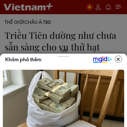
THẾ GIỚI
CHÂU Á-TBD
Triều Tiên dường như chưa
sẵn sàng cho vụ thử hạt
nhân
Khám phá thêm
14/05/2014 04:04
Qua phân tích những hình ảnh vệ tinh, Viện Mỹ-
Triều thuộc Đại học Johns Hopkins khẳng định Bình
Nhưỡng dường như chưa sẵn sàng cho vụ thử hạt
nhân sắp tới.
AFP đưa tin, qua phân tích những hình ảnh vệ