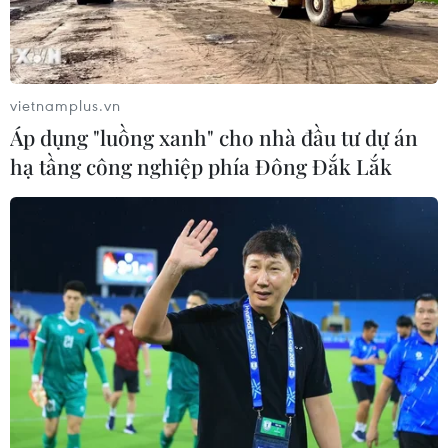
vietnamplus.vn
Áp dụng "luồng xanh" cho nhà đầu tư dự án
hạ tầng công nghiệp phía Đông Đắk Lắk
Tổng thống Mỹ Obama mời ông Trump
tới Nhà Trắng vào ngày mai
09/11/2016 12:38
Tổng thống Mỹ Barack Obama đã gọi điện chúc mừng
ông Donald Trump đắc cử Tổng thống Mỹ và mời ông
này tới Nhà Trắng vào ngày mai, 10/11.