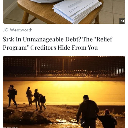
JG Wentworth
$15k In Unmanageable Debt? The "Relief
Program" Creditors Hide From You
Chủ tịch Trung Quốc Tập Cận Bình. (Nguồn: Reuters)
AFP đưa tin, Chủ tịch Trung Quốc Tập Cận Bình
ngày 9/11 đã chúc mừng Tổng thống Mỹ mới đắc
cử Donald Trump, đồng thời thể hiện mong
muốn hợp tác với ông Trump.