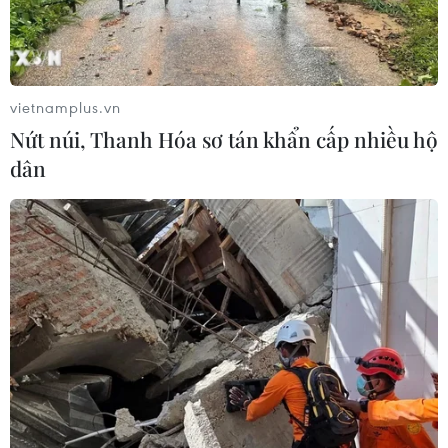
Mỹ mở rộng hỗ trợ Nhật Bản bảo vệ
đồng yen nhằm ổn định kinh tế châu
Á
05/08/2026 04:26
vietnamplus.vn
Nứt núi, Thanh Hóa sơ tán khẩn cấp nhiều hộ
Trung Quốc tăng cường trấn áp tội
dân
phạm có tổ chức
04/08/2026 14:24
Điều gì chờ đợi đồng yen sau cái bắt
tay giữa Mỹ-Nhật?
04/08/2026 14:11
ASC 2026: Tiếp lửa đam mê khoa học