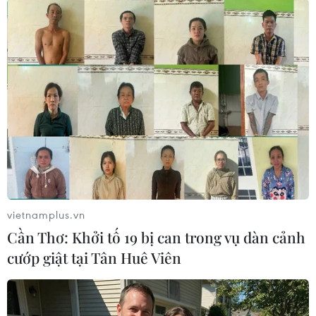
TIN LIÊN QUAN
vietnamplus.vn
Cần Thơ: Khởi tố 19 bị can trong vụ dàn cảnh
Pháp cảnh báo chiến thắng của ông
cướp giật tại Tân Huê Viên
Trump "mở ra thời kỳ bất ổn"
09/11/2016 11:43
Tổng thống Pháp Francois Hollande ngày 9/11 đã cảnh