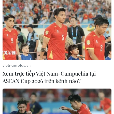
Mỹ phát tín hiệu ủng hộ ổn định
đồng won của Hàn Quốc
05/08/2026 23:26
Nhật Bản: Nội các thông qua chính
sách giảm thuế tiêu thụ thực phẩm
xuống 1%
vietnamplus.vn
05/08/2026 15:30
Xem trực tiếp Việt Nam-Campuchia tại
ASEAN Cup 2026 trên kênh nào?
Việt Nam-Ấn Độ thúc đẩy hiện thực
hóa Đối tác Chiến lược Toàn diện
Tăng cường
05/08/2026 13:30