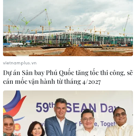
Nhãn
05/08/2026 07:16
Xem thêm
vietnamplus.vn
Dự án Sân bay Phú Quốc tăng tốc thi công, sẽ
cán mốc vận hành từ tháng 4/2027
CƠ QUAN CHỦ QUẢN: THÔNG TẤN XÃ VIỆT NAM
Tổng Biên tập: TRẦN TIẾN DUẨN
Phó Tổng Biên tập: NGUYỄN THỊ TÁM, KHÚC THANH
THỦY
Sở hữu trí tuệ
Quy định sử dụng