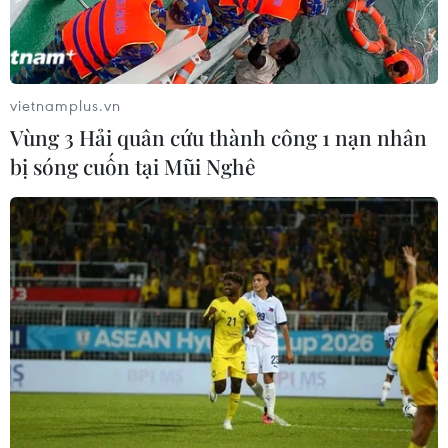
Australia đề cao hợp tác với Việt Nam
vì hòa bình, ổn định và thịnh vượng
vietnamplus.vn
07/08/2026 07:09
Vùng 3 Hải quân cứu thành công 1 nạn nhân
bị sóng cuốn tại Mũi Nghê
Cựu Đại sứ Australia: Tầm nhìn hợp
tác mới cho quan hệ Việt Nam-
Australia
07/08/2026 05:00
Hãng hàng không Air Premia của
Hàn Quốc nối lại đường bay
Incheon-TP Hồ Chí Minh
07/08/2026 04:28