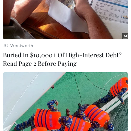
08/08/2026 02:11
Cần Thơ thúc đẩy hợp tác du lịch với
đối tác Hàn Quốc
07/08/2026 12:46
JG Wentworth
Buried In $10,000+ Of High-Interest Debt?
Read Page 2 Before Paying
Hàn Quốc áp dụng ưu đãi thuế hỗ
trợ 6 ngành công nghiệp chiến lược
07/08/2026 10:21
Trung Quốc hoàn thành bản đồ địa
chất mới của toàn bộ Mặt Trăng
07/08/2026 08:52