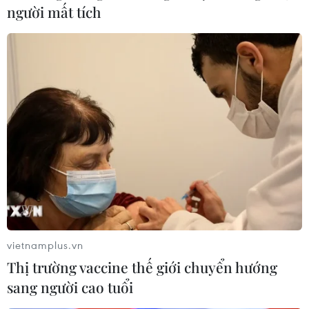
Hàn Quốc xác nhận Triều Tiên
người mất tích
phóng ít nhất 1 tên lửa đạn đạo tầm
ngắn
06/08/2026 09:41
Quân đội Hàn Quốc thông báo Triều
Tiên phóng vật thể chưa xác định
06/08/2026 08:31
Dấu mốc quan trọng trong quan hệ
Việt Nam-Australia
06/08/2026 08:29
vietnamplus.vn
Thị trường vaccine thế giới chuyển hướng
sang người cao tuổi
Hàn Quốc tăng cường giải pháp