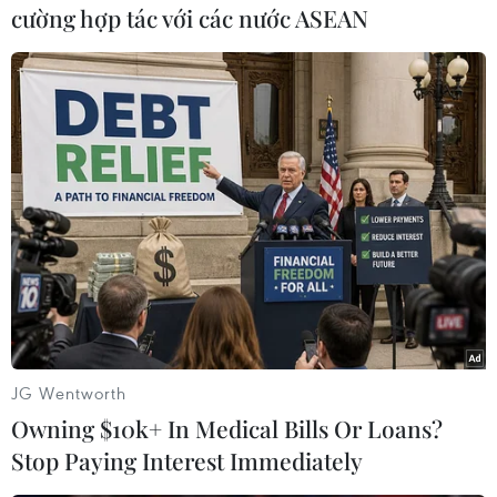
(Vietnam+)
cường hợp tác với các nước ASEAN
JG Wentworth
#Trung Quốc
#Gaza
#Không kích
#Phiến quân
Owning $10k+ In Medical Bills Or Loans?
Israel
Nga
Trung Quốc
Stop Paying Interest Immediately