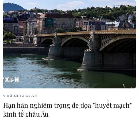
vietnamplus.vn
Hạn hán nghiêm trọng đe dọa "huyết mạch"
kinh tế châu Âu