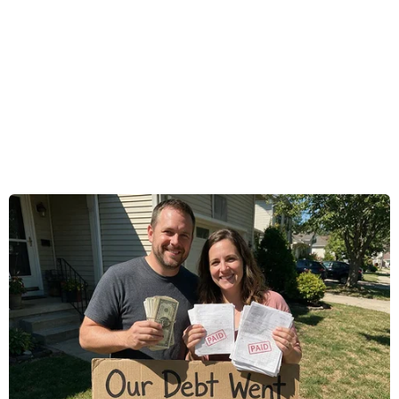
Người phát ngôn Bộ Ngoại giao Trung Quốc Hoa
Xuân Oánh cho biết, vòng đối thoại mới giữa hai
bên, dự kiến diễn ra vào ngày 10/8 tới tại Nhật
Bản, sẽ bao trùm một loạt chủ đề. Trung Quốc
hy vọng có thể thúc đẩy sự tin tưởng với phía
Nhật Bản thông qua việc đối thoại.
Cuộc đối thoại này sẽ do Thứ trưởng Ngoại giao
Trung Quốc Lạc Ngọc Thành và người đồng cấp
Nhật Bản Takeo Akiba đồng chủ trì. Đây là vòng
đối thoại chiến lược đầu tiên giữa hai nước kể
từ năm 2012.
[Ngoại trưởng Nhật Bản-Trung Quốc thảo
luận quan hệ song phương]
Theo giới chuyên gia, động lực tốt từ các cuộc