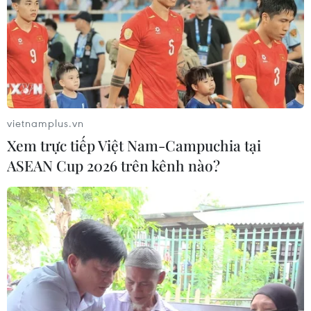
Trung-Nhật đạt thỏa thuận 10 điểm nhằm
thúc đẩy quan hệ song phương
28/06/2019 03:54
Hai nhà lãnh đạo nhất trí cần tập trung vào thỏa thuận
đã đạt được và giải quyết bất đồng, hợp tác thúc đẩy
vietnamplus.vn
quan hệ Trung-Nhật đi đứng hướng.
Xem trực tiếp Việt Nam-Campuchia tại
ASEAN Cup 2026 trên kênh nào?