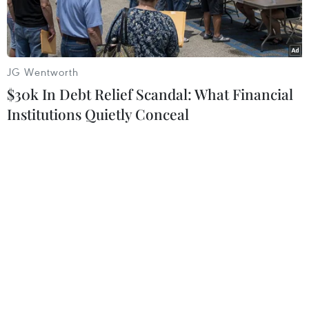
JG Wentworth
$30k In Debt Relief Scandal: What Financial
Institutions Quietly Conceal
Người phát ngôn Bộ Ngoại giao Trung Quốc Hoa Xuân Oánh.
(Ảnh: Bộ Ngoại giao Trung Quốc)
Theo phóng viên TTXVN tại Bắc Kinh, Bộ Ngoại
giao Trung Quốc ngày 8/8 thông báo nước này
sẽ tổ chức một vòng đối thoại chiến lược mới
với Nhật Bản sau khi các cuộc đàm phán song
phương bị gián đoạn trong 7 năm qua.