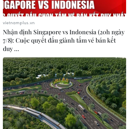
vietnamplus.vn
Nhận định Singapore vs Indonesia (20h ngày
7/8): Cuộc quyết đấu giành tấm vé bán kết
duy …
Ngoại trưởng Nhật Bản-Trung Quốc thảo
luận quan hệ song phương
01/08/2019 10:07
Ngày 1/8, Ngoại trưởng Nhật Bản Taro Kono và người
đồng cấp Trung Quốc Vương Nghị đã có cuộc hội đàm
song phương bên lề Hội nghị Bộ trưởng Ngoại giao
ASEAN lần thứ 52 (AMM-52) tại Bangkok (Thái Lan).