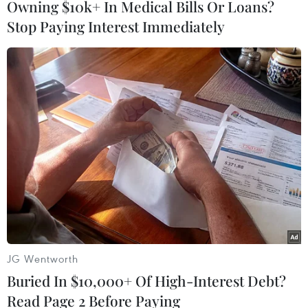
Owning $10k+ In Medical Bills Or Loans?
Stop Paying Interest Immediately
#Đối thoại chiến lược
#Đàm phán song phương
#Thứ trưởng Ngoại giao
#Lạc Ngọc Thành
#Takeo Akiba
Theo dõi VietnamPlus
JG Wentworth
TIN LIÊN QUAN
Buried In $10,000+ Of High-Interest Debt?
Read Page 2 Before Paying