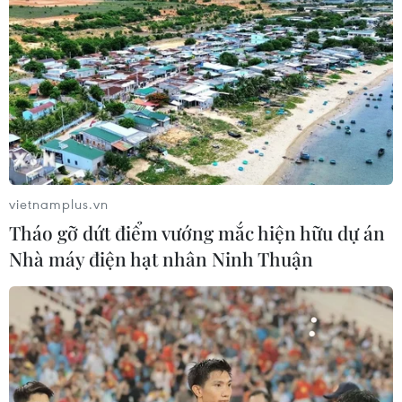
27/06/2019 14:02
Chủ tịch Trung Quốc Tập Cận Bình ngày 27/6 bày tỏ
sẵn sàng tới thăm Nhật Bản với tư cách "quốc khách"
vào mùa Xuân năm tới trong chuyến thăm đầu tiên kể từ
khi nhậm chức hồi năm 2013.
vietnamplus.vn
Tháo gỡ dứt điểm vướng mắc hiện hữu dự án
Nhà máy điện hạt nhân Ninh Thuận