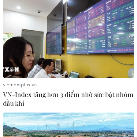
đỉnh G20 tại Osaka, Nhật Bản.
vietnamplus.vn
VN-Index tăng hơn 3 điểm nhờ sức bật nhóm
dầu khí
Dấu hiệu tan băng mới nhất trong quan hệ
Nhật Bản-Trung Quốc