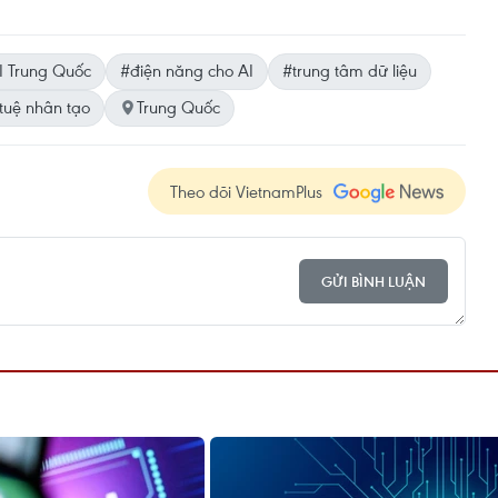
I Trung Quốc
#điện năng cho AI
#trung tâm dữ liệu
 tuệ nhân tạo
Trung Quốc
Theo dõi VietnamPlus
GỬI BÌNH LUẬN