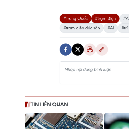
#Trung Quốc
#trạm điện
#A
#trạm điện đúc sẵn
#AI
#trí
TIN LIÊN QUAN