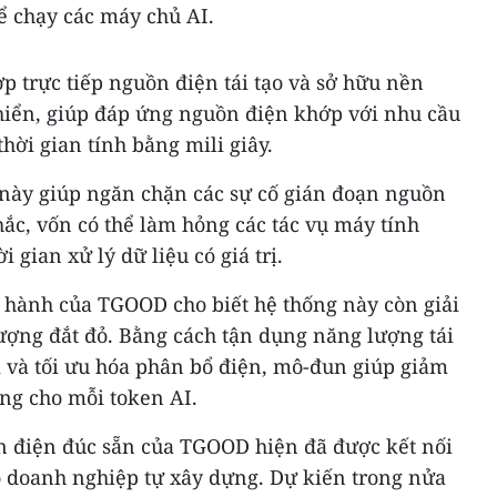
ể chạy các máy chủ AI.
ợp trực tiếp nguồn điện tái tạo và sở hữu nền
khiển, giúp đáp ứng nguồn điện khớp với nhu cầu
hời gian tính bằng mili giây.
 này giúp ngăn chặn các sự cố gián đoạn nguồn
ắc, vốn có thể làm hỏng các tác vụ máy tính
 gian xử lý dữ liệu có giá trị.
u hành của TGOOD cho biết hệ thống này còn giải
ượng đắt đỏ. Bằng cách tận dụng năng lượng tái
m và tối ưu hóa phân bổ điện, mô-đun giúp giảm
ng cho mỗi token AI.
n điện đúc sẵn của TGOOD hiện đã được kết nối
do doanh nghiệp tự xây dựng. Dự kiến trong nửa