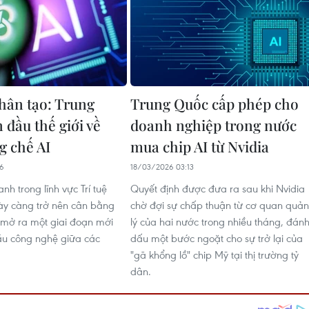
Nhân tạo: Trung
Trung Quốc cấp phép cho
 đầu thế giới về
doanh nghiệp trong nước
g chế AI
mua chip AI từ Nvidia
16
18/03/2026 03:13
nh trong lĩnh vực Trí tuệ
Quyết định được đưa ra sau khi Nvidia
ày càng trở nên cân bằng
chờ đợi sự chấp thuận từ cơ quan quản
, mở ra một giai đoạn mới
lý của hai nước trong nhiều tháng, đán
ầu công nghệ giữa các
dấu một bước ngoặt cho sự trở lại của
"gã khổng lồ" chip Mỹ tại thị trường tỷ
dân.