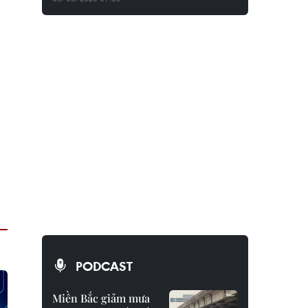
PODCAST
Miền Bắc giảm mưa