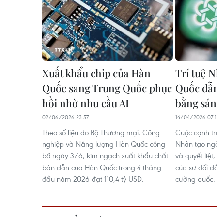
Xuất khẩu chip của Hàn
Trí tuệ 
Quốc sang Trung Quốc phục
Quốc dẫn
hồi nhờ nhu cầu AI
bằng sán
02/06/2026 23:57
14/04/2026 07:
Theo số liệu do Bộ Thương mại, Công
Cuộc cạnh tra
nghiệp và Năng lượng Hàn Quốc công
Nhân tạo ng
bố ngày 3/6, kim ngạch xuất khẩu chất
và quyết liệt
bán dẫn của Hàn Quốc trong 4 tháng
của sự đối đ
đầu năm 2026 đạt 110,4 tỷ USD.
cường quốc.