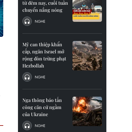
từ đêm nay, cuối tuần
chuyển nắng nóng
NGHE
Mỹ can thiệp khẩn
cấp, ngăn Israel mở
rộng đòn trừng phạt
Hezbollah
NGHE
h
Nga thông báo tấn
công căn cứ ngầm
của Ukraine
NGHE