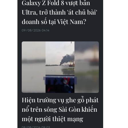
Galaxy Z Fold 8 vượt bản
Ultra, trở thành 'át chủ bài'
doanh số tại Việt Nam?
09/08/2026 04:14
Hiện trường vụ ghe gỗ phát
nổ trên sông Sài Gòn khiến
một người thiệt mạng
08/08/2026 09:03