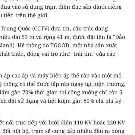
đưa vào sử dụng trạm điện đúc sẵn dành riêng
 tiên trên thế giới.
 Trung Quốc (CCTV) đưa tin, cấu trúc dạng
hiều dài 53 m và rộng 41 m, được đặt tên là "Đảo
sland). Hệ thống do TGOOD, một nhà sản xuất
hát triển, đóng vai trò như "trái tim" của các
n áp cao áp và máy biến áp thể rắn vào một mô-
ệ thống có thể được lắp ráp ngay tại hiện trường.
iảm gần 70% thời gian thi công xuống chỉ còn 5
ch đất sử dụng và tiết kiệm gần 80% chi phí kỹ
 nối trực tiếp với lưới điện 110 KV hoặc 220 KV.
 đổi nội bộ, trạm sẽ cung cấp nhiều đầu ra dòng