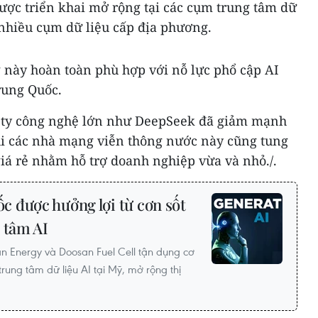
ược triển khai mở rộng tại các cụm trung tâm dữ
 nhiều cụm dữ liệu cấp địa phương.
g này hoàn toàn phù hợp với nỗ lực phổ cập AI
Trung Quốc.
g ty công nghệ lớn như DeepSeek đã giảm mạnh
khi các nhà mạng viễn thông nước này cũng tung
 giá rẻ nhằm hỗ trợ doanh nghiệp vừa và nhỏ./.
 được hưởng lợi từ cơn sốt
 tâm AI
 Energy và Doosan Fuel Cell tận dụng cơ
trung tâm dữ liệu AI tại Mỹ, mở rộng thị