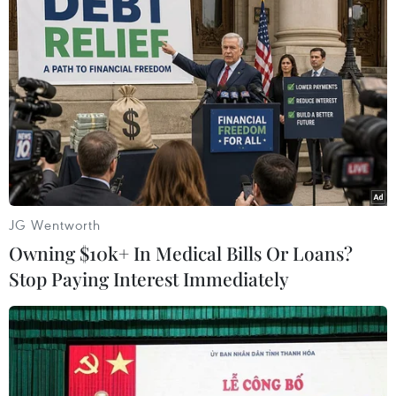
Tình hình Triều Tiên
Hàn Quốc xác nhận Triều Tiên phóng ít nhất 1
tên lửa đạn đạo tầm ngắn
Quân đội Hàn Quốc thông báo Triều Tiên phóng
vật thể chưa xác định
JG Wentworth
Triều Tiên mở đường bay Bình Nhưỡng-Wonsan
Owning $10k+ In Medical Bills Or Loans?
Kalma thúc đẩy du lịch
Stop Paying Interest Immediately
Tổng thống Hàn Quốc nhấn mạnh duy trì hòa
bình trên bán đảo Triều Tiên
Triều Tiên tổ chức trọng thể kỷ niệm 73 năm
Ngày Chiến thắng