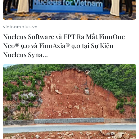
vietnamplus.vn
Nucleus Software và FPT Ra Mắt FinnOne
Neo® 9.0 và FinnAxia® 9.0 tại Sự Kiện
Nucleus Syna…
Triều Tiên giới thiệu nhiều công
nghệ mới tại triển lãm quốc phòng
thường niên
05/10/2025 23:45
Triển lãm giới thiệu những thành tựu mới trong những
năm gần đây, thậm chí có thành tựu đạt được trong
chưa đầy một năm, trong đó có hệ thống vũ khí được
nâng cấp và công nghệ mới ứng dụng AI.