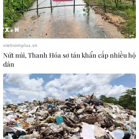
05/08/2026 06:41
Tổng thống Hàn Quốc nhấn mạnh
duy trì hòa bình trên bán đảo Triều
Tiên
vietnamplus.vn
05/08/2026 05:58
Nứt núi, Thanh Hóa sơ tán khẩn cấp nhiều hộ
dân
Xem thêm
CƠ QUAN CHỦ QUẢN: THÔNG TẤN XÃ VIỆT NAM
Tổng Biên tập: TRẦN TIẾN DUẨN
Phó Tổng Biên tập: NGUYỄN THỊ TÁM, KHÚC THANH