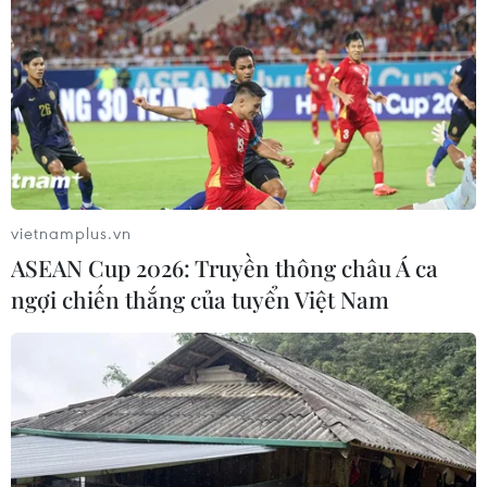
vietnamplus.vn
ASEAN Cup 2026: Truyền thông châu Á ca
ngợi chiến thắng của tuyển Việt Nam
TIN CÙNG CHUYÊN MỤC
Chuyên gia Australia: Quan hệ Việt
Nam-Australia có độ tin cậy chính trị
cao