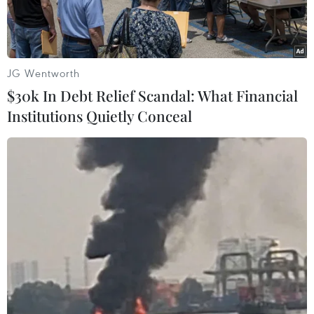
JG Wentworth
$30k In Debt Relief Scandal: What Financial
Institutions Quietly Conceal
Vụ phóng thử tên lửa hành trình chiến lược và tên lửa chống
hạm từ tàu khu trục Choe Hyon của Triều Tiên ngày 12/4/2026.
(Ảnh: KCNA/TTXVN)
Theo phóng viên TTXVN tại Đông Bắc Á, trong
chuyến thị sát một tổ hợp công nghiệp quốc