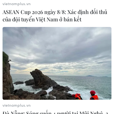
vietnamplus.vn
ASEAN Cup 2026 ngày 8/8: Xác định đối thủ
của đội tuyển Việt Nam ở bán kết
vietnamplus.vn
Đà Nẵng: Sóng cuốn 4 người tại Mũi Nghê, 3