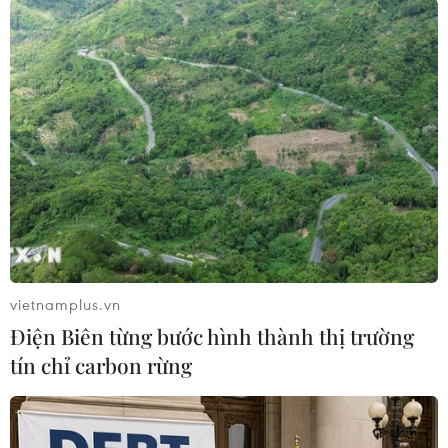
#năng lực quốc phòng
#quân đội triều tiên
vietnamplus.vn
#Kim Jong Un
Triều Tiên
Điện Biên từng bước hình thành thị trường
tín chỉ carbon rừng
Theo dõi VietnamPlus