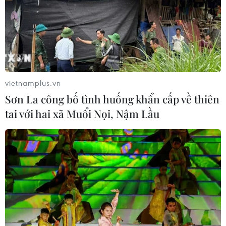
08/08/2026 05:27
Đưa quan hệ Việt Nam-Australia phát
triển sâu sắc, thực chất, hiệu quả
hơn
08/08/2026 05:13
vietnamplus.vn
Sơn La công bố tình huống khẩn cấp về thiên
59 năm ASEAN: Lá cờ ASEAN lần đầu
tai với hai xã Muổi Nọi, Nậm Lầu
tỏa sáng trên biểu tượng lịch sử của
Ấn Độ
08/08/2026 04:29
Thương mại Việt Nam-Australia
hướng tới những động lực tăng
trưởng mới
08/08/2026 03:29