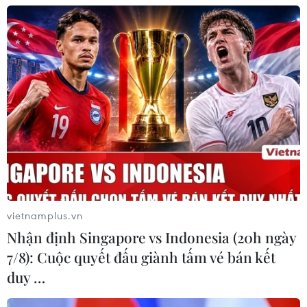
gió nổi đầu tiên chịu được bão cấp 17
06/08/2026 11:20
Hàn Quốc xác nhận Triều Tiên
phóng ít nhất 1 tên lửa đạn đạo tầm
ngắn
06/08/2026 09:41
Quân đội Hàn Quốc thông báo Triều
Tiên phóng vật thể chưa xác định
vietnamplus.vn
06/08/2026 08:31
Nhận định Singapore vs Indonesia (20h ngày
7/8): Cuộc quyết đấu giành tấm vé bán kết
duy …
Dấu mốc quan trọng trong quan hệ
Việt Nam-Australia