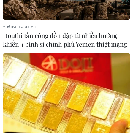
Sở hữu trí tuệ
Quy định sử dụng
RSS
Hỗ trợ
vietnamplus.vn
Ngôn ngữ
TTXVN
Houthi tấn công dồn dập từ nhiều hướng
Dịch vụ tin
Quảng cáo
khiến 4 binh sĩ chính phủ Yemen thiệt mạng
Liên hệ
Giấy phép số: 1374/GP-BTTTT do Bộ Thông tin và Truyền thông
cấp ngày 11/9/2008.
Quảng cáo: Phó TBT Nguyễn Thị Tám: 093.5958688, Email:
tamvna@gmail.com
Điện thoại: (024) 39411349 - (024) 39411348, Fax: (024)
39411348
Email:
vietnamplus2008@gmail.com