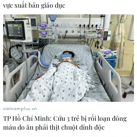
bánh của Trung Quốc
vực xuất bản giáo dục
sang khu vực Đông Nam Á
tăng vọt
Trong ba tháng đầu năm 2026, giá trị xuất khẩu
xe điện hai bánh của Trung Quốc sang các thị
trường Myanmar, Lào và Campuchia đã tăng lần
lượt 617,5%; 25,7% và 34,2% so với cùng kỳ năm
ngoái.
(TTXVN/Vietnam+)
vietnamplus.vn
TP Hồ Chí Minh: Cứu 3 trẻ bị rối loạn đông
máu do ăn phải thịt chuột dính độc