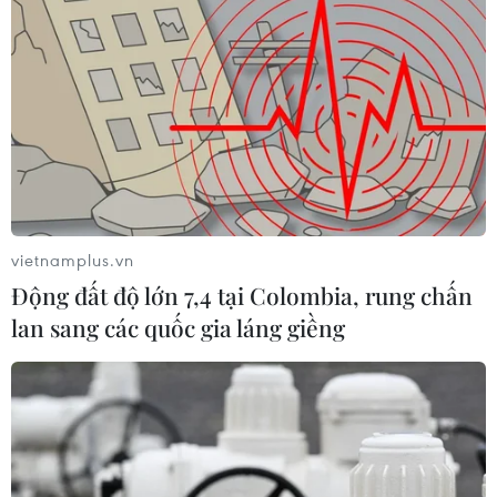
soát xuất khẩu đối với 31 thực thể của Mỹ
05/11/2025 23:18
Ngày 5/11, Bộ Thương mại Trung Quốc thông báo từ
ngày 10/11 tới sẽ điều chỉnh biện pháp kiểm soát xuất
khẩu nhắm vào một số thực thể nhất định của Mỹ.
vietnamplus.vn
Động đất độ lớn 7,4 tại Colombia, rung chấn
lan sang các quốc gia láng giềng