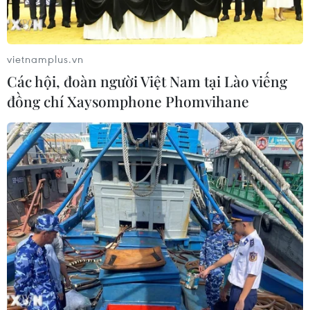
vietnamplus.vn
Các hội, đoàn người Việt Nam tại Lào viếng
đồng chí Xaysomphone Phomvihane