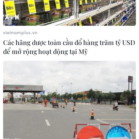
vietnamplus.vn
Các hãng dược toàn cầu đổ hàng trăm tỷ USD
để mở rộng hoạt động tại Mỹ
Quang cảnh cảng hàng hóa tại tỉnh Giang Tô, Trung Quốc.
(Ảnh: THX/TTXVN)
Xuất khẩu của Trung Quốc có thể tăng trưởng
mạnh hơn trong tháng 5/2026, nhờ lượng đơn
đặt hàng của nước ngoài được đẩy nhanh để
tránh những tác động từ xung đột tại Trung
Đông, cùng với nhu cầu toàn cầu ổn định đối