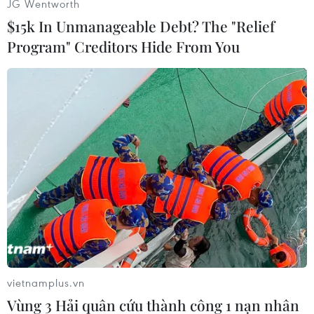
Hương Giang (TTXVN)
JG Wentworth
$15k In Unmanageable Debt? The "Relief
Program" Creditors Hide From You
#Đồng USD
#Giá dầu
#Tăng sản lượng
#Chính sách tiền tệ
Arập Xêút
vietnamplus.vn
Vùng 3 Hải quân cứu thành công 1 nạn nhân