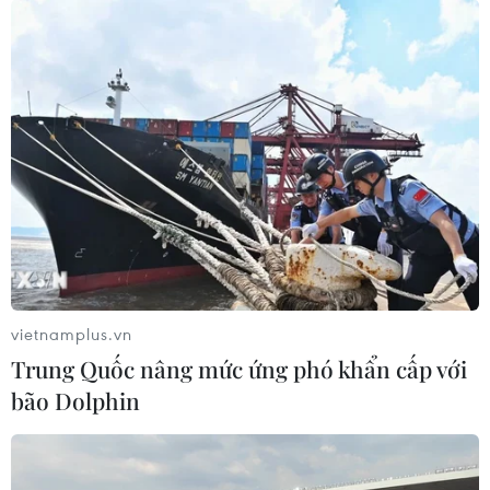
lượng FDI
07/08/2026 05:48
BSR phối trộn thành công dầu Diesel
sinh học B5 và B10
07/08/2026 05:02
Cà Mau quảng bá thương hiệu, kết
nối đầu tư, đưa ngành tôm phát triển
bền vững
vietnamplus.vn
07/08/2026 03:04
Trung Quốc nâng mức ứng phó khẩn cấp với
bão Dolphin
Giá vàng trong nước giảm nhẹ,
thương hiệu SJC lùi về ngưỡng 142,2
triệu đồng