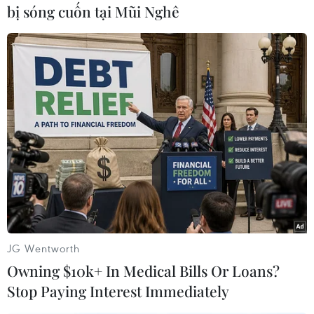
bị sóng cuốn tại Mũi Nghê
Theo dõi VietnamPlus
TIN CÙNG CHUYÊN MỤC
Mỹ chi hơn 2 tỷ USD thúc đẩy ngành
pin và khoáng sản nội địa
08/08/2026 08:16
JG Wentworth
Owning $10k+ In Medical Bills Or Loans?
Chủ sân Azteca lỗ hơn 47 triệu USD vì
Stop Paying Interest Immediately
World Cup 2026