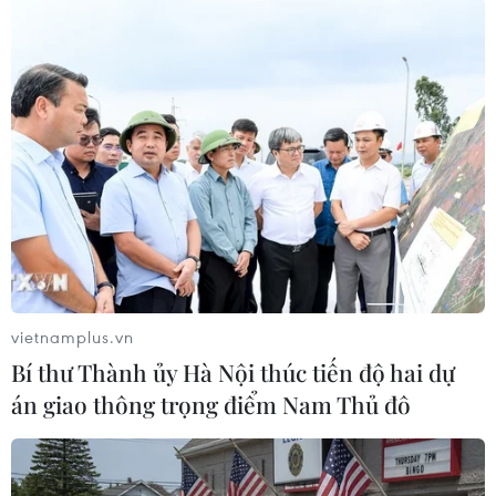
08/08/2026 06:43
Dữ liệu việc làm Mỹ mở thêm dư địa
cho giá vàng trong tuần qua
08/08/2026 04:29
Thương mại Việt Nam-Australia
hướng tới những động lực tăng
trưởng mới
vietnamplus.vn
08/08/2026 03:29
Bí thư Thành ủy Hà Nội thúc tiến độ hai dự
án giao thông trọng điểm Nam Thủ đô
Nghệ An: OCOP đã có thương hiệu,
vì sao nông sản vẫn lo đầu ra?
08/08/2026 03:28