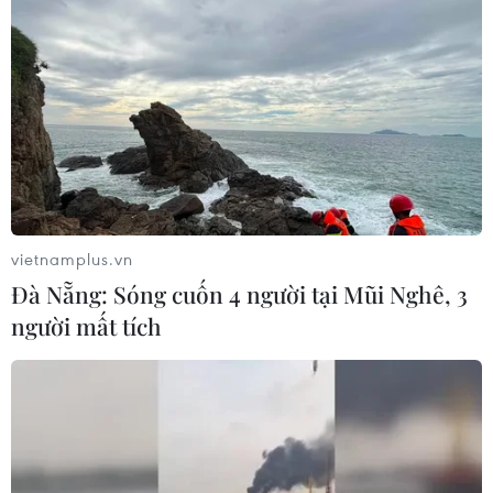
vietnamplus.vn
Đà Nẵng: Sóng cuốn 4 người tại Mũi Nghê, 3
người mất tích
TIN CÙNG CHUYÊN MỤC
Tổng Bí thư, Chủ tịch nước Tô Lâm
lên đường thăm cấp Nhà nước
Australia và New Zealand