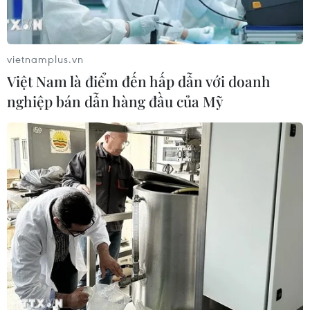
tên lửa và phóng tên lửa đó, song vẫn chưa làm chủ
được việc đưa tên lửa trở lại khí quyển và bắn trúng
vào mục tiêu.
vietnamplus.vn
Việt Nam là điểm đến hấp dẫn với doanh
nghiệp bán dẫn hàng đầu của Mỹ