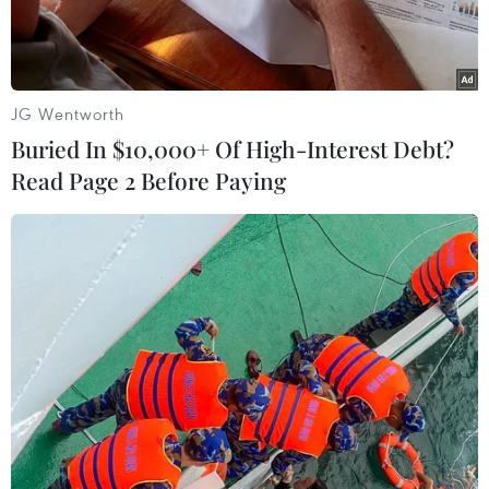
JG Wentworth
Buried In $10,000+ Of High-Interest Debt?
Read Page 2 Before Paying
Ông Ri Son-Gwon. (Nguồn: Yonhap)
Ngày 9/12, tờ Rodong Sinmun của Triều Tiên
xác nhận ông Ri Son-Gwon, một sỹ quan quân
đội, đã được bổ nhiệm là người đứng đầu Ủy
ban Tái Thống nhất Hòa bình Triều Tiên (CPRK).
Trước đó, tại một phiên họp quốc hội hồi tháng
6/2016, Triều Tiên đã quyết định nâng cấp CPRK
thành một cơ quan cấp nhà nước, được cho là sẽ