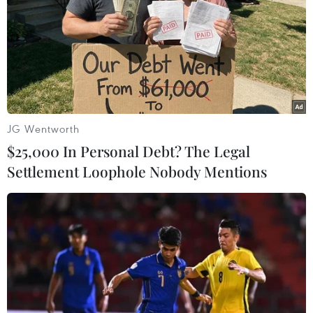
JG Wentworth
$25,000 In Personal Debt? The Legal
Settlement Loophole Nobody Mentions
Hàn Quốc tuyên bố sẽ giáng trả nếu bị
Triều Tiên khiêu khích
05/12/2016 06:08
Theo hãng thông tấn Yonhap, quân đội Hàn Quốc ngày
5/12 tuyên bố sẽ giáng trả mạnh mẽ bất kỳ hành động
khiêu khích nào của Triều Tiên.