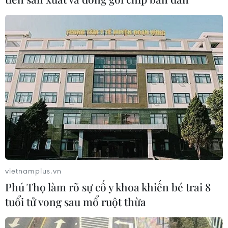
Hàn Quốc tái khẳng định mục tiêu
chung sống hòa bình với Triều Tiên
06/08/2026 15:33
Lở đất tại Philippines khiến ít nhất 4
người thiệt mạng
06/08/2026 15:06
Trung Quốc thử nghiệm tuyến tàu
cao tốc xuyên vùng đất đóng băng
vietnamplus.vn
vĩnh cửu
Phú Thọ làm rõ sự cố y khoa khiến bé trai 8
06/08/2026 12:35
tuổi tử vong sau mổ ruột thừa
Trung Quốc vận hành giàn phát điện