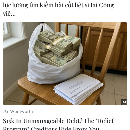
lực lượng tìm kiếm hài cốt liệt sĩ tại Công
viê…
TIN LIÊN QUAN
JG Wentworth
$15k In Unmanageable Debt? The "Relief
Program" Creditors Hide From You