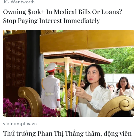
JG Wentworth
Owning $10k+ In Medical Bills Or Loans?
Stop Paying Interest Immediately
#Quân sự
#Ri Son-Gwon
#Sỹ quan quân đội
#Ủy ban Tái Thống nhất Hòa bình Triều Tiên
#CPRK
#Tình hình Triều Tiên
Triều Tiên
Theo dõi VietnamPlus
vietnamplus.vn
Thứ trưởng Phan Thị Thắng thăm, động viên