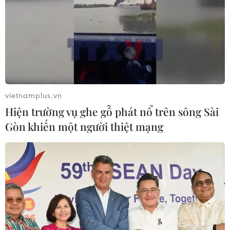
08/08/2026 12:52
Động lực mới cho hợp tác thương
mại Việt Nam-Australia
08/08/2026 12:20
vietnamplus.vn
Hiện trường vụ ghe gỗ phát nổ trên sông Sài
Việt Nam-Ấn Độ thúc đẩy hợp tác
Gòn khiến một người thiệt mạng
nghiên cứu, đào tạo và tư vấn chính
sách
08/08/2026 10:28
Chuyên gia Australia: Quan hệ Việt
Nam-Australia có độ tin cậy chính trị
cao