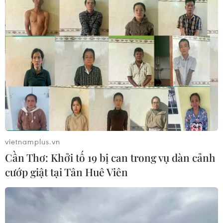
vietnamplus.vn
Cần Thơ: Khởi tố 19 bị can trong vụ dàn cảnh
cướp giật tại Tân Huê Viên