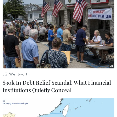
Mỹ cảnh báo trừng phạt các công ty Trung
Quốc liên quan Triều Tiên
02/12/2016 23:21
Bộ Ngoại giao Mỹ cảnh báo sẽ áp đặt trừng phạt các
công ty Trung Quốc làm ăn trái phép với Triều Tiên nếu
Trung Quốc không thực thi lệnh trừng phạt với Triều Tiên.
JG Wentworth
$30k In Debt Relief Scandal: What Financial
Institutions Quietly Conceal