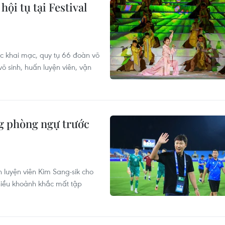
hội tụ tại Festival
hức khai mạc, quy tụ 66 đoàn võ
õ sinh, huấn luyện viên, vận
ng phòng ngự trước
 luyện viên Kim Sang-sik cho
hiều khoảnh khắc mất tập