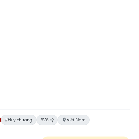
#Huy chương
#Võ sỹ
Việt Nam