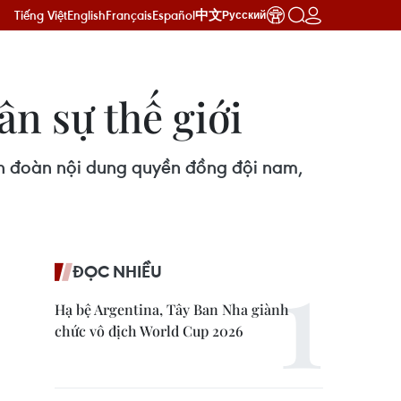
Tiếng Việt
English
Français
Español
中文
Русский
n sự thế giới
àn đoàn nội dung quyền đồng đội nam,
ĐỌC NHIỀU
Hạ bệ Argentina, Tây Ban Nha giành
chức vô địch World Cup 2026