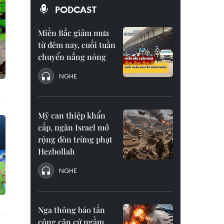
PODCAST
Miền Bắc giảm mưa
từ đêm nay, cuối tuần
chuyển nắng nóng
NGHE
Mỹ can thiệp khẩn
cấp, ngăn Israel mở
rộng đòn trừng phạt
Hezbollah
NGHE
Nga thông báo tấn
công căn cứ ngầm