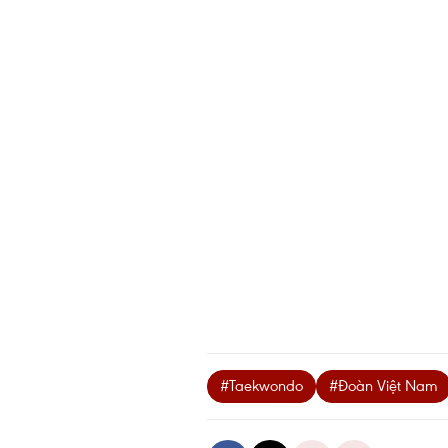
#Taekwondo
#Đoàn Việt Nam