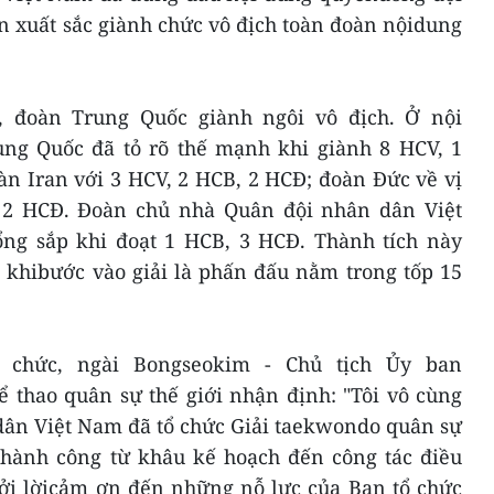
n xuất sắc giành chức vô địch toàn đoàn nộidung
 đoàn Trung Quốc giành ngôi vô địch. Ở nội
ung Quốc đã tỏ rõ thế mạnh khi giành 8 HCV, 1
àn Iran với 3 HCV, 2 HCB, 2 HCĐ; đoàn Đức về vị
, 2 HCĐ. Đoàn chủ nhà Quân đội nhân dân Việt
ng sắp khi đoạt 1 HCB, 3 HCĐ. Thành tích này
c khibước vào giải là phấn đấu nằm trong tốp 15
 chức, ngài Bongseokim - Chủ tịch Ủy ban
 thao quân sự thế giới nhận định: "Tôi vô cùng
n Việt Nam đã tổ chức Giải taekwondo quân sự
cthành công từ khâu kế hoạch đến công tác điều
 gởi lờicảm ơn đến những nỗ lực của Ban tổ chức