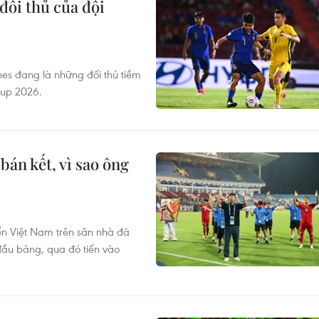
đối thủ của đội
nes đang là những đối thủ tiềm
Cup 2026.
bán kết, vì sao ông
ển Việt Nam trên sân nhà đã
đầu bảng, qua đó tiến vào