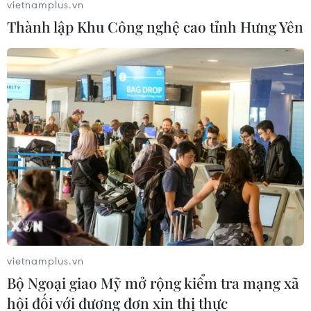
vietnamplus.vn
06/08/2026 09:06
Thành lập Khu Công nghệ cao tỉnh Hưng Yên
Giá dầu tăng khi nhà đầu tư thận
trọng trước tình hình Trung Đông
06/08/2026 09:03
Giá vàng tăng phiên thứ tư liên tiếp,
chạm mức cao nhất trong 7 tuần
06/08/2026 08:36
vietnamplus.vn
Ninh Bình phê duyệt hơn 500 tỷ
Bộ Ngoại giao Mỹ mở rộng kiểm tra mạng xã
đồng xây dựng nhà chung cư cho
hội đối với đương đơn xin thị thực
thuê