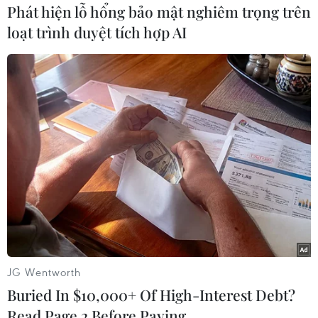
#Đất trồng
Lào
Phát hiện lỗ hổng bảo mật nghiêm trọng trên
loạt trình duyệt tích hợp AI
Theo dõi VietnamPlus
TIN CÙNG CHUYÊN MỤC
Ngoại giao kinh tế: Kiến tạo hệ sinh
thái đồng hành và thúc đẩy tự chủ
công nghệ
JG Wentworth
06/08/2026 15:33
Buried In $10,000+ Of High-Interest Debt?
Read Page 2 Before Paying