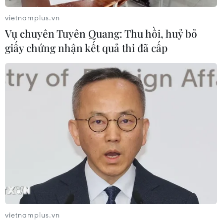
vietnamplus.vn
Đồng USD trước bước ngoặt do đồng
Vụ chuyên Tuyên Quang: Thu hồi, huỷ bỏ
yen mạnh lên và số liệu việc làm Mỹ
giấy chứng nhận kết quả thi đã cấp
06/08/2026 05:14
Tây Ninh: Tạo điều kiện hình thành
doanh nghiệp công nghệ chiến lược
06/08/2026 04:45
Chủ động nguồn điện phục vụ Hội
nghị cấp cao APEC 2027
06/08/2026 04:31
vietnamplus.vn