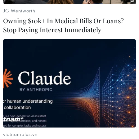
JG Wentworth
(TTXVN/Vietnam+)
Owning $10k+ In Medical Bills Or Loans?
Stop Paying Interest Immediately
#Việt Nam
#Lào
#Cây công nghiệp
#Cây cao su
vietnamplus.vn