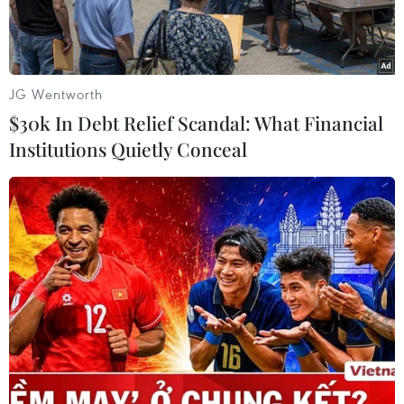
trồng cây cao su vàxây dựng nhà máy chế biến
cao su tại huyện Sa Muồi, tỉnh Salavan, Lào.
Đại diện Chính phủ Lào là Thứ trưởng Bộ Kế
JG Wentworth
hoạch và Đầu tư Lào BounthavySisouphanthong.
$30k In Debt Relief Scandal: What Financial
Institutions Quietly Conceal
Đại diện phía Việt Nam là ông Lê Văn Lưu, Chủ
tịch kiêm Tổng giám đốc Công tyCao su Quảng
Trị.
Công ty Cao su Quảng Trị là một doanh nghiệp
nhà nước. Lãnh đạo tỉnh Quảng Trịgiao cho
công ty thực hiện dự án đất trồng cao su tại
huyện Sa Muồi nhằm thúcđẩy hợp tác đầu tư
giữa hai tỉnh, đồng thời giúp nhân dân địa
phương có thêmcông ăn việc làm, tăng thu