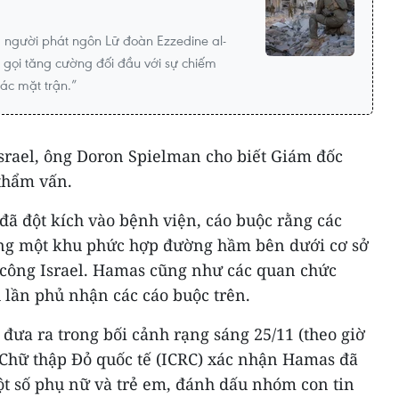
V, người phát ngôn Lữ đoàn Ezzedine al-
 gọi tăng cường đối đầu với sự chiếm
các mặt trận.”
srael, ông Doron Spielman cho biết Giám đốc
 thẩm vấn.
 đã đột kích vào bệnh viện, cáo buộc rằng các
ng một khu phức hợp đường hầm bên dưới cơ sở
n công Israel. Hamas cũng như các quan chức
 lần phủ nhận các cáo buộc trên.
ưa ra trong bối cảnh rạng sáng 25/11 (theo giờ
 Chữ thập Đỏ quốc tế (ICRC) xác nhận Hamas đã
ột số phụ nữ và trẻ em, đánh dấu nhóm con tin