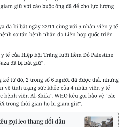
l giam giữ với cáo buộc ông đã để cho lực lượng
ã bị bắt ngày 22/11 cùng với 5 nhân viên y tế
mệnh sơ tán bệnh nhân do Liên hợp quốc triển
y tế của Hiệp hội Trăng lưỡi liềm Đỏ Palestine
aza đã bị bắt giữ”.
 kể từ đó, 2 trong số 6 người đã được thả, nhưng
in về tình trạng sức khỏe của 4 nhân viên y tế
c bệnh viện Al-Shifa". WHO kêu gọi bảo vệ "các
 trong thời gian họ bị giam giữ".
u gọi leo thang đối đầu