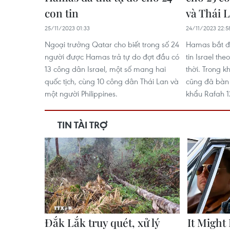
con tin
và Thái 
25/11/2023 01:33
24/11/2023 22:5
Ngoại trưởng Qatar cho biết trong số 24
Hamas bắt đầ
người được Hamas trả tự do đợt đầu có
tin Israel t
13 công dân Israel, một số mang hai
thời. Trong 
quốc tịch, cùng 10 công dân Thái Lan và
cũng đã bàn 
một người Philippines.
khẩu Rafah 1