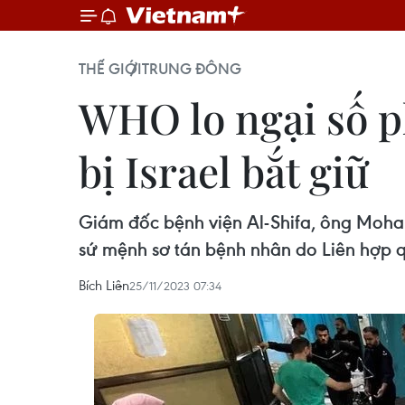
THẾ GIỚI
TRUNG ĐÔNG
WHO lo ngại số p
bị Israel bắt giữ
Giám đốc bệnh viện Al-Shifa, ông Moha
sứ mệnh sơ tán bệnh nhân do Liên hợp qu
Bích Liên
25/11/2023 07:34