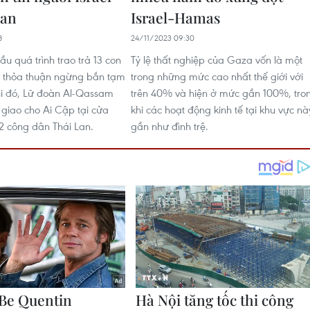
Lan
Israel-Hamas
8
24/11/2023 09:30
u quá trình trao trả 13 con
Tỷ lệ thất nghiệp của Gaza vốn là một
heo thỏa thuận ngừng bắn tạm
trong những mức cao nhất thế giới với
khi đó, Lữ đoàn Al-Qassam
trên 40% và hiện ở mức gần 100%, tro
giao cho Ai Cập tại cửa
khi các hoạt động kinh tế tại khu vực nà
2 công dân Thái Lan.
gần như đình trệ.