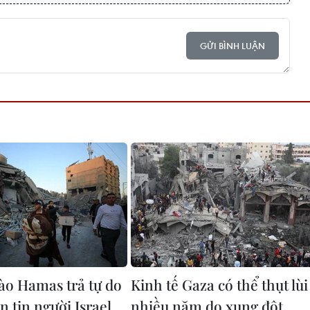
GỬI BÌNH LUẬN
ào Hamas trả tự do
Kinh tế Gaza có thể thụt lùi
n tin người Israel
nhiều năm do xung đột