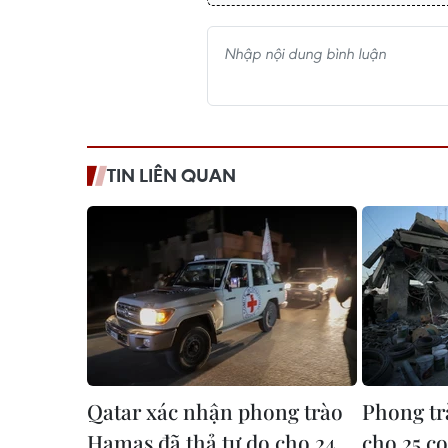
TIN LIÊN QUAN
Qatar xác nhận phong trào
Phong tr
Hamas đã thả tự do cho 24
cho 25 co