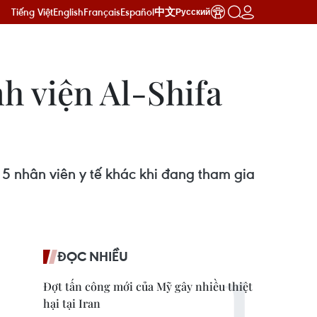
Tiếng Việt
English
Français
Español
中文
Русский
h viện Al-Shifa
 nhân viên y tế khác khi đang tham gia
ĐỌC NHIỀU
Đợt tấn công mới của Mỹ gây nhiều thiệt
hại tại Iran