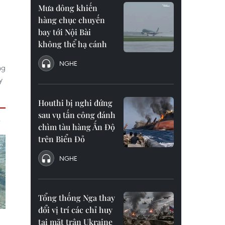
Mưa dông khiến
hàng chục chuyến
bay tới Nội Bài
không thể hạ cánh
NGHE
ng
y
Houthi bị nghi đứng
sau vụ tấn công đánh
chìm tàu hàng Ấn Độ
trên Biển Đỏ
NGHE
Tổng thống Nga thay
đổi vị trí các chỉ huy
tại mặt trận Ukraine