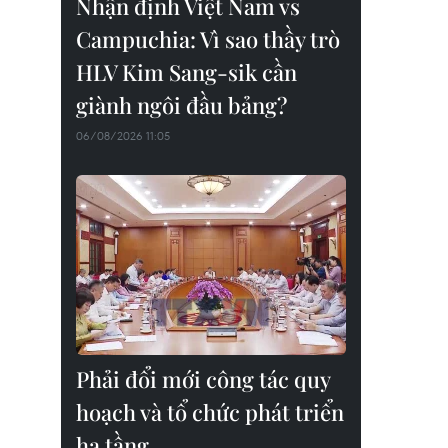
Nhận định Việt Nam vs
Campuchia: Vì sao thầy trò
HLV Kim Sang-sik cần
giành ngôi đầu bảng?
06/08/2026 11:05
Phải đổi mới công tác quy
hoạch và tổ chức phát triển
hạ tầng