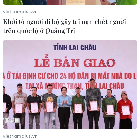
trong ngày đàm phán đầu tiên
vietnamplus.vn
05/08/2026 15:01
Khởi tố người đi bộ gây tai nạn chết người
trên quốc lộ ở Quảng Trị
Xung đột tại Trung Đông: Tàu hàng
Ấn Độ bị đánh chìm trên Biển Đỏ
05/08/2026 04:40
Israel phát triển xét nghiệm máu đơn
giản giúp phát hiện sớm ung thư
phổi
05/08/2026 03:42
Italy có thể tham gia cơ chế xác minh
vietnamplus.vn