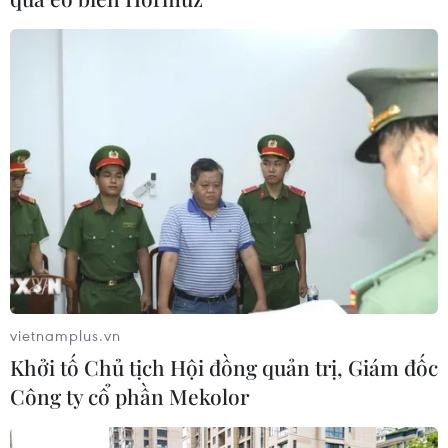
04/08/2026 14:56
Israel và Hội đồng Hòa bình thảo
luận giải giáp vũ khí tại Gaza
04/08/2026 05:06
Iran đề xuất thành lập liên minh an
ninh giữa các nước Hồi giáo trong
khu vực
04/08/2026 03:21
vietnamplus.vn
Khởi tố Chủ tịch Hội đồng quản trị, Giám đốc
Iran ra điều kiện gì với Mỹ
Công ty cổ phần Mekolor
trước khi mở lại Eo biển Hormuz?
03/08/2026 16:12