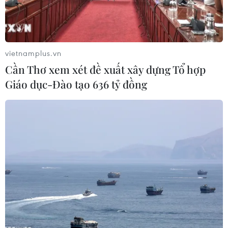
vietnamplus.vn
Cần Thơ xem xét đề xuất xây dựng Tổ hợp
Giáo dục-Đào tạo 636 tỷ đồng
Một phiên họp Quốc hội Israel ở Jerusalem. (Ảnh tư liệu:
AFP/TTXVN)
Theo phóng viên TTXVN tại Tel Aviv, Quốc hội
Israel (Knesset) ngày 13/3 đã phê chuẩn dự luật
ngân sách sửa đổi 2024, bổ sung hàng chục tỷ