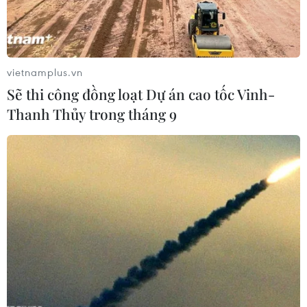
bảo cung cấp thêm viện trợ nhân đạo cho vùng lãnh thổ
ven biển đang bị phong tỏa của Palestine.
vietnamplus.vn
Sẽ thi công đồng loạt Dự án cao tốc Vinh-
Thanh Thủy trong tháng 9
Liban sẽ gửi đơn khiếu nại Israel lên Hội