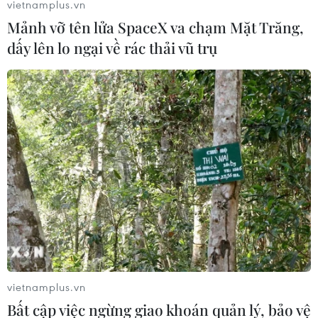
vietnamplus.vn
Mảnh vỡ tên lửa SpaceX va chạm Mặt Trăng,
dấy lên lo ngại về rác thải vũ trụ
vietnamplus.vn
Bất cập việc ngừng giao khoán quản lý, bảo vệ