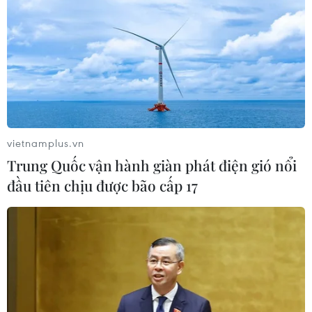
vietnamplus.vn
Quốc hội Israel thông qua quyết định
Trung Quốc vận hành giàn phát điện gió nổi
phản đối công nhận Nhà nước Palestine
đầu tiên chịu được bão cấp 17
21/02/2024 22:52
Bộ Ngoại giao Palestine tái khẳng định tư cách thành
viên đầy đủ của Nhà nước Palestine tại Liên hợp quốc
hay việc được công nhận bởi các quốc gia khác không
cần phải có sự cho phép từ phía Israel.