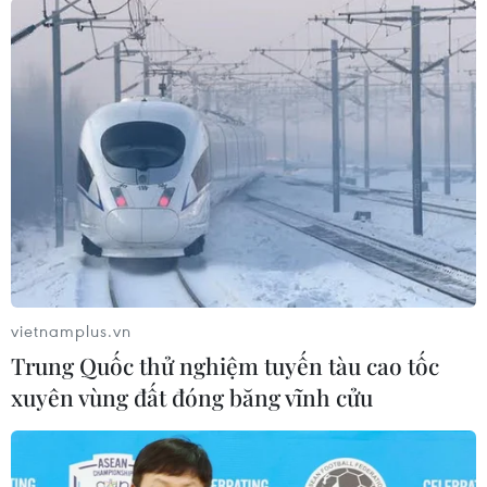
tế Israel xuống còn A2, do lo ngại các rủi ro
chính trị và tài chính gây ra bởi cuộc xung đột
với Hamas./.
(TTXVN/Vietnam+)
vietnamplus.vn
Trung Quốc thử nghiệm tuyến tàu cao tốc
xuyên vùng đất đóng băng vĩnh cửu