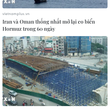
USD để tài trợ cho các khoản chi liên quan đến
cuộc xung đột đang diễn ra với phong trào
vietnamplus.vn
Hamas tại Dải Gaza.
Iran và Oman thống nhất mở lại eo biển
Với tỷ lệ đại biểu bỏ phiếu ủng hộ-phản đối là
Hormuz trong 60 ngày
63-55, Knesset đã thông qua tổng dự toán ngân
sách do chính phủ đề xuất là 584 tỷ NIS (khoảng
160 tỷ USD), chưa kể 140 tỷ NIS để thanh toán
các khoản nợ đến hạn.
Phát biểu sau khi ngân sách được thông qua, Bộ
trưởng Tài chính Bezalel Smotrich nêu rõ:
“Ngân sách chiến tranh sửa đổi… có các mục
tiêu rõ ràng: Giành thắng lợi trong chiến tranh,
chi trả cho lực lượng quân nhân dự bị, tăng
cường mặt trận nội địa và tiếp tục thúc đẩy nền
kinh tế Israel.”