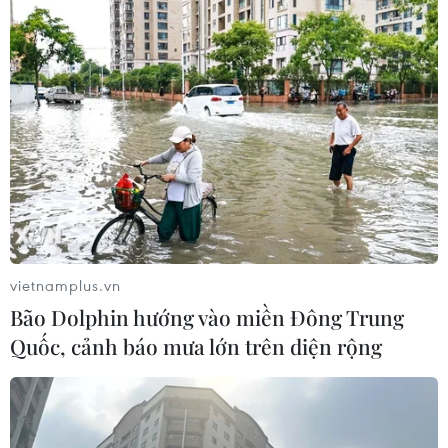
Iran tuyên bố chưa đạt đủ điều kiện
để mở lại eo biển Hormuz
03/08/2026 15:59
Làn sóng người Israel di cư ra nước
ngoài vẫn ở mức kỷ lục
03/08/2026 11:32
vietnamplus.vn
Bão Dolphin hướng vào miền Đông Trung
Quốc, cảnh báo mưa lớn trên diện rộng
Tín hiệu tích cực đối với tiến trình
phục hồi kinh tế của Syria
03/08/2026 07:22