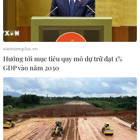
vietnamplus.vn
Hướng tới mục tiêu quy mô dự trữ đạt 1%
GDP vào năm 2030
Xung đột Hamas-Israel: Iran tổ chức hội
nghị quốc tế về tình hình Dải Gaza
24/12/2023 02:46
Hội nghị diễn ra tại Thủ đô Tehran của Iran nhằm mục
đích kêu gọi dỡ bỏ lệnh phong tỏa ở Dải Gaza và đảm