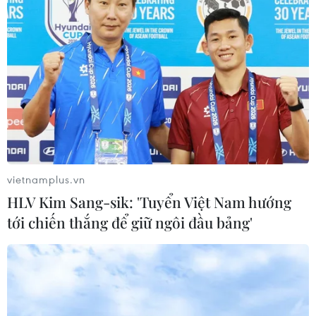
#Xung đột Hamas-Israel
#Quốc hội Israel
#Dải Gaza
Israel
Theo dõi VietnamPlus
vietnamplus.vn
HLV Kim Sang-sik: 'Tuyển Việt Nam hướng
tới chiến thắng để giữ ngôi đầu bảng'
TIN LIÊN QUAN