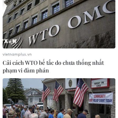
Xung đột Hamas-Israel: Israel chưa chấp thuận
kế hoạch về Dải Gaza
Israel và Hội đồng Hòa bình thảo luận giải giáp
vũ khí tại Gaza
Israel hoài nghi việc Hamas giải giáp theo thỏa
thuận Gaza
Xung đột Hamas-Israel: Phản ứng quốc tế về lộ
vietnamplus.vn
trình hòa bình 15 điểm ở Dải Gaza
Cải cách WTO bế tắc do chưa thống nhất
phạm vi đàm phán
TIN LIÊN QUAN