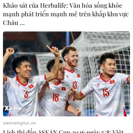
Khảo sát của Herbalife: Văn hóa sống khỏe
mạnh phát triển mạnh mẽ trên khắp khu vực
Châu …
vietnamplus.vn
Lịch thi đấu ASEAN Cup 2026 ngày 7/8: Việt