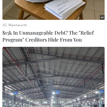
JG Wentworth
$15k In Unmanageable Debt? The "Relief
Program" Creditors Hide From You
Nạn nhân bị thương trong cuộc không kích của Israel xuống
Rafah, Dải Gaza, ngày 18/1/2024. (Ảnh: THX/TTXVN)
Theo phóng viên TTXVN tại Geneva, ngày 25/1,
Tổng Giám đốc Tổ chức Y tế Thế giới (WHO)
Tedros Adhanom Ghebreyesus kêu gọi ngừng