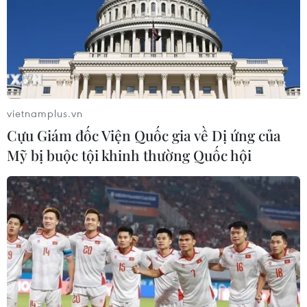
ngoài vẫn ở mức kỷ lục
03/08/2026 11:32
Tín hiệu tích cực đối với tiến trình
phục hồi kinh tế của Syria
vietnamplus.vn
03/08/2026 07:22
Cựu Giám đốc Viện Quốc gia về Dị ứng của
Mỹ bị buộc tội khinh thường Quốc hội
Tổng thống Mỹ: Các bên đạt bước
tiến hướng tới chấm dứt xung đột với
Iran
03/08/2026 06:24
Tổng thống Trump thông báo thời
điểm Mỹ nối lại đàm phán với Iran