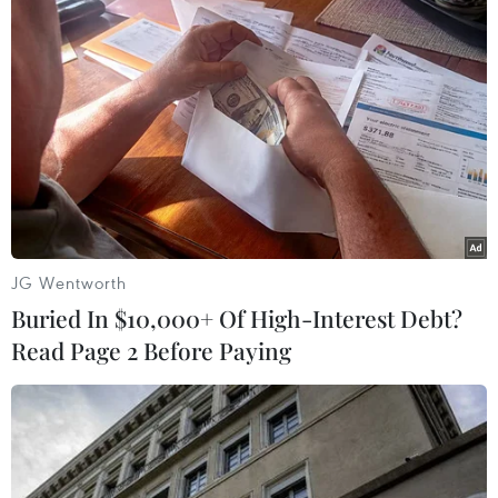
#WHO
#Dải Gaza
#Ngừng bắn
Israel
Palestine
Theo dõi VietnamPlus
JG Wentworth
Buried In $10,000+ Of High-Interest Debt?
Read Page 2 Before Paying
XUNG ĐỘT ISRAEL-HAMAS
Xung đột Israel-Hamas: Ít nhất 300 trẻ em thiệt
mạng trong 300 ngày qua