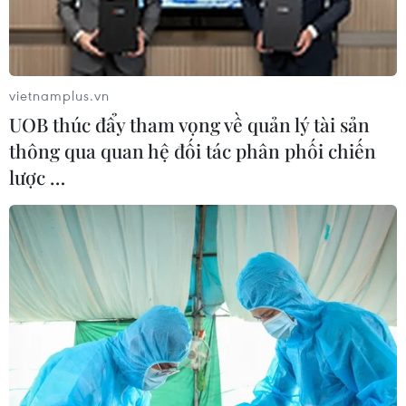
luyện của Liên hợp quốc tại Dải Gaza.
vietnamplus.vn
UOB thúc đẩy tham vọng về quản lý tài sản
thông qua quan hệ đối tác phân phối chiến
lược …
WFP cảnh báo tình hình lương thực tại Dải
Gaza đang lún sâu vào thảm họa