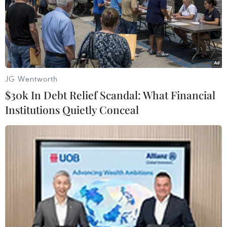
JG Wentworth
$30k In Debt Relief Scandal: What Financial
Institutions Quietly Conceal
Mỹ lên án vụ tấn công trung tâm huấn
luyện của Liên hợp quốc tại Dải Gaza
25/01/2024 05:46
Phó phát ngôn viên Bộ Ngoại giao Mỹ Vedant Patel
đánh giá tình hình "cực kỳ đáng lo ngại" sau vụ tấn
công ngày 24/1 của Israel vào một trung tâm huấn