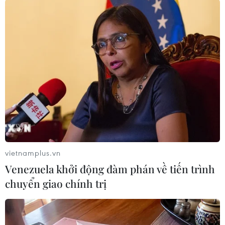
trầm trọng và nguy cơ xảy ra nạn
đói gia tăng từng ngày, khi xung
đột Hamas và lực lượng Israel
hạn chế hoạt động viện trợ thực
phẩm.
(TTXVN/Vietnam+)
vietnamplus.vn
Venezuela khởi động đàm phán về tiến trình
chuyển giao chính trị