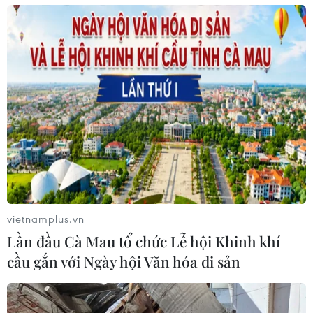
vietnamplus.vn
Lần đầu Cà Mau tổ chức Lễ hội Khinh khí
cầu gắn với Ngày hội Văn hóa di sản