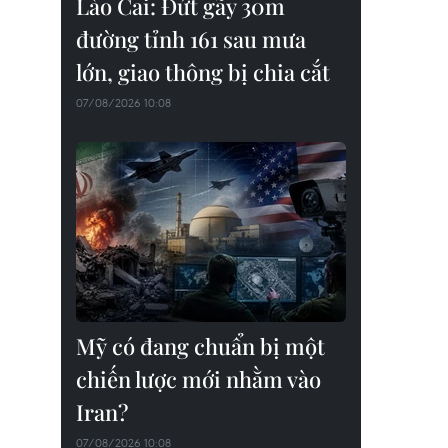
Lào Cai: Đứt gãy 30m
đường tỉnh 161 sau mưa
lớn, giao thông bị chia cắt
07/08/2026 10:08
Mỹ có đang chuẩn bị một
chiến lược mới nhằm vào
Iran?
07/08/2026 10:08