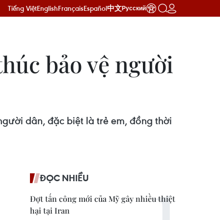
Tiếng Việt
English
Français
Español
中文
Русский
 thúc bảo vệ người
gười dân, đặc biệt là trẻ em, đồng thời
ĐỌC NHIỀU
Đợt tấn công mới của Mỹ gây nhiều thiệt
hại tại Iran