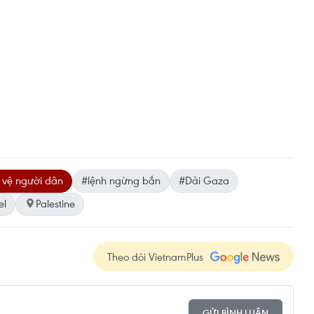
 vệ người dân
#lệnh ngừng bắn
#Dải Gaza
el
Palestine
Theo dõi VietnamPlus
GỬI BÌNH LUẬN