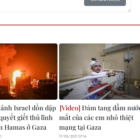
ảnh Israel dồn dập
Đám tang đẫm nướ
uyết giết thủ lĩnh
mắt của các em nhỏ thiệt
m Hamas ở Gaza
mạng tại Gaza
0
17/05/2021 07:16