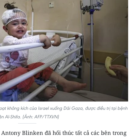
oạt không kích của Israel xuống Dải Gaza, được điều trị tại bệnh
ện Al-Shifa. (Ảnh: AFP/TTXVN)
Antony Blinken đã hối thúc tất cả các bên trong