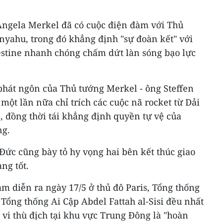
ngela Merkel đã có cuộc điện đàm với Thủ
nyahu, trong đó khẳng định "sự đoàn kết" với
alestine nhanh chóng chấm dứt làn sóng bạo lực
.
phát ngôn của Thủ tướng Merkel - ông Steffen
 một lần nữa chỉ trích các cuộc nã rocket từ Dải
l, đồng thời tái khẳng định quyền tự vệ của
ng.
ức cũng bày tỏ hy vọng hai bên kết thúc giao
ng tốt.
àm diễn ra ngày 17/5 ở thủ đô Paris, Tổng thống
ng thống Ai Cập Abdel Fattah al-Sisi đều nhất
 vi thù địch tại khu vực Trung Đông là "hoàn