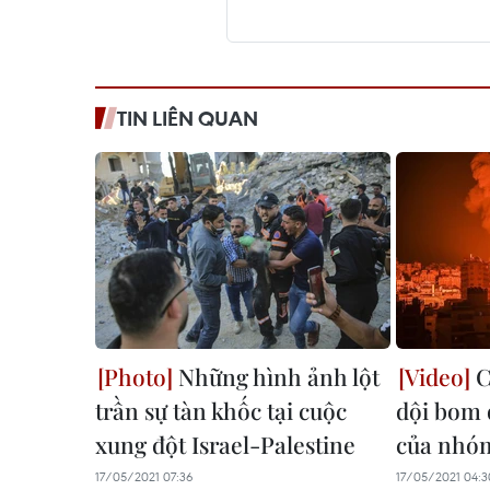
TIN LIÊN QUAN
Những hình ảnh lột
C
trần sự tàn khốc tại cuộc
dội bom q
xung đột Israel-Palestine
của nhó
17/05/2021 07:36
17/05/2021 04:3