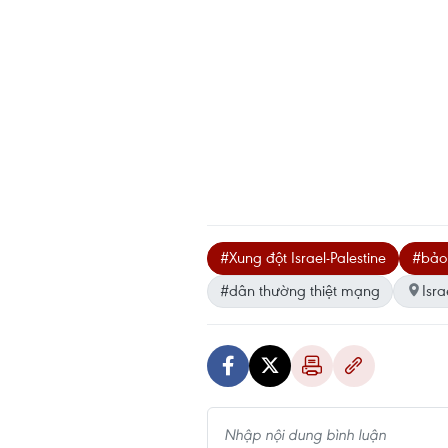
#Xung đột Israel-Palestine
#bảo
#dân thường thiệt mạng
Isra