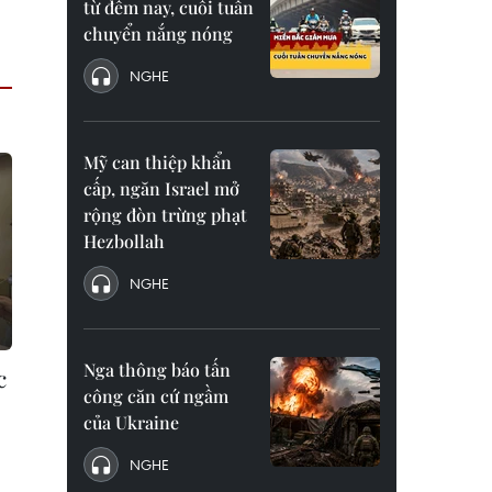
từ đêm nay, cuối tuần
chuyển nắng nóng
NGHE
Mỹ can thiệp khẩn
cấp, ngăn Israel mở
rộng đòn trừng phạt
Hezbollah
NGHE
Nga thông báo tấn
c
công căn cứ ngầm
của Ukraine
NGHE