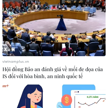
Saudi Arabia bắn hạ máy bay không người
lái đầy thuốc nổ của Houthi
27/05/2019 05:00
Không quân Saudi Arabia đã bắn hạ một máy bay
không người lái chứa đầy chất nổ của phiến quân
Houthi tại nước láng giềng Yemen, trong đó, mục tiêu
tấn công là một sân bay ở phía Nam Saudi Arabia.
vietnamplus.vn
Hội đồng Bảo an đánh giá về mối đe dọa của
IS đối với hòa bình, an ninh quốc tế