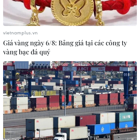
không.
vietnamplus.vn
Giá vàng ngày 6/8: Bảng giá tại các công ty
vàng bạc đá quý
Trong ảnh: phiến quân Houthi tại Yemen bị không quân Saudi
Arabia bắn hạ ngày 26/5/2019. (Ảnh: SPA/TTXVN)
Lực lượng liên quân do Saudi Arabia đứng đầu
tại Yemen đã tấn công các vị trí quân sự ở thủ
đô Sanaa đang nằm dưới sự kiểm soát của