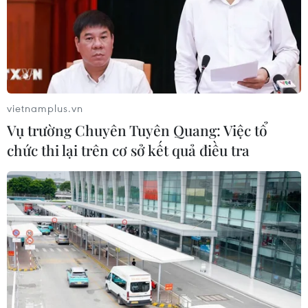
Israel nâng mức cảnh báo trước khả
năng Mỹ tấn công Iran
02/08/2026 01:10
vietnamplus.vn
Vụ trường Chuyên Tuyên Quang: Việc tổ
Ai Cập chuẩn bị tổ chức họp 4 bên về
chức thi lại trên cơ sở kết quả điều tra
thực thi lệnh ngừng bắn ở Gaza
02/08/2026 00:22
Iran cảnh báo các nước hỗ trợ Mỹ có
thể bị cuốn vào xung đột
01/08/2026 14:14