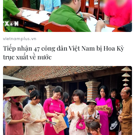
vietnamplus.vn
Tiếp nhận 47 công dân Việt Nam bị Hoa Kỳ
trục xuất về nước
TIN CÙNG CHUYÊN MỤC