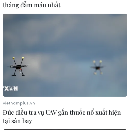
tháng đẫm máu nhất
#Yemen
#phiến quân Houthi
#liên quân Arab
#Saudi Arabia
#Hệ thống phòng không
#Tên lửa
#Đánh chặn
#Máy bay không người lái
Yemen
vietnamplus.vn
Đức điều tra vụ UAV gắn thuốc nổ xuất hiện
tại sân bay
Theo dõi VietnamPlus