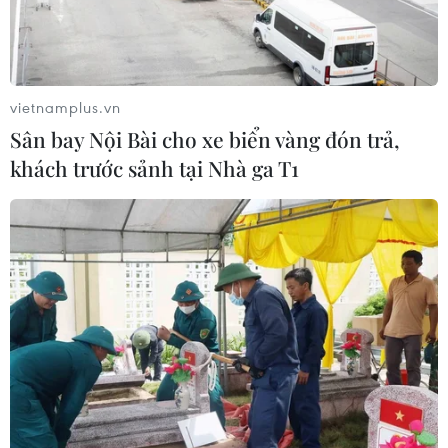
Xung đột Hamas-Israel: Phản ứng
quốc tế về lộ trình hòa bình 15 điểm ở
Dải Gaza
vietnamplus.vn
01/08/2026 11:52
Sân bay Nội Bài cho xe biển vàng đón trả,
khách trước sảnh tại Nhà ga T1
Lưu lượng tàu thuyền qua eo biển
Hormuz giảm xuống mức thấp kỷ lục
01/08/2026 09:54
Xung đột Hamas-Israel: Hội đồng
Hòa bình công bố lộ trình 15 điểm
31/07/2026 23:14