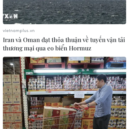
vietnamplus.vn
Iran và Oman đạt thỏa thuận về tuyến vận tải
thương mại qua eo biển Hormuz
Không kích tại thủ đô Sanaa của Yemen
làm nhiều người thương vong
13/06/2019 09:03
Kênh truyền hình Al-Masirah của nhóm phiến quân
Houthi ngày 13/6 đưa tin liên quân do Saudi Arabia