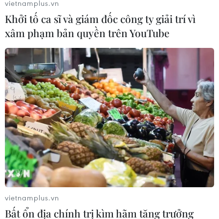
vietnamplus.vn
14/06/2019 03:55
Khởi tố ca sĩ và giám đốc công ty giải trí vì
Lực lượng phòng không Saudi Arabia đã chặn đứng 5
xâm phạm bản quyền trên YouTube
máy bay không người lái của phiến quân Houthi trong
một vụ tấn công nhằm vào sân bay Abha và thành phố
Khamis Mushait
vietnamplus.vn
Bất ổn địa chính trị kìm hãm tăng trưởng