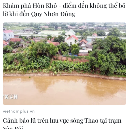
phủ của Thủ tướng Yemen Mansour Hadi.
Khám phá Hòn Khô - điểm đến không thể bỏ
lỡ khi đến Quy Nhơn Đông
Các cuộc giao tranh mới ở Yemen khiến
vietnamplus.vn
300 người chết, bị thương
Cảnh báo lũ trên lưu vực sông Thao tại trạm
Yên Bái
11/08/2019 10:51