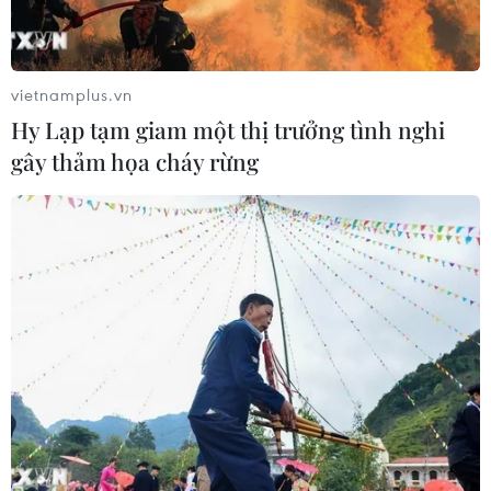
vietnamplus.vn
Hy Lạp tạm giam một thị trưởng tình nghi
gây thảm họa cháy rừng
Liên quân Arab tấn công các khu vực đe
dọa Chính phủ Yemen
11/08/2019 04:46
Kênh truyền hình nhà nước Saudi Arabia nêu rõ: "Đây là
chiến dịch đầu tiên và sẽ được tiếp nối bởi những chiến
dịch khác, nếu tuyên bố của liên quân không được tuân
thủ."