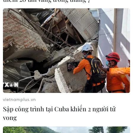
trị và an ninh khi can dự vào tình hình ở
Yemen.
Với vai trò đứng đầu liên quân Arab, Saudi
Arabia cũng không thể dễ dàng tuyên bố rút
quân khỏi Yemen, bởi điều đó đồng nghĩa với
việc thừa nhận thất bại trước Houthi và thế lực
đứng đằng sau nhóm này.
Về phần UAE, việc can dự vào Yemen được cho
là xuất phát từ tính toán kinh tế nhiều hơn, cụ
thể là đảm bảo những lợi ích kinh tế của UAE
liên quan đến các tuyến đường vận chuyển
vietnamplus.vn
hàng hóa và dầu mỏ ở Vịnh Aden và Eo biển
Sập công trình tại Cuba khiến 2 người tử
Mandeb, hướng tới khu vực Sừng châu Phi.
vong
Trong bối cảnh chính phủ của Tổng thống Hadi
đã thể hiện sự “bất lực,” yếu ớt và không có