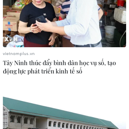
Theo dõi VietnamPlus
vietnamplus.vn
Tây Ninh thúc đẩy bình dân học vụ số, tạo
TIN LIÊN QUAN
động lực phát triển kinh tế số