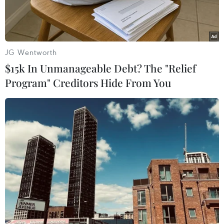
JG Wentworth
$15k In Unmanageable Debt? The "Relief
Program" Creditors Hide From You
Lực lượng an ninh được triển khai tại hiện trường vụ tấn công ở
thành phố Aden, Yemen. (Ảnh: AFP/TTXVN)
Những cuộc giao tranh quyết liệt ở thành phố
cảng Aden của Yemen và việc liên quân Arab
Saudi Arabia tấn công vào thành phố này đang
biến Yemen trở lại thành điểm nóng bất ổn ở