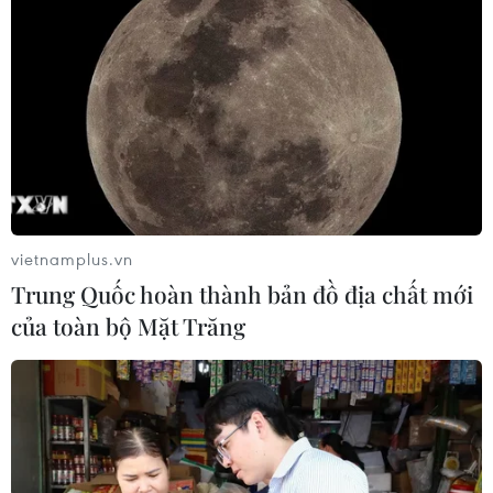
vietnamplus.vn
Trung Quốc hoàn thành bản đồ địa chất mới
của toàn bộ Mặt Trăng
#Yemen
#Điểm nóng bất ổn ở Trung Đông
#Thành phố cảng Aden
#Vòng xoáy bạo lực
Yemen