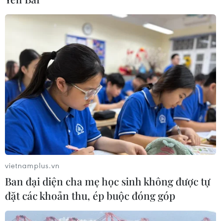
Báo cáo sơ bộ của cho thấy đã có khoảng 40 người tử
vong và 260 người bị thương trong các cuộc giao tranh
giữa các lực lượng ủng hộ Chính phủ Yemen và các
phần tử ly khai tại Aden.
vietnamplus.vn
Ban đại diện cha mẹ học sinh không được tự
đặt các khoản thu, ép buộc đóng góp