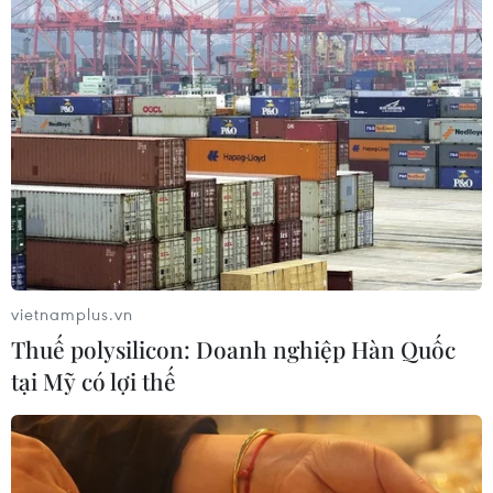
Yemen: Lực lượng miền Nam sẵn sàng
tham gia cuộc tiếp xúc hòa giải
12/08/2019 07:01
Thủ lĩnh STC Aidaroos al-Zubaidi cho biết lực lượng này
sẵn sàng tham gia "cuộc gặp hòa giải" giữa các bên tại
Yemen theo đề xuất của Saudi Arabia.
vietnamplus.vn
Thuế polysilicon: Doanh nghiệp Hàn Quốc
tại Mỹ có lợi thế