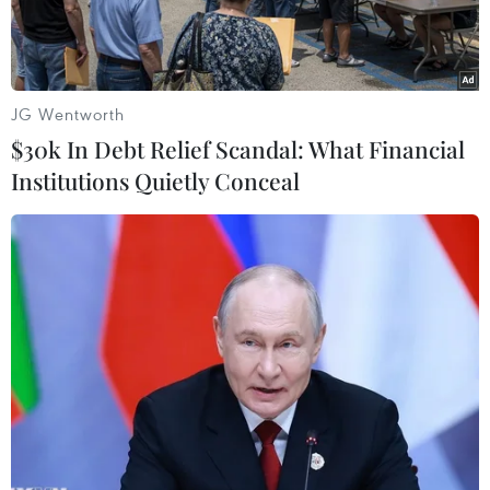
nghiệp khác.
JG Wentworth
$30k In Debt Relief Scandal: What Financial
Institutions Quietly Conceal
Trường hợp nhân viên đã được cấp Giấy đi đường có nhận
diện xin nghỉ việc, doanh nghiệp phải thực hiện thu hồi giấy này.
(Ảnh: TTXVN)
Ngày 14/9, Sở Công Thương Hà Nội ban hành