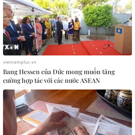
14/09/2021 00:16
Tính đến 19h00 ngày 13/9, toàn thành phố Hà Nội đã
lấy được 2.804.258 mẫu xét nghiệm, trong đó phát hiện
19 ca dương tính với SARS-CoV-2.
vietnamplus.vn
Bang Hessen của Đức mong muốn tăng
cường hợp tác với các nước ASEAN