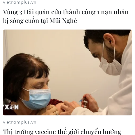
vietnamplus.vn
Vùng 3 Hải quân cứu thành công 1 nạn nhân
bị sóng cuốn tại Mũi Nghê
Bí thư thành ủy Hà Nội: Quyết tâm cao để
sớm nới lỏng giãn cách xã hội
14/09/2021 04:16
vietnamplus.vn
Thành ủy Hà Nội đang khẩn trương chỉ đạo chính
Thị trường vaccine thế giới chuyển hướng
quyền xây dựng nhanh kịch bản để “mở cửa,” cho