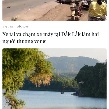
Tạo đột phá từ y tế cơ sở đến phát
triển nguồn nhân lực
02/08/2026 03:25
vietnamplus.vn
Xe tải va chạm xe máy tại Đắk Lắk làm hai
Báo động cận thị học đường khi
người thương vong
nhiều trẻ giảm thị lực từ rất sớm
01/08/2026 09:31
Thành phố Hồ Chí Minh phát triển
hệ thống y tế đa tầng, đồng bộ, thống
nhất
01/08/2026 09:14
Gia Lai xác thực 99,8% dữ liệu bảo