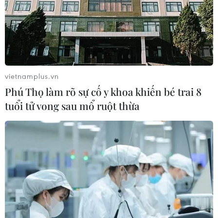
vietnamplus.vn
Phú Thọ làm rõ sự cố y khoa khiến bé trai 8
tuổi tử vong sau mổ ruột thừa