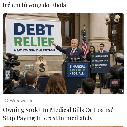
trong việc quản lý, giám sát việc tuân thủ các
trẻ em tử vong do Ebola
quy định vận chuyển hàng hóa bằng xe môtô,
xe hai bánh của đơn vị được cấp Giấy đi đường
có nhận diện.
"Lực lượng chức năng các quận, huyện, thị xã
tăng cường tuần tra, xử lý nghiêm các trường
hợp vi phạm," đại diện Sở Công Thương nhấn
mạnh./.
(Vietnam+)
JG Wentworth
Owning $10k+ In Medical Bills Or Loans?
Stop Paying Interest Immediately