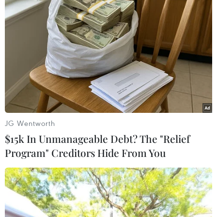
TIN LIÊN QUAN
JG Wentworth
$15k In Unmanageable Debt? The "Relief
Program" Creditors Hide From You
Sáng 14/9: Hà Nội thêm 3 ca mắc COVID-
19, có kết quả gần 3 triệu mẫu