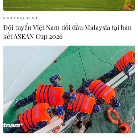
vietnamplus.vn
Đội tuyển Việt Nam đối đầu Malaysia tại bán
kết ASEAN Cup 2026
Trưa 14/9: Hà Nội thêm 8 ca mắc COVID-
19, trong đó có 1 ca cộng đồng
14/09/2021 05:41
Các ca bệnh phân bố theo quận/huyện: Thanh Xuân
(2); Hai Bà Trưng (2); Thanh Trì (2); Hoàng Mai (1); Đan
Phượng (01). 01 ca bệnh cộng đồng ghi nhận tại quận
Thanh Xuân, thuộc chùm sàng lọc ho sốt.