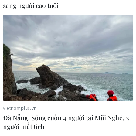
sang người cao tuổi
phép nhiều dịch vụ hoạt động trở lại và chuẩn bị phát
triển kinh tế, đón nhiều làn sóng đầu tư mới.
vietnamplus.vn
Đà Nẵng: Sóng cuốn 4 người tại Mũi Nghê, 3
người mất tích