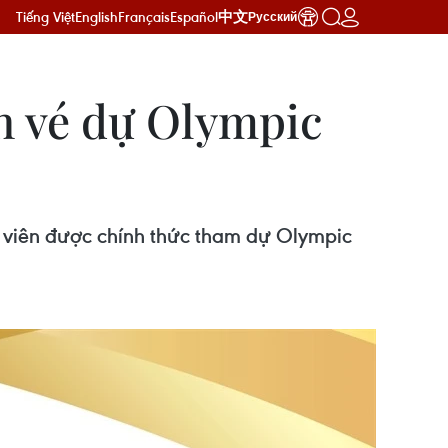
Tiếng Việt
English
Français
Español
中文
Русский
h vé dự Olympic
 viên được chính thức tham dự Olympic