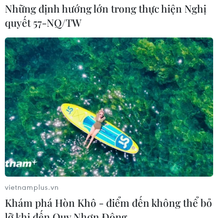
Những định hướng lớn trong thực hiện Nghị
quyết 57-NQ/TW
vietnamplus.vn
Khám phá Hòn Khô - điểm đến không thể bỏ
lỡ khi đến Quy Nhơn Đông