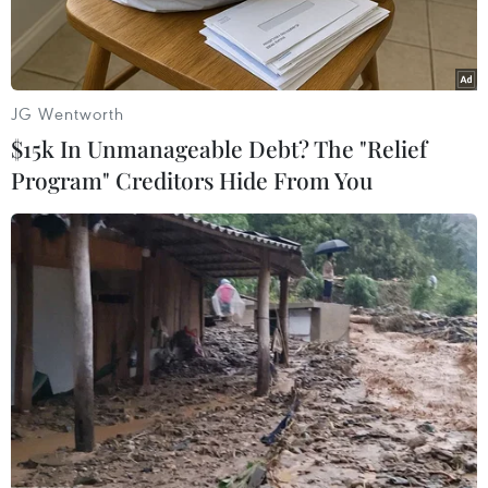
JG Wentworth
$15k In Unmanageable Debt? The "Relief
Program" Creditors Hide From You
Ảnh minh họa. (Nguồn: DeviantArt)
Ngày 28/11, mạng tin quốc phòng Ấn Độ cho
biết nước này đã hoàn tất việc chuyển giao 4
trực thăng chiến đấu cho Không quân
Afghanistan.