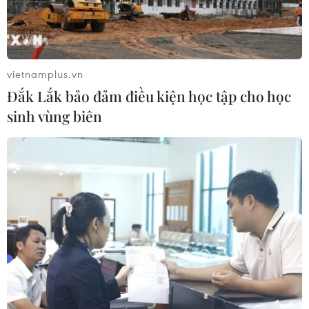
Xem thêm
vietnamplus.vn
Đắk Lắk bảo đảm điều kiện học tập cho học
sinh vùng biên
CƠ QUAN CHỦ QUẢN: THÔNG TẤN XÃ VIỆT NAM
Tổng Biên tập: TRẦN TIẾN DUẨN
Phó Tổng Biên tập: NGUYỄN THỊ TÁM, KHÚC THANH
THỦY
Sở hữu trí tuệ
Quy định sử dụng
RSS
Hỗ trợ
Ngôn ngữ
TTXVN
Dịch vụ tin
Quảng cáo