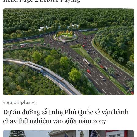
Lãnh đạo Ấn Độ-Afghanistan thảo luận về
an ninh và hợp tác song phương
vietnamplus.vn
25/12/2015 12:34
Dự án đường sắt nhẹ Phú Quốc sẽ vận hành
Trong khuôn khổ chuyến thăm, Thủ tướng Ấn Độ đã gặp
chạy thử nghiệm vào giữa năm 2027
Tổng thống nước chủ nhà Ashraf Ghani để thảo luận về
một loạt vấn đề, trong đó có an ninh và hợp tác song