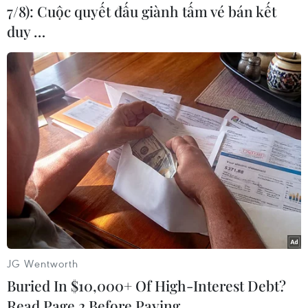
7/8): Cuộc quyết đấu giành tấm vé bán kết
duy …
#Vé máy bay
#Vé giá rẻ
#Hàng không
#Trực thăng chiến đấu
#Quốc phòng
#An ninh
Afghanistan
Ấn Độ
Theo dõi VietnamPlus
JG Wentworth
TIN LIÊN QUAN
Buried In $10,000+ Of High-Interest Debt?
Read Page 2 Before Paying