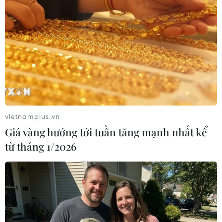
04/06/2016 10:43
Thủ tướng Ấn Độ Narendra Modi sáng 4/6 đã lên
đường, bắt đầu chuyến công du 5 nước gồm
Afghanistan, Qatar, Thụy Sĩ, Mỹ và Mexico.
vietnamplus.vn
Giá vàng hướng tới tuần tăng mạnh nhất kể
từ tháng 1/2026