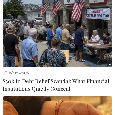
phương.
JG Wentworth
$30k In Debt Relief Scandal: What Financial
Institutions Quietly Conceal
Thủ tướng Ấn Độ Narendra Modi bắt đầu
chuyến công du 5 nước