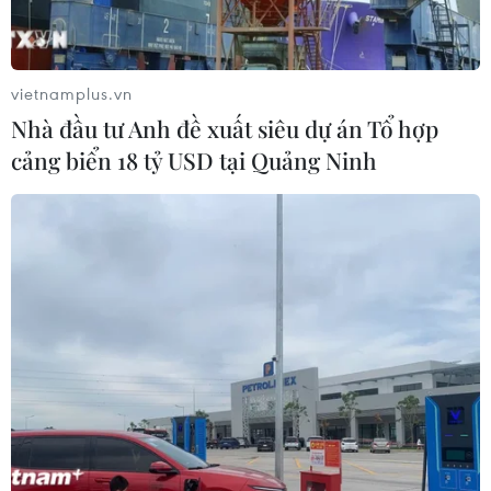
vietnamplus.vn
Nhà đầu tư Anh đề xuất siêu dự án Tổ hợp
cảng biển 18 tỷ USD tại Quảng Ninh