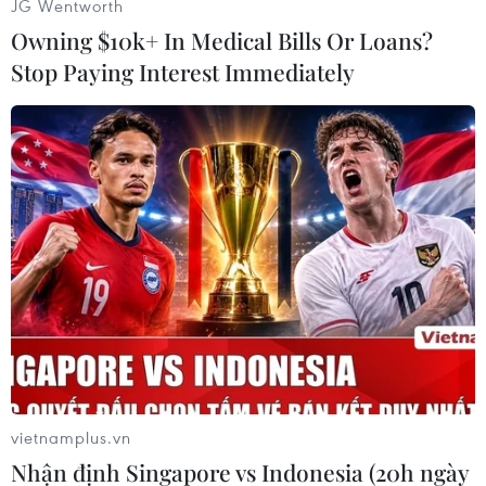
JG Wentworth
trợ 2 tỷ USD để tái thiết kinh tế-xã hội cho
Owning $10k+ In Medical Bills Or Loans?
Afghanistan và hai bên cũng đang thúc đẩy hợp
Stop Paying Interest Immediately
tác mạnh mẽ trong lĩnh vực an ninh-quốc
phòng./.
(Vietnam+)
vietnamplus.vn
Nhận định Singapore vs Indonesia (20h ngày