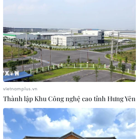
05/08/2026 06:41
Afghanistan đối mặt khủng hoảng
lương thực nghiêm trọng do thiếu
hụt viện trợ
05/08/2026 06:41
Tổng thống Hàn Quốc nhấn mạnh
duy trì hòa bình trên bán đảo Triều
Tiên
vietnamplus.vn
05/08/2026 05:58
Thành lập Khu Công nghệ cao tỉnh Hưng Yên
Nhật Bản thúc đẩy phát triển lò phản
ứng modul cỡ nhỏ
05/08/2026 04:59