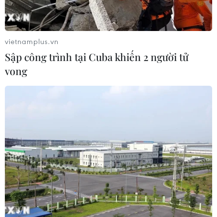
vietnamplus.vn
Sập công trình tại Cuba khiến 2 người tử
vong
Vấn đề Brexit: EU và Anh cần phải đàm
phán lại 600 thỏa thuận quốc tế
10/01/2020 08:28
Ông Barnier cho rằng "cần phải xây dựng lại tất cả và
thời gian rất ngắn" và nếu Anh và EU đạt được đồng