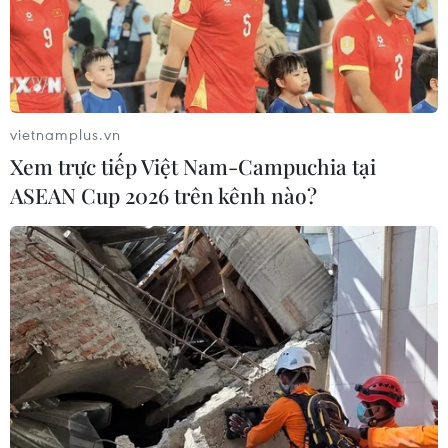
vietnamplus.vn
Xem trực tiếp Việt Nam-Campuchia tại
ASEAN Cup 2026 trên kênh nào?
Hạ viện Anh thông qua thỏa thuận của
Thủ tướng Johnson về Brexit
10/01/2020 00:07
Việc Hạ viện Anh phê chuẩn thỏa thuận Brexit đã chấm
dứt một thời kỳ hỗn loạn đầy kịch tính về chính trị, với sự
ra đi của 2 chính phủ và khiến nước này rơi vào hoàn
cảnh bị chia rẽ sâu sắc.