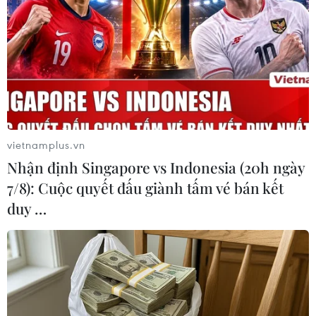
Theo dõi VietnamPlus
vietnamplus.vn
Nhận định Singapore vs Indonesia (20h ngày
TIN LIÊN QUAN
7/8): Cuộc quyết đấu giành tấm vé bán kết
duy …