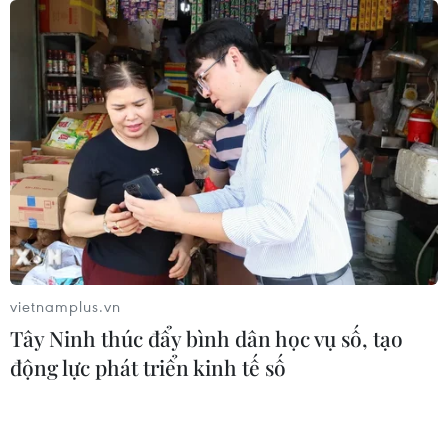
Đức tuyên án chung thân đối tượng
gây vụ lao xe vào đám đông ở
Munich
06/08/2026 15:57
Nga thúc đẩy đa dạng hóa tuyến vận
tải kết nối châu Á qua Ấn Độ Dương
06/08/2026 15:34
vietnamplus.vn
Tây Ninh thúc đẩy bình dân học vụ số, tạo
Italy và Hy Lạp trở thành điểm nóng
động lực phát triển kinh tế số
của virus Tây sông Nile
06/08/2026 13:24