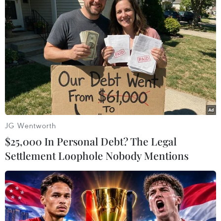
(TTXVN/Vietnam+)
JG Wentworth
$25,000 In Personal Debt? The Legal
Settlement Loophole Nobody Mentions
#Boris Johnson
#Brexit
#Anh rời EU
#Thương mại song phương
#Việc làm
#Thỏa thuận thương mại
Anh