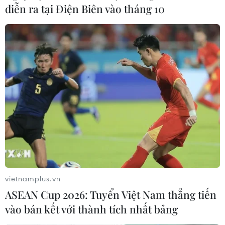
diễn ra tại Điện Biên vào tháng 10
11/01/2020 00:29
Một điều khoản trong thỏa thuận rút khỏi EU của Anh là
sẽ để cho chính phủ địa phương tại Bắc Ireland quyền
được bỏ phiếu về việc có muốn duy trì liên kết với các
nguyên tắc thị trường EU hay không.
vietnamplus.vn
ASEAN Cup 2026: Tuyển Việt Nam thẳng tiến
vào bán kết với thành tích nhất bảng