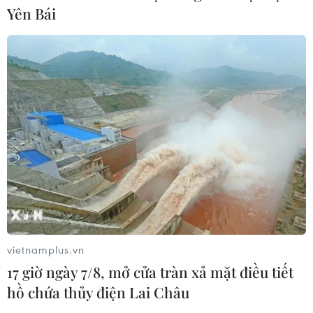
Yên Bái
Ukraine tiếp tục dội UAV vào
kho hàng của nền tảng bán lẻ lớn tại
Nga
03/08/2026 15:02
Lãnh đạo EU kêu gọi 'hành động
thống nhất' về biên giới
03/08/2026 14:35
vietnamplus.vn
Xem thêm
17 giờ ngày 7/8, mở cửa tràn xả mặt điều tiết
hồ chứa thủy điện Lai Châu