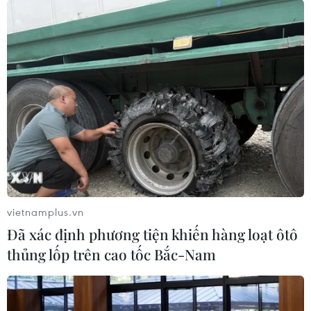
Ba thông điệp chủ tịch EC gửi Thủ tướng
Anh Boris Johnson
13/01/2020 04:06
Bên cạnh những hứa hẹn về tình hữu nghị song phương,
lãnh đạo EC đã gửi đi thông điệp khá rõ ràng về những
hậu quả không thể tránh khỏi từ các lựa chọn của Anh.
vietnamplus.vn
Đã xác định phương tiện khiến hàng loạt ôtô
thủng lốp trên cao tốc Bắc-Nam