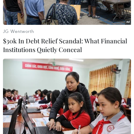
song phương.
JG Wentworth
$30k In Debt Relief Scandal: What Financial
Institutions Quietly Conceal
Thủ tướng Anh Boris Johnson phát biểu tại London, ngày
8/1/2020. (Ảnh: AFP/TTXVN)
Theo phóng viên TTXVN tại London, Thủ tướng