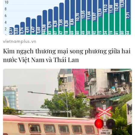
Nga và Ukraine tiếp tục tấn công qua lại, thương
vong không ngừng gia tăng
04/08/2026 15:54
vietnamplus.vn
Kim ngạch thương mại song phương giữa hai
nước Việt Nam và Thái Lan
Pháp ghi nhận tháng 7 nóng nhất trong lịch sử
04/08/2026 15:17