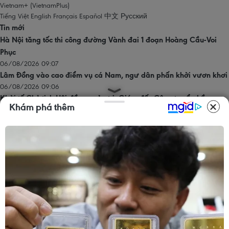
Vietnam+ (VietnamPlus)
Tiếng Việt
English
Français
Español
中文
Русский
Tin mới
Hà Nội tăng tốc thi công đường Vành đai 1 đoạn Hoàng Cầu-Voi
Phục
06/08/2026 09:07
Lâm Đồng vào cao điểm vụ cá Nam, ngư dân phấn khởi vươn khơi
06/08/2026 09:06
Khởi tố Chủ tịch Hội đồng quản trị, Giám đốc Công ty cổ phần
Khám phá thêm
Mekolor
06/08/2026 09:06
Đồng Nai yêu cầu đẩy nhanh tiến độ dự án kết nối vùng, sân bay
Long Thành
06/08/2026 09:05
Toàn cảnh vụ sai phạm điểm thi trường THPT chuyên Tuyên Quang
06/08/2026 09:04
Trang chủ
Thăng Long - Hà Nội
Chính trị