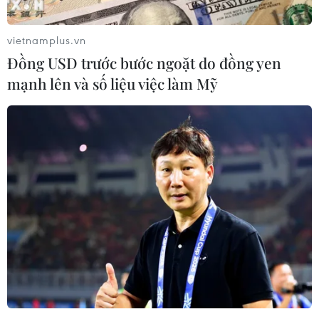
vietnamplus.vn
Đồng USD trước bước ngoặt do đồng yen
mạnh lên và số liệu việc làm Mỹ
Armenia và Azerbaijan ghi nhận bước tiến lịch sử
hậu xung đột
19/12/2025 23:50
Một đoàn tàu chở khoảng 1.300 tấn xăng do Azerbaijan sản xuất đã đi qua
Gruzia để vào Armenia và Armenia ca ngợi đây là bước đi lịch sử trong tiến
trình giải quyết hậu xung đột.