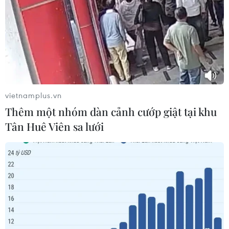
vietnamplus.vn
EU tuyên bố vượt qua “phép thử” an ninh biên giới
Thêm một nhóm dàn cảnh cướp giật tại khu
sau khủng hoảng Ceuta
Tân Huê Viên sa lưới
05/08/2026 00:37