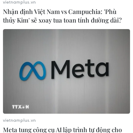
vietnamplus.vn
Nhận định Việt Nam vs Campuchia: 'Phù
thủy Kim' sẽ xoay tua toan tính đường dài?
Thúc đẩy hợp tác quốc phòng Việt Nam-Armenia
22/04/2026 09:51
Đánh giá cao vai trò quan trọng của Việt Nam trên trường quốc tế, Đại sứ
Suren Baghdasaryan nhấn mạnh Armenia sẵn sàng thúc đẩy hợp tác với Việt
Nam trên các lĩnh vực, trong đó có quốc phòng.
vietnamplus.vn
Meta tung công cụ AI lập trình tự động cho