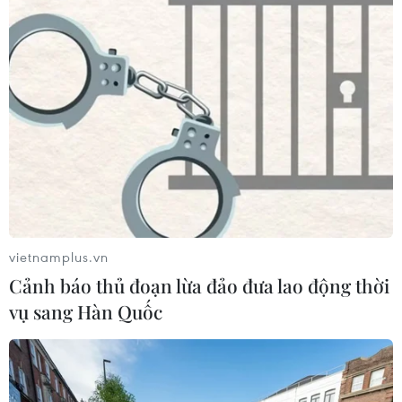
giới
03/08/2026 14:35
Google châm ngòi cuộc đối đầu mới giữa Mỹ và
vietnamplus.vn
châu Âu về chủ quyền số
Cảnh báo thủ đoạn lừa đảo đưa lao động thời
03/08/2026 10:50
vụ sang Hàn Quốc