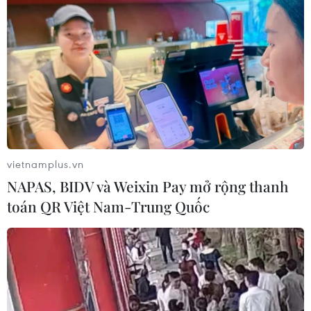
Nhiều chuyến bay tại Đức chuyển hướng do vật thể
bay gần đường băng
05/08/2026 10:54
vietnamplus.vn
NAPAS, BIDV và Weixin Pay mở rộng thanh
toán QR Việt Nam-Trung Quốc
Dự luật trừng phạt Nga của Mỹ có thể khiến châu
Âu chịu tác động ngược
05/08/2026 04:58