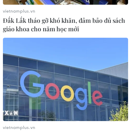
04/08/2026 05:54
vietnamplus.vn
Đắk Lắk tháo gỡ khó khăn, đảm bảo đủ sách
giáo khoa cho năm học mới
Vì sao Google khiến Mỹ và EU đối đầu về chủ quyền
số?
04/08/2026 04:13
vietnamplus.vn