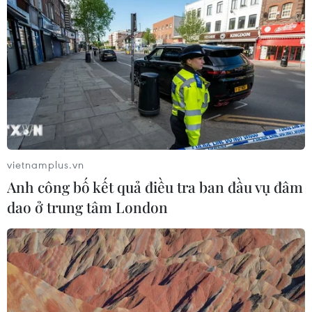
Giáo hoàng Leo XIV ban hành Luật Cơ bản mới của
Vatican
03/08/2026 05:32
vietnamplus.vn
Anh công bố kết quả điều tra ban đầu vụ đâm
dao ở trung tâm London
Tòa án Nga lần đầu phán quyết về bản quyền đối
với sản phẩm do AI tạo ra