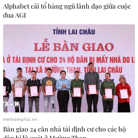
Alphabet cải tổ hàng ngũ lãnh đạo giữa cuộc
đua AGI
Máy bay chở khách nội địa đầu tiên của Nga hoàn
tất chuyến bay thử nghiệm
04/08/2026 01:25
Bí mật sau những chung cư không niên hạn ở Pháp
04/08/2026 01:03
vietnamplus.vn
Bàn giao 24 căn nhà tái định cư cho các hộ
dân bị lũ quét ở Mường Than