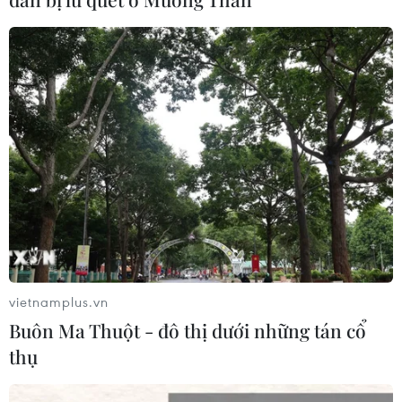
Ukraine tiếp tục dội UAV vào kho hàng của nền
tảng bán lẻ lớn tại Nga
03/08/2026 15:02
vietnamplus.vn
Buôn Ma Thuột - đô thị dưới những tán cổ
thụ
Lãnh đạo EU kêu gọi 'hành động thống nhất' về biên