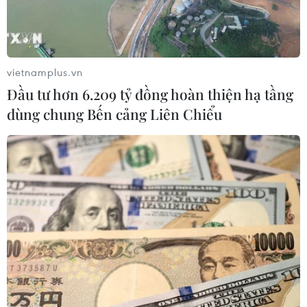
Tin liên quan
vietnamplus.vn
Đầu tư hơn 6.209 tỷ đồng hoàn thiện hạ tầng
dùng chung Bến cảng Liên Chiểu
EU-Armenia thiết lập đối tác kết nối, mở rộng hợp
tác
05/05/2026 12:02
Một trong những điểm nhấn của Hội nghị thượng đỉnh đầu tiên giữa Liên
minh châu Âu (EU)-Armenia là việc ký kết Đối tác Kết nối EU-Armenia.