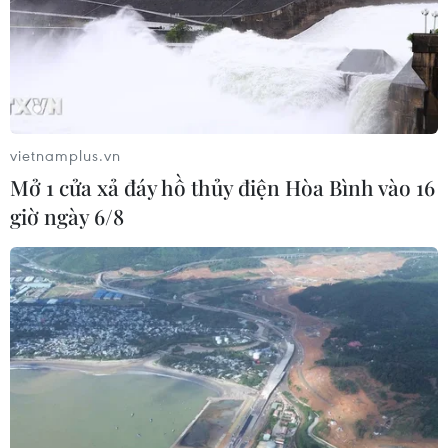
ký kết Đối tác Kết nối EU-Armenia.
(TTXVN/Vietnam+)
vietnamplus.vn
Mở 1 cửa xả đáy hồ thủy điện Hòa Bình vào 16
giờ ngày 6/8
#Bầu cử quốc hội
#Armenia
#Liên minh cầm quyền
Armenia
Facebook
Twitter
Lưu bài viết
Copy link
Theo dõi VietnamPlus