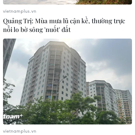
vietnamplus.vn
Quảng Trị: Mùa mưa lũ cận kề, thường trực
nỗi lo bờ sông 'nuốt' đất
Ba Lan thảo luận việc thành lập căn cứ quân sự
thường trực với Mỹ
06/08/2026 00:06
vietnamplus.vn